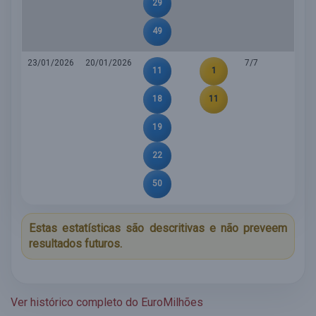
29
49
23/01/2026
20/01/2026
7/7
11
1
18
11
19
22
50
Estas estatísticas são descritivas e não preveem
resultados futuros.
Ver histórico completo do EuroMilhões