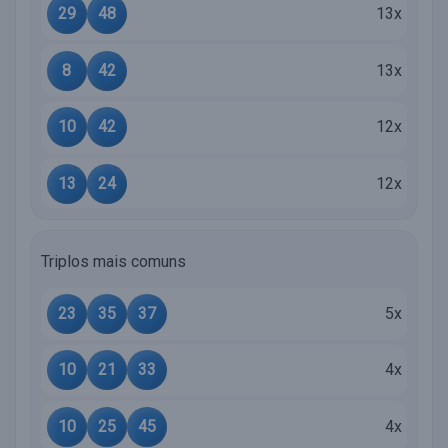
29
48
13x
8
42
13x
10
42
12x
13
24
12x
Triplos mais comuns
23
35
37
5x
10
21
33
4x
10
25
45
4x