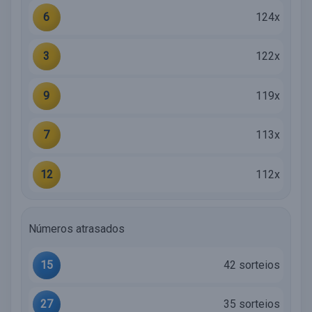
6
124x
3
122x
9
119x
7
113x
12
112x
Números atrasados
15
42 sorteios
27
35 sorteios