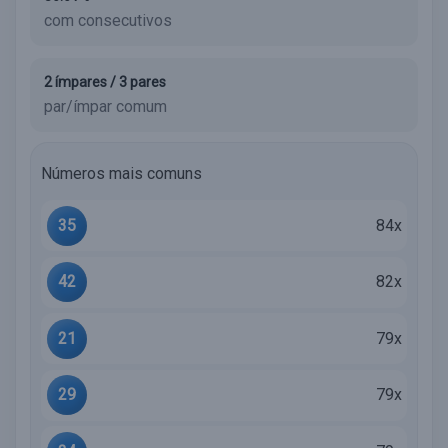
com consecutivos
2 ímpares / 3 pares
par/ímpar comum
Números mais comuns
35
84x
42
82x
21
79x
29
79x