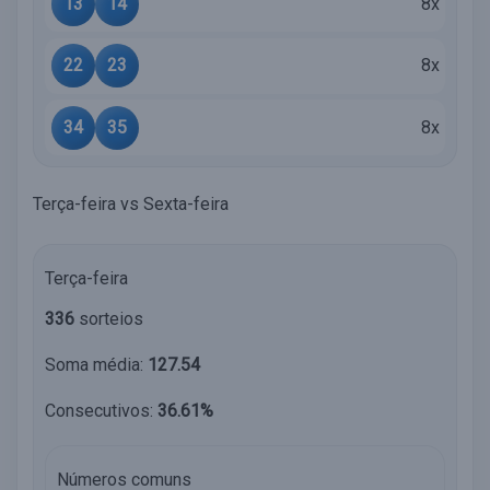
13
14
8x
22
23
8x
34
35
8x
Terça-feira vs Sexta-feira
Terça-feira
336
sorteios
Soma média:
127.54
Consecutivos:
36.61%
Números comuns