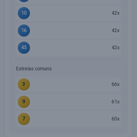
10
42x
16
42x
45
42x
Estrelas comuns
3
66x
9
61x
7
60x