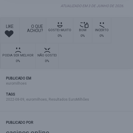
ATUALIZADO EM 3 DE JUNHO DE 2026.
LIKE
O QUE
ACHOU?
GOSTEI MUITO
BOM
INCERTO
0%
0%
0%
PODIA SER MELHOR
NÃO GOSTEI
0%
0%
PUBLICADO EM
euromilhoes
TAGS
2022-08-09
,
euromilhoes
,
Resultados EuroMilhões
PUBLICADO POR
casinos online