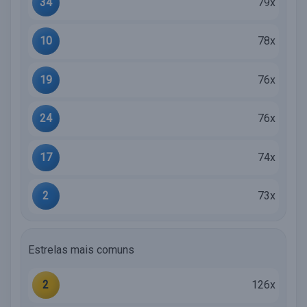
34
79x
10
78x
19
76x
24
76x
17
74x
2
73x
Estrelas mais comuns
2
126x