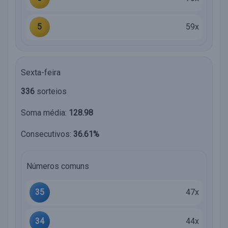
5
59x
Sexta-feira
336
sorteios
Soma média:
128.98
Consecutivos:
36.61%
Números comuns
35
47x
34
44x