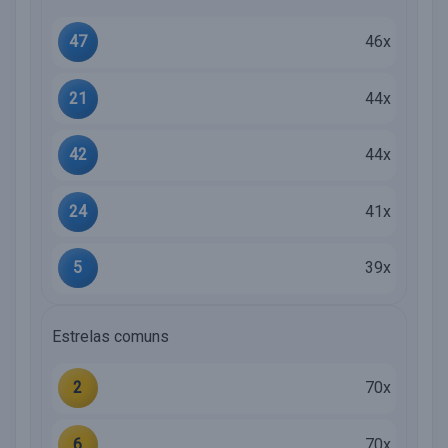
47
46x
21
44x
42
44x
24
41x
5
39x
Estrelas comuns
2
70x
6
70x