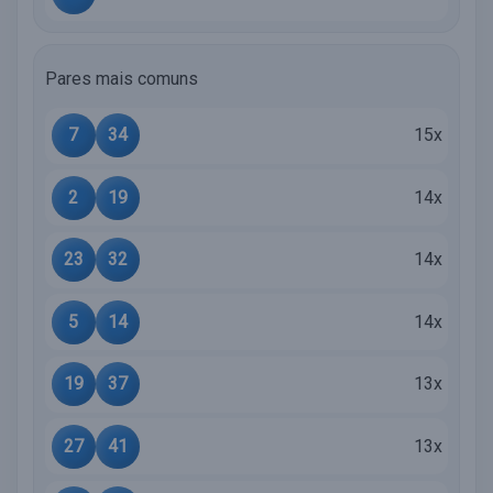
Pares mais comuns
7
34
15x
2
19
14x
23
32
14x
5
14
14x
19
37
13x
27
41
13x