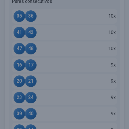
Pares consecutivos
35
36
10x
41
42
10x
47
48
10x
16
17
9x
20
21
9x
23
24
9x
39
40
9x