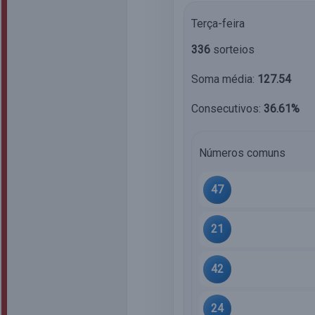
Terça-feira
336
sorteios
Soma média:
127.54
Consecutivos:
36.61%
Números comuns
47
21
42
24