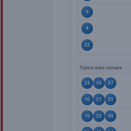
9
4
22
Triplos mais comuns
23
35
37
10
21
33
10
25
45