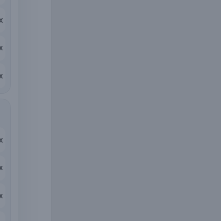
x
x
x
x
x
x