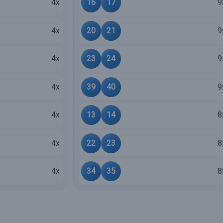
4x
16
17
9
4x
20
21
9
4x
23
24
9
4x
39
40
9
4x
13
14
8
4x
22
23
8
4x
34
35
8