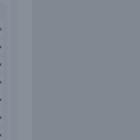
x
x
x
x
x
x
x