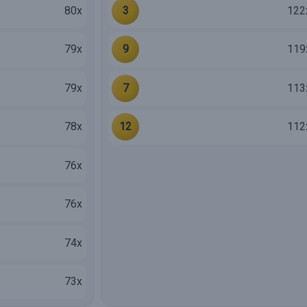
80x
3
122
79x
9
119
79x
7
113
78x
12
112
76x
76x
74x
73x