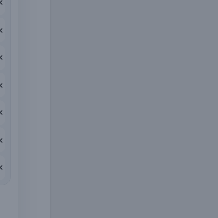
x
x
x
x
x
x
x