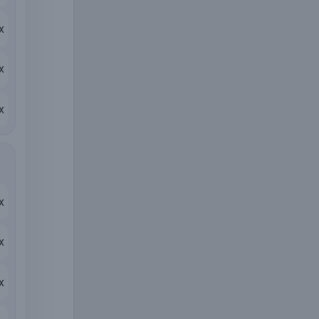
x
x
x
x
x
x