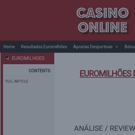
Home
Resultados Euromilhões
Apostas Desportivas
Bónu
EUROMILHOES
CONTENTS
EUROMILHÕES D
FULL ARTICLE
ANÁLISE / REVIE