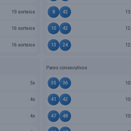
19 sorteios
8
42
13
16 sorteios
10
42
12
16 sorteios
13
24
12
Pares consecutivos
5x
35
36
10
4x
41
42
10
4x
47
48
10