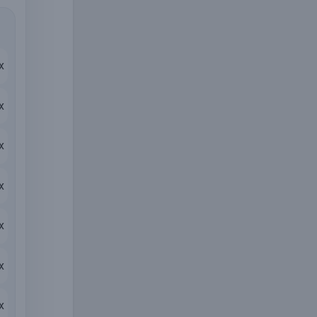
x
x
x
x
x
x
x