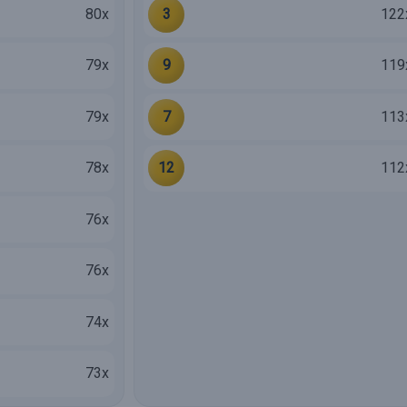
80x
3
122
79x
9
119
79x
7
113
78x
12
112
76x
76x
74x
73x