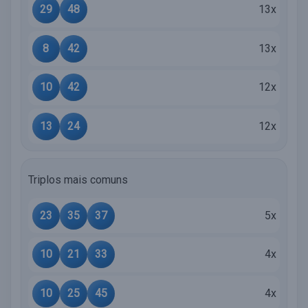
29
48
13x
8
42
13x
10
42
12x
13
24
12x
Triplos mais comuns
23
35
37
5x
10
21
33
4x
10
25
45
4x