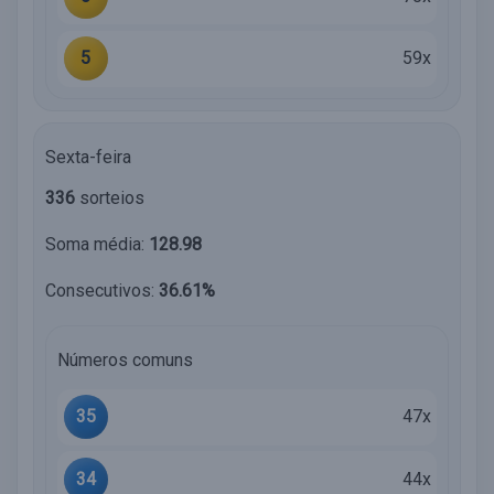
5
59x
Sexta-feira
336
sorteios
Soma média:
128.98
Consecutivos:
36.61%
Números comuns
35
47x
34
44x