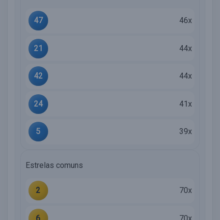
47
46x
21
44x
42
44x
24
41x
5
39x
Estrelas comuns
2
70x
6
70x