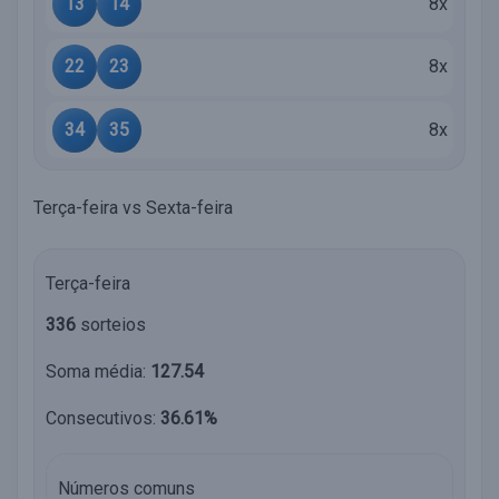
13
14
8x
22
23
8x
34
35
8x
Terça-feira vs Sexta-feira
Terça-feira
336
sorteios
Soma média:
127.54
Consecutivos:
36.61%
Números comuns