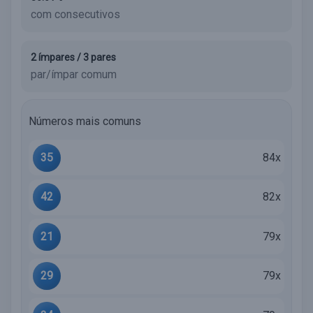
com consecutivos
2 ímpares / 3 pares
par/ímpar comum
Números mais comuns
35
84x
42
82x
21
79x
29
79x