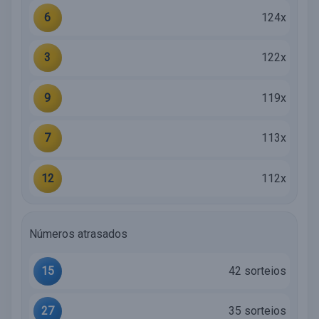
6
124x
3
122x
9
119x
7
113x
12
112x
Números atrasados
15
42 sorteios
27
35 sorteios