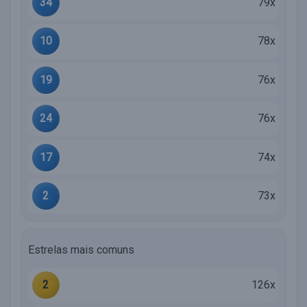
34
79x
10
78x
19
76x
24
76x
17
74x
2
73x
Estrelas mais comuns
2
126x