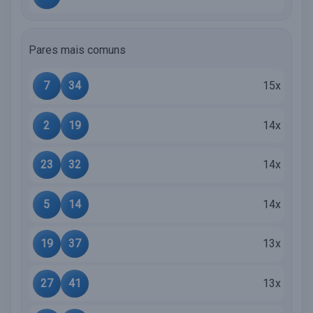
Pares mais comuns
7
34
15x
2
19
14x
23
32
14x
5
14
14x
19
37
13x
27
41
13x