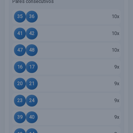
Pares consecutivos
35
36
10x
41
42
10x
47
48
10x
16
17
9x
20
21
9x
23
24
9x
39
40
9x