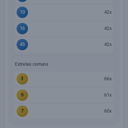
10
42x
16
42x
45
42x
Estrelas comuns
3
66x
9
61x
7
60x