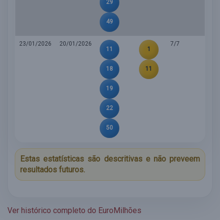
29
49
23/01/2026
20/01/2026
7/7
11
1
18
11
19
22
50
Estas estatísticas são descritivas e não preveem
resultados futuros.
Ver histórico completo do EuroMilhões