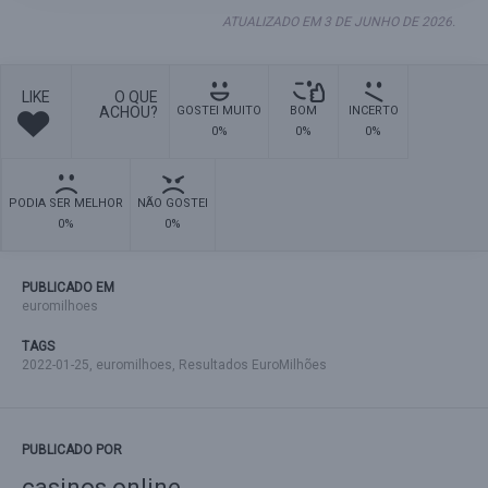
ATUALIZADO EM 3 DE JUNHO DE 2026.
LIKE
O QUE
ACHOU?
GOSTEI MUITO
BOM
INCERTO
0%
0%
0%
PODIA SER MELHOR
NÃO GOSTEI
0%
0%
PUBLICADO EM
euromilhoes
TAGS
2022-01-25
,
euromilhoes
,
Resultados EuroMilhões
PUBLICADO POR
casinos online