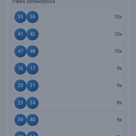
Pares consecutivos
35
36
10x
41
42
10x
47
48
10x
16
17
9x
20
21
9x
23
24
9x
39
40
9x