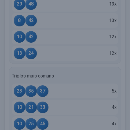
29
48
13x
8
42
13x
10
42
12x
13
24
12x
Triplos mais comuns
23
35
37
5x
10
21
33
4x
10
25
45
4x