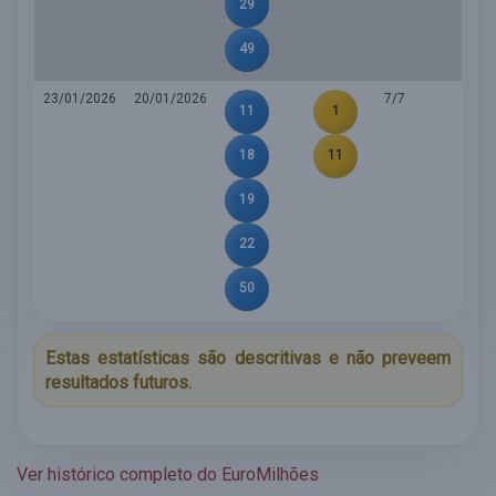
29
49
23/01/2026
20/01/2026
7/7
11
1
18
11
19
22
50
Estas estatísticas são descritivas e não preveem
resultados futuros.
Ver histórico completo do EuroMilhões