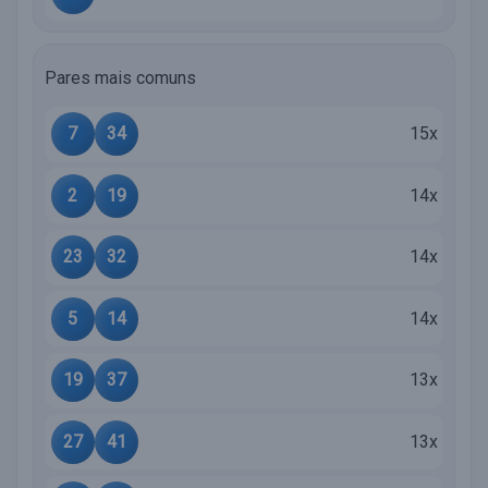
Pares mais comuns
7
34
15x
2
19
14x
23
32
14x
5
14
14x
19
37
13x
27
41
13x