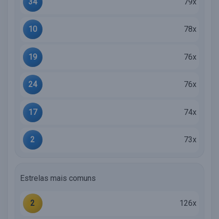
34
79x
10
78x
19
76x
24
76x
17
74x
2
73x
Estrelas mais comuns
2
126x