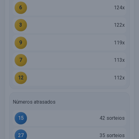
6
124x
3
122x
9
119x
7
113x
12
112x
Números atrasados
15
42 sorteios
27
35 sorteios