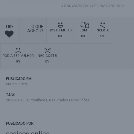
ATUALIZADO EM 3 DE JUNHO DE 2026.
LIKE
O QUE
ACHOU?
GOSTEI MUITO
BOM
INCERTO
0%
0%
0%
PODIA SER MELHOR
NÃO GOSTEI
0%
0%
PUBLICADO EM
euromilhoes
TAGS
2022-01-18
,
euromilhoes
,
Resultados EuroMilhões
PUBLICADO POR
casinos online