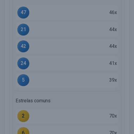
47
46x
21
44x
42
44x
24
41x
5
39x
Estrelas comuns
2
70x
6
70x