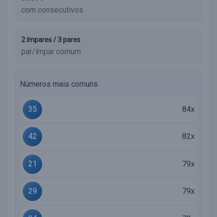
com consecutivos
2 ímpares / 3 pares
par/ímpar comum
Números mais comuns
35
84x
42
82x
21
79x
29
79x