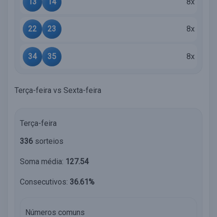
13
14
8x
22
23
8x
34
35
8x
Terça-feira vs Sexta-feira
Terça-feira
336
sorteios
Soma média:
127.54
Consecutivos:
36.61%
Números comuns