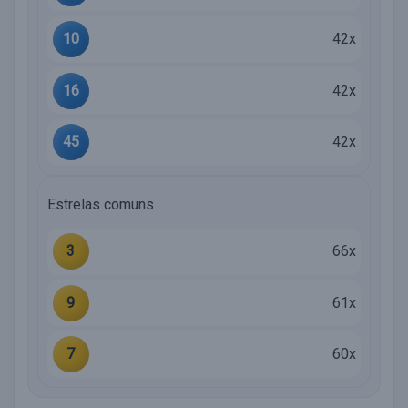
10
42x
16
42x
45
42x
Estrelas comuns
3
66x
9
61x
7
60x