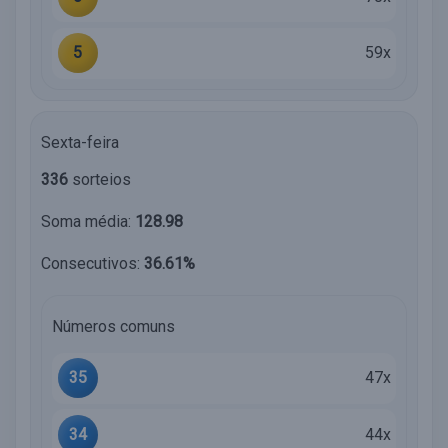
5
59x
Sexta-feira
336
sorteios
Soma média:
128.98
Consecutivos:
36.61%
Números comuns
35
47x
34
44x