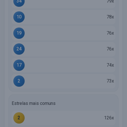
34
79x
10
78x
19
76x
24
76x
17
74x
2
73x
Estrelas mais comuns
2
126x