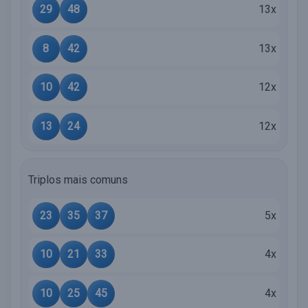
29
48
13x
8
42
13x
10
42
12x
13
24
12x
Triplos mais comuns
23
35
37
5x
10
21
33
4x
10
25
45
4x