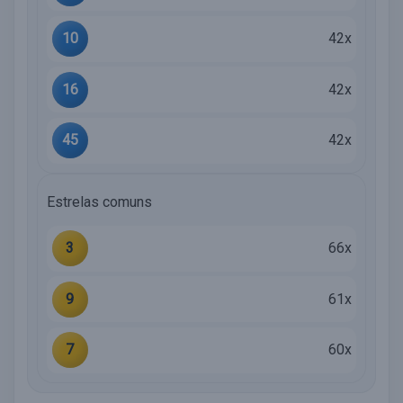
10
42x
16
42x
45
42x
Estrelas comuns
3
66x
9
61x
7
60x