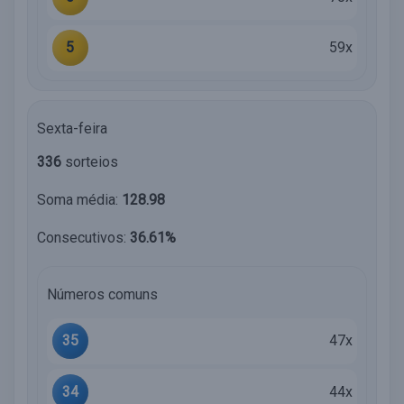
5
59x
Sexta-feira
336
sorteios
Soma média:
128.98
Consecutivos:
36.61%
Números comuns
35
47x
34
44x