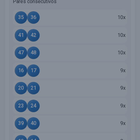
Pares consecutivos
35
36
10x
41
42
10x
47
48
10x
16
17
9x
20
21
9x
23
24
9x
39
40
9x