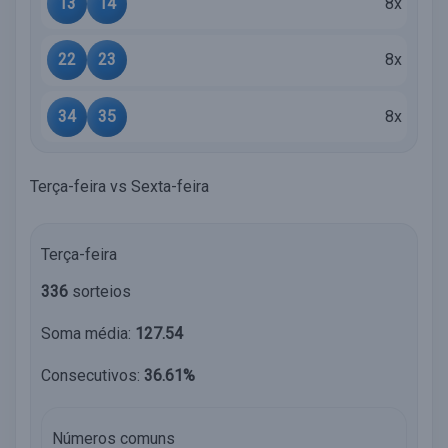
13
14
8x
22
23
8x
34
35
8x
Terça-feira vs Sexta-feira
Terça-feira
336
sorteios
Soma média:
127.54
Consecutivos:
36.61%
Números comuns