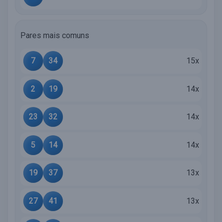
Pares mais comuns
7
34
15x
2
19
14x
23
32
14x
5
14
14x
19
37
13x
27
41
13x