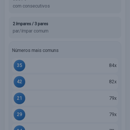
com consecutivos
2 ímpares / 3 pares
par/ímpar comum
Números mais comuns
35
84x
42
82x
21
79x
29
79x