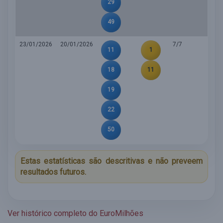
29
49
23/01/2026
20/01/2026
7/7
11
1
18
11
19
22
50
Estas estatísticas são descritivas e não preveem
resultados futuros.
Ver histórico completo do EuroMilhões