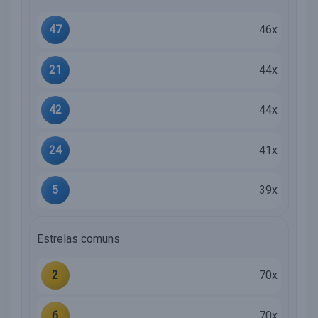
47
46x
21
44x
42
44x
24
41x
5
39x
Estrelas comuns
2
70x
6
70x