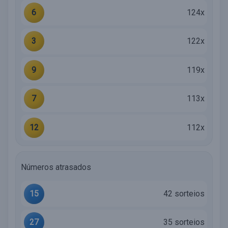
6
124x
3
122x
9
119x
7
113x
12
112x
Números atrasados
15
42 sorteios
27
35 sorteios