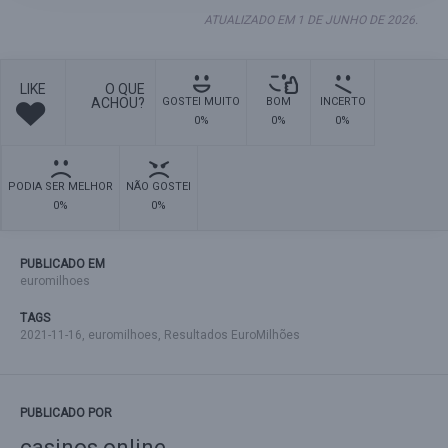
ATUALIZADO EM 1 DE JUNHO DE 2026.
LIKE
O QUE
ACHOU?
GOSTEI MUITO
BOM
INCERTO
0%
0%
0%
PODIA SER MELHOR
NÃO GOSTEI
0%
0%
PUBLICADO EM
euromilhoes
TAGS
2021-11-16
,
euromilhoes
,
Resultados EuroMilhões
PUBLICADO POR
casinos online