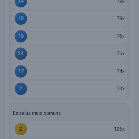
34
79x
10
78x
19
76x
24
76x
17
74x
2
73x
Estrelas mais comuns
2
126x