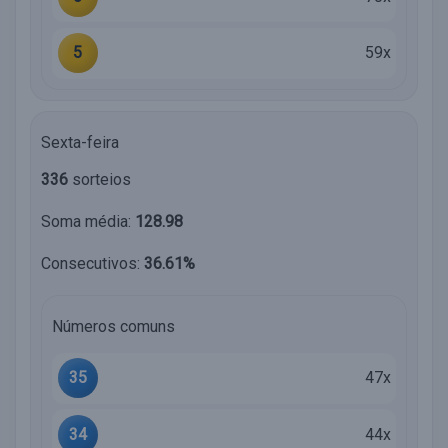
5
59x
Sexta-feira
336
sorteios
Soma média:
128.98
Consecutivos:
36.61%
Números comuns
35
47x
34
44x