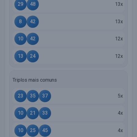
29
48
13x
8
42
13x
10
42
12x
13
24
12x
Triplos mais comuns
23
35
37
5x
10
21
33
4x
10
25
45
4x