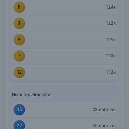
6
124x
3
122x
9
119x
7
113x
12
112x
Números atrasados
15
42 sorteios
27
35 sorteios