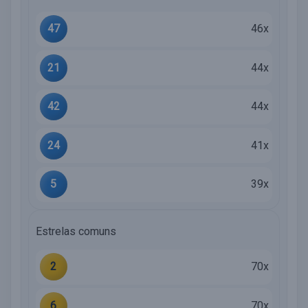
47
46x
21
44x
42
44x
24
41x
5
39x
Estrelas comuns
2
70x
6
70x