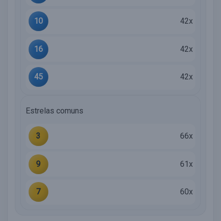
10
42x
16
42x
45
42x
Estrelas comuns
3
66x
9
61x
7
60x