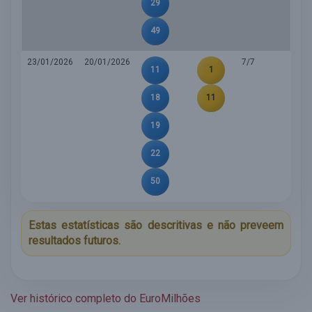
29
49
23/01/2026
20/01/2026
7/7
11
1
18
11
19
22
50
Estas estatísticas são descritivas e não preveem
resultados futuros.
Ver histórico completo do EuroMilhões