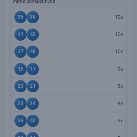
Pares consecutivos
35
36
10x
41
42
10x
47
48
10x
16
17
9x
20
21
9x
23
24
9x
39
40
9x