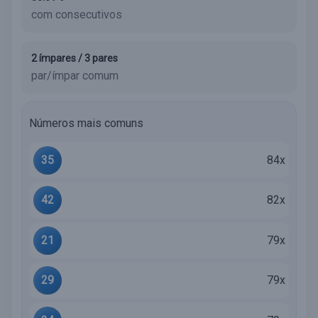
com consecutivos
2 ímpares / 3 pares
par/ímpar comum
Números mais comuns
35
84x
42
82x
21
79x
29
79x