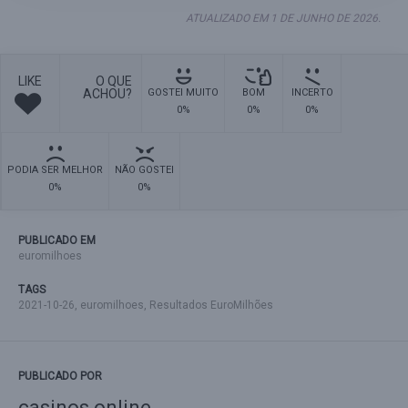
ATUALIZADO EM 1 DE JUNHO DE 2026.
LIKE
O QUE
ACHOU?
GOSTEI MUITO
BOM
INCERTO
0%
0%
0%
PODIA SER MELHOR
NÃO GOSTEI
0%
0%
PUBLICADO EM
euromilhoes
TAGS
2021-10-26
,
euromilhoes
,
Resultados EuroMilhões
PUBLICADO POR
casinos online