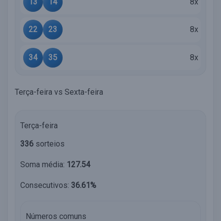
13
14
8x
22
23
8x
34
35
8x
Terça-feira vs Sexta-feira
Terça-feira
336
sorteios
Soma média:
127.54
Consecutivos:
36.61%
Números comuns