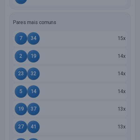
Pares mais comuns
7
34
15x
2
19
14x
23
32
14x
5
14
14x
19
37
13x
27
41
13x