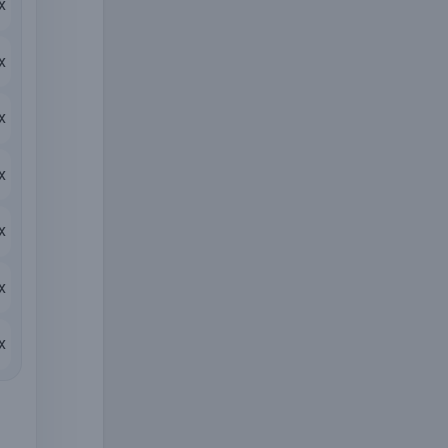
x
x
x
x
x
x
x