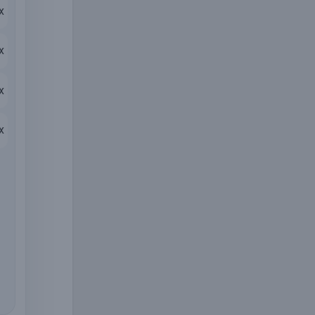
x
x
x
x