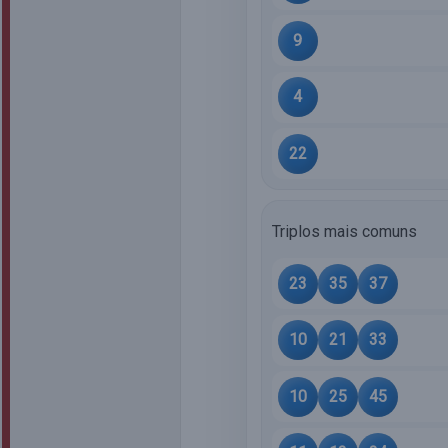
9
4
22
Triplos mais comuns
23
35
37
10
21
33
10
25
45