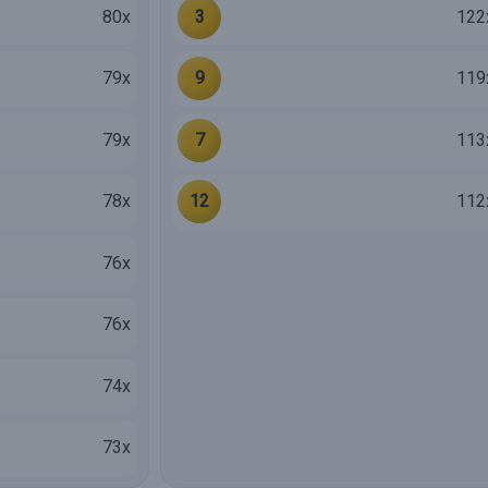
80x
3
122
79x
9
119
79x
7
113
78x
12
112
76x
76x
74x
73x