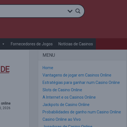
Fornecedores de Jogos
Notícias de Casinos
MENU
 DE
Home
Vantagens de jogar em Casinos Online
Estratégias para ganhar num Casino Online
Slots de Casino Online
A Internet e os Casinos Online
 online
Jackpots de Casino Online
, 2026
Probabilidades de ganho num Casino Online
Casino Online ao Vivo
Jogadores de Casino Online