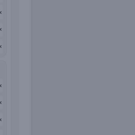
x
x
x
x
x
x