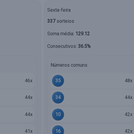
Sexta-feira
337
sorteios
Soma média:
129.12
Consecutivos:
36.5%
Números comuns
46x
35
48x
44x
34
44x
44x
10
42x
41x
16
42x