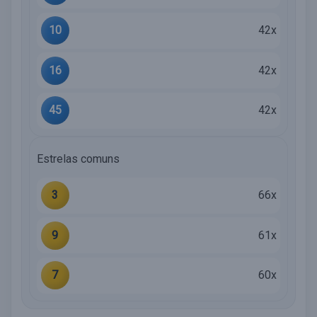
10
42x
16
42x
45
42x
Estrelas comuns
3
66x
9
61x
7
60x