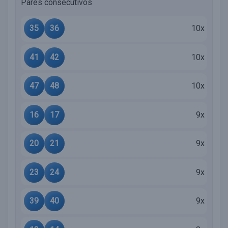
Pares consecutivos
35
36
10x
41
42
10x
47
48
10x
16
17
9x
20
21
9x
23
24
9x
39
40
9x