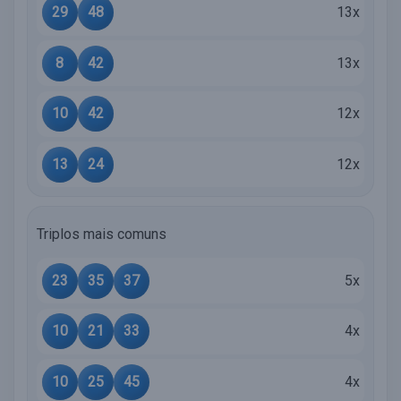
29
48
13x
8
42
13x
10
42
12x
13
24
12x
Triplos mais comuns
23
35
37
5x
10
21
33
4x
10
25
45
4x