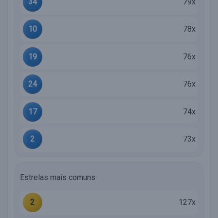
34
79x
10
78x
19
76x
24
76x
17
74x
2
73x
Estrelas mais comuns
2
127x