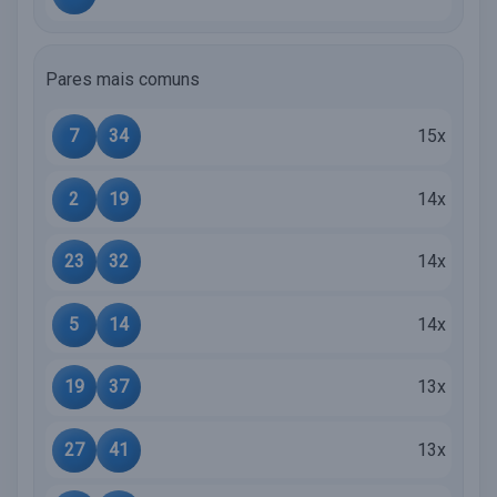
Pares mais comuns
7
34
15x
2
19
14x
23
32
14x
5
14
14x
19
37
13x
27
41
13x