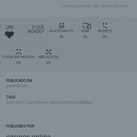
ATUALIZADO EM 1 DE JUNHO DE 2026.
LIKE
O QUE
ACHOU?
GOSTEI MUITO
BOM
INCERTO
0%
0%
0%
PODIA SER MELHOR
NÃO GOSTEI
0%
0%
PUBLICADO EM
euromilhoes
TAGS
2021-09-21
,
euromilhoes
,
Resultados EuroMilhões
PUBLICADO POR
casinos online