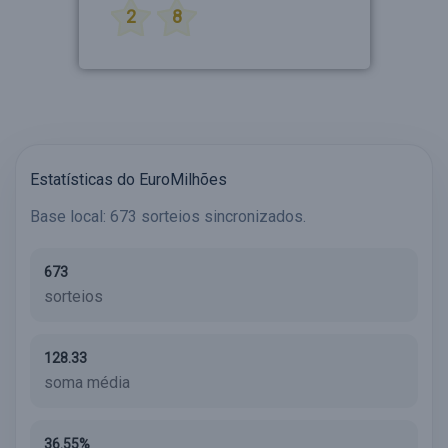
2
8
Estatísticas do EuroMilhões
Base local: 673 sorteios sincronizados.
673
sorteios
128.33
soma média
36.55%