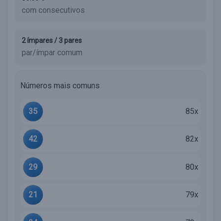
com consecutivos
2 ímpares / 3 pares
par/ímpar comum
Números mais comuns
35
85x
42
82x
29
80x
21
79x