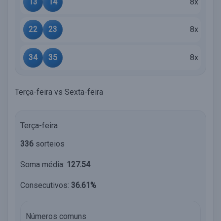
13
14
8x
22
23
8x
34
35
8x
Terça-feira vs Sexta-feira
Terça-feira
336
sorteios
Soma média:
127.54
Consecutivos:
36.61%
Números comuns