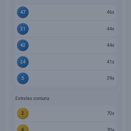
47
46x
21
44x
42
44x
24
41x
5
39x
Estrelas comuns
2
70x
6
70x