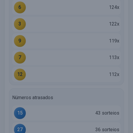
6
124x
3
122x
9
119x
7
113x
12
112x
Números atrasados
15
43 sorteios
27
36 sorteios