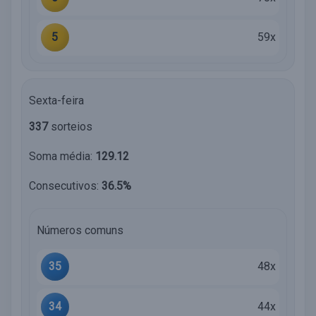
5
59x
Sexta-feira
337
sorteios
Soma média:
129.12
Consecutivos:
36.5%
Números comuns
35
48x
34
44x