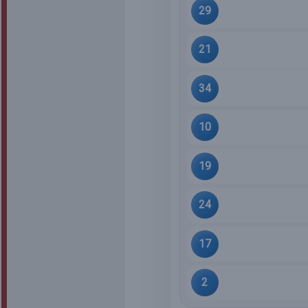
29
21
34
10
19
24
17
2