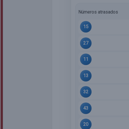
Números atrasados
15
27
11
13
32
43
20