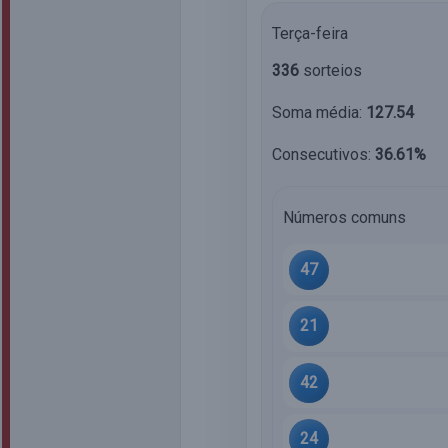
Terça-feira
336
sorteios
Soma média:
127.54
Consecutivos:
36.61%
Números comuns
47
21
42
24