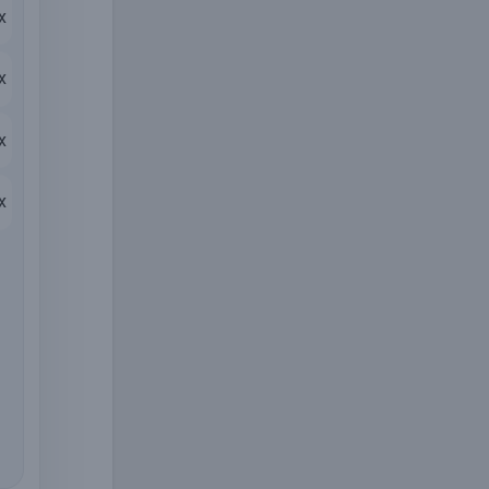
x
x
x
x