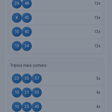
29
48
13x
8
42
13x
10
42
12x
13
24
12x
Triplos mais comuns
23
35
37
5x
10
21
33
4x
10
25
45
4x