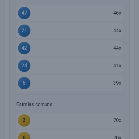
47
46x
21
44x
42
44x
24
41x
5
39x
Estrelas comuns
2
70x
6
70x