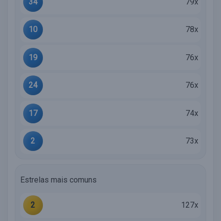
34
79x
10
78x
19
76x
24
76x
17
74x
2
73x
Estrelas mais comuns
2
127x