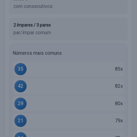
com consecutivos
2 ímpares / 3 pares
par/ímpar comum
Números mais comuns
35
85x
42
82x
29
80x
21
79x