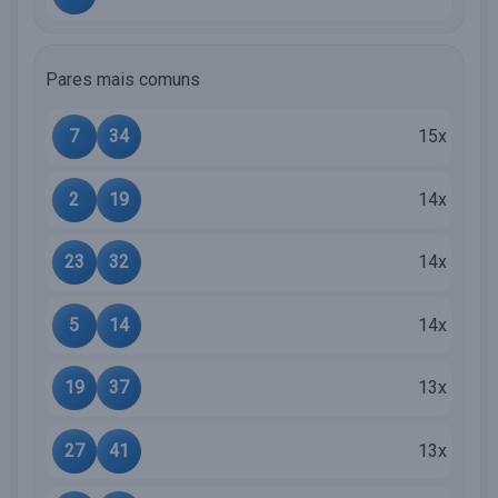
Pares mais comuns
7
34
15x
2
19
14x
23
32
14x
5
14
14x
19
37
13x
27
41
13x