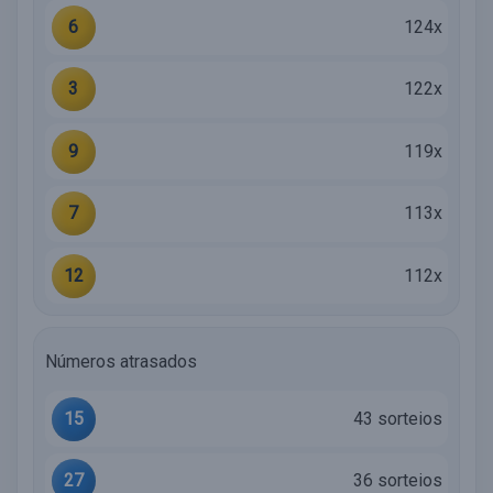
6
124x
3
122x
9
119x
7
113x
12
112x
Números atrasados
15
43 sorteios
27
36 sorteios