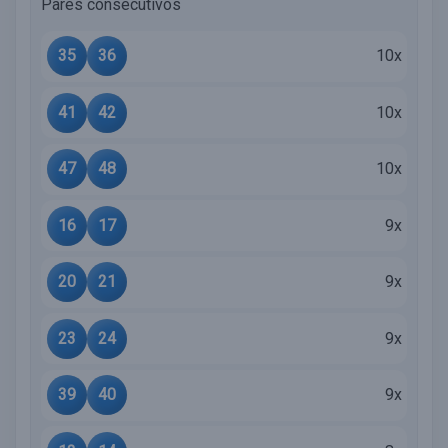
Pares consecutivos
35
36
10x
41
42
10x
47
48
10x
16
17
9x
20
21
9x
23
24
9x
39
40
9x