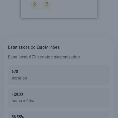
2
7
Estatísticas do EuroMilhões
Base local: 673 sorteios sincronizados.
673
sorteios
128.33
soma média
36.55%