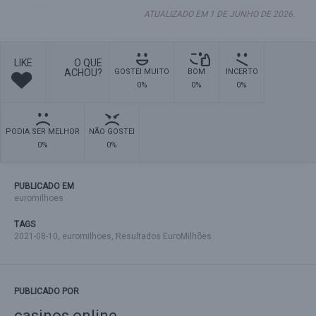
ATUALIZADO EM 1 DE JUNHO DE 2026.
LIKE
O QUE
ACHOU?
GOSTEI MUITO
BOM
INCERTO
0%
0%
0%
PODIA SER MELHOR
NÃO GOSTEI
0%
0%
PUBLICADO EM
euromilhoes
TAGS
2021-08-10
,
euromilhoes
,
Resultados EuroMilhões
PUBLICADO POR
casinos online