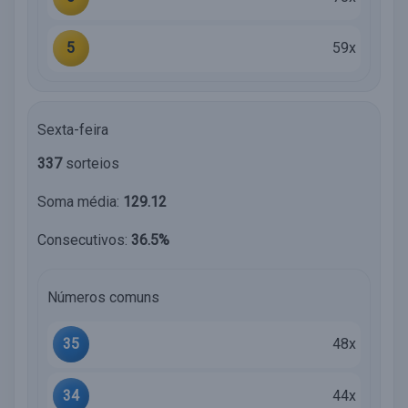
5
59x
Sexta-feira
337
sorteios
Soma média:
129.12
Consecutivos:
36.5%
Números comuns
35
48x
34
44x