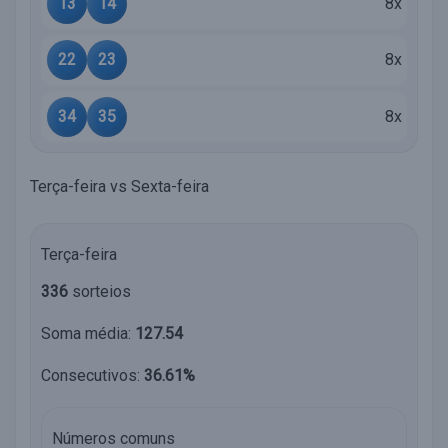
13
14
8x
22
23
8x
34
35
8x
Terça-feira vs Sexta-feira
Terça-feira
336
sorteios
Soma média:
127.54
Consecutivos:
36.61%
Números comuns