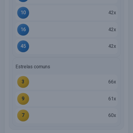
10
42x
16
42x
45
42x
Estrelas comuns
3
66x
9
61x
7
60x