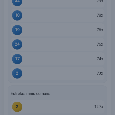
34
79x
10
78x
19
76x
24
76x
17
74x
2
73x
Estrelas mais comuns
2
127x