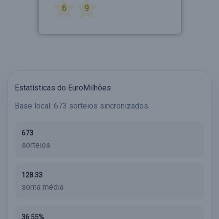
6
9
Estatísticas do EuroMilhões
Base local: 673 sorteios sincronizados.
673
sorteios
128.33
soma média
36.55%