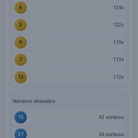
6
124x
3
122x
9
119x
7
113x
12
112x
Números atrasados
15
43 sorteios
27
36 sorteios