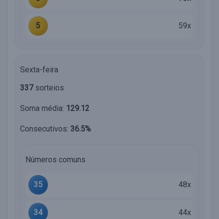
5
59x
Sexta-feira
337
sorteios
Soma média:
129.12
Consecutivos:
36.5%
Números comuns
35
48x
34
44x