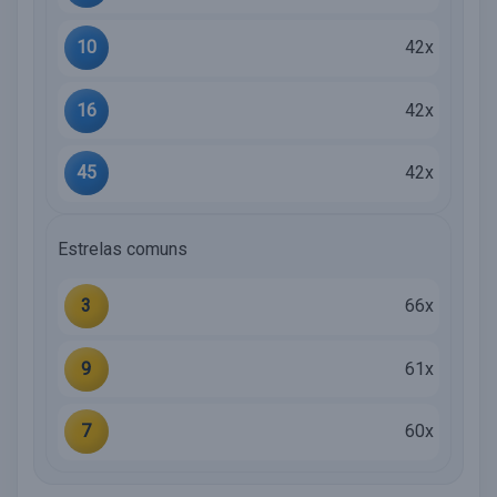
10
42x
16
42x
45
42x
Estrelas comuns
3
66x
9
61x
7
60x