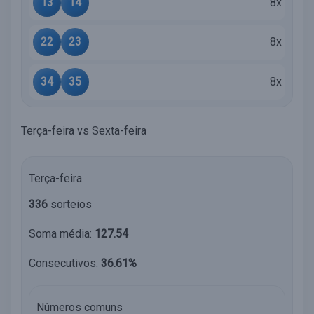
13
14
8x
22
23
8x
34
35
8x
Terça-feira vs Sexta-feira
Terça-feira
336
sorteios
Soma média:
127.54
Consecutivos:
36.61%
Números comuns