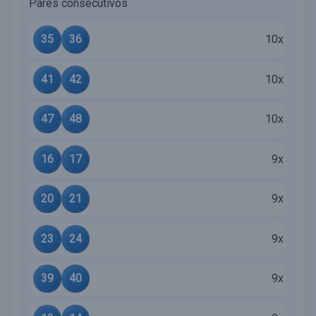
Pares consecutivos
35
36
10x
41
42
10x
47
48
10x
16
17
9x
20
21
9x
23
24
9x
39
40
9x