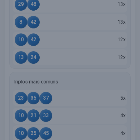
29
48
13x
8
42
13x
10
42
12x
13
24
12x
Triplos mais comuns
23
35
37
5x
10
21
33
4x
10
25
45
4x