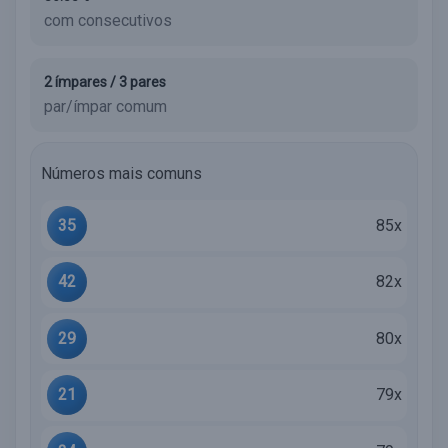
com consecutivos
2 ímpares / 3 pares
par/ímpar comum
Números mais comuns
35
85x
42
82x
29
80x
21
79x