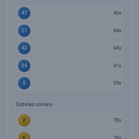
47
46x
21
44x
42
44x
24
41x
5
39x
Estrelas comuns
2
70x
6
70x