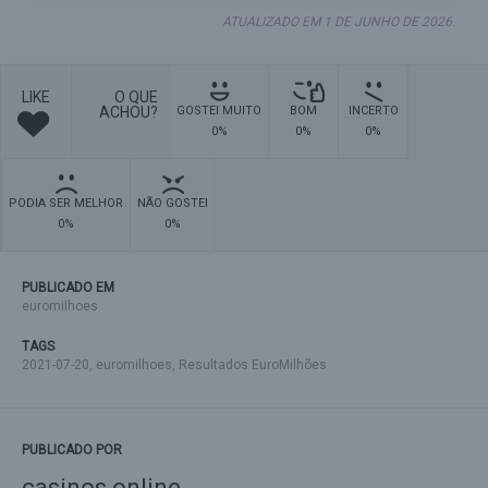
ATUALIZADO EM 1 DE JUNHO DE 2026.
LIKE
O QUE
ACHOU?
GOSTEI MUITO
BOM
INCERTO
0%
0%
0%
PODIA SER MELHOR
NÃO GOSTEI
0%
0%
PUBLICADO EM
euromilhoes
TAGS
2021-07-20
,
euromilhoes
,
Resultados EuroMilhões
PUBLICADO POR
casinos online