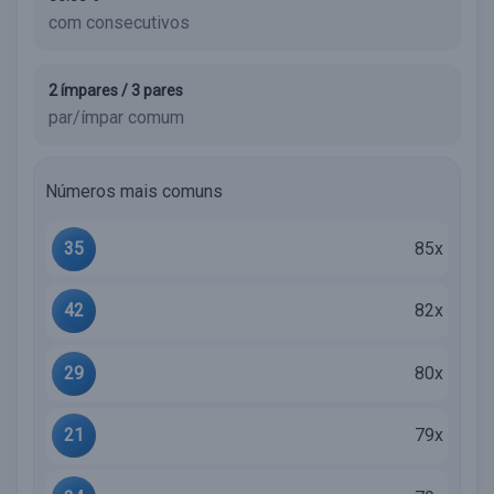
com consecutivos
2 ímpares / 3 pares
par/ímpar comum
Números mais comuns
35
85x
42
82x
29
80x
21
79x