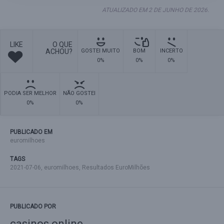
ATUALIZADO EM 2 DE JUNHO DE 2026.
LIKE
O QUE
ACHOU?
GOSTEI MUITO
BOM
INCERTO
0%
0%
0%
PODIA SER MELHOR
NÃO GOSTEI
0%
0%
PUBLICADO EM
euromilhoes
TAGS
2021-07-06
,
euromilhoes
,
Resultados EuroMilhões
PUBLICADO POR
casinos online