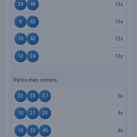
29
48
13x
8
42
13x
10
42
12x
13
24
12x
Triplos mais comuns
23
35
37
5x
10
21
33
4x
10
25
45
4x