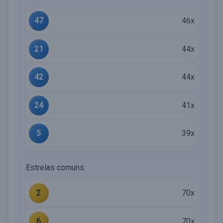
47
46x
21
44x
42
44x
24
41x
5
39x
Estrelas comuns
2
70x
6
70x