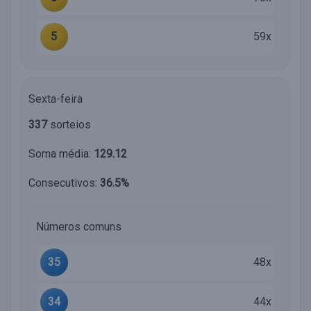
5
59x
Sexta-feira
337
sorteios
Soma média:
129.12
Consecutivos:
36.5%
Números comuns
35
48x
34
44x