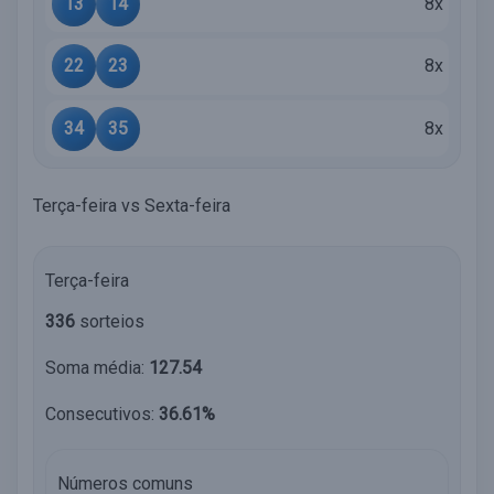
13
14
8x
22
23
8x
34
35
8x
Terça-feira vs Sexta-feira
Terça-feira
336
sorteios
Soma média:
127.54
Consecutivos:
36.61%
Números comuns