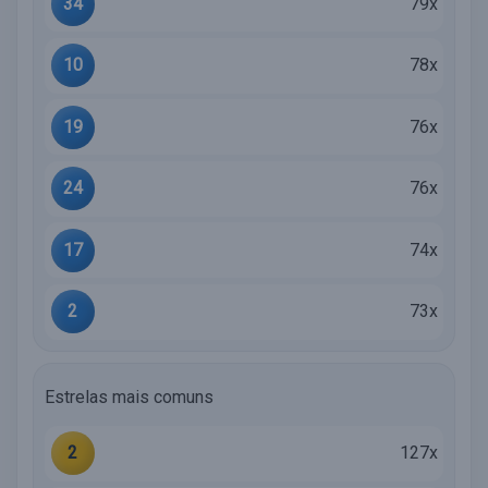
34
79x
10
78x
19
76x
24
76x
17
74x
2
73x
Estrelas mais comuns
2
127x