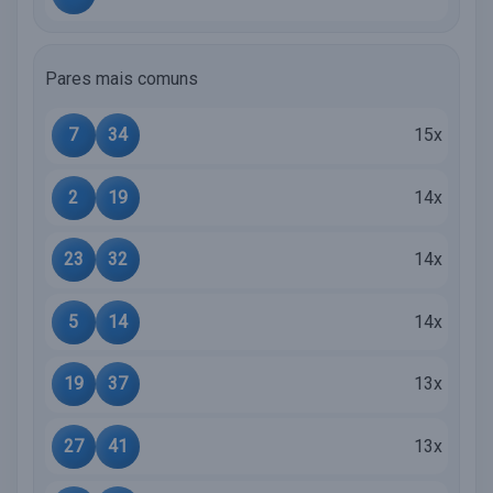
Pares mais comuns
7
34
15x
2
19
14x
23
32
14x
5
14
14x
19
37
13x
27
41
13x