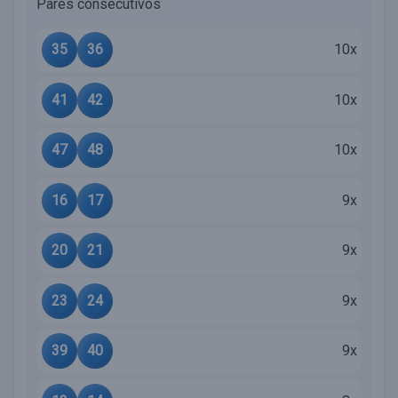
Pares consecutivos
35
36
10x
41
42
10x
47
48
10x
16
17
9x
20
21
9x
23
24
9x
39
40
9x