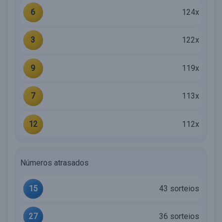
6
124x
3
122x
9
119x
7
113x
12
112x
Números atrasados
15
43 sorteios
27
36 sorteios