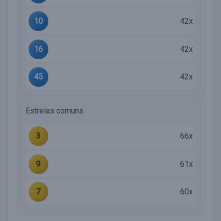
10
42x
16
42x
45
42x
Estrelas comuns
3
66x
9
61x
7
60x