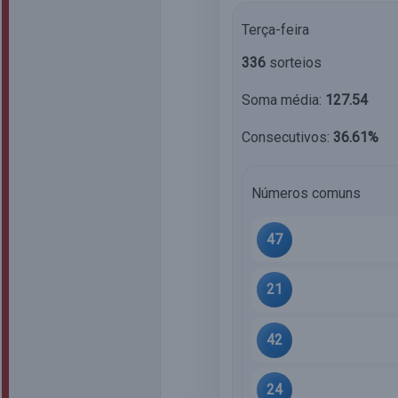
Terça-feira
336
sorteios
Soma média:
127.54
Consecutivos:
36.61%
Números comuns
47
21
42
24