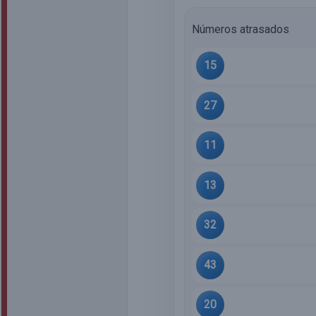
Números atrasados
15
27
11
13
32
43
20