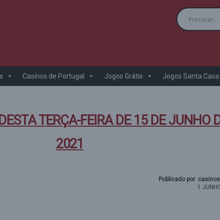
s
Casinos de Portugal
Jogos Grátis
Jogos Santa Casa
ESTA TERÇA-FEIRA DE 15 DE JUNHO 
2021
Publicado por casinos
1 JUNHO
W