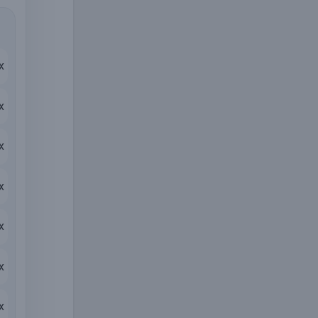
x
x
x
x
x
x
x