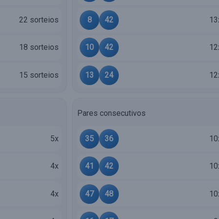
22 sorteios
8
42
13
18 sorteios
10
42
12
15 sorteios
13
24
12
Pares consecutivos
5x
35
36
10
4x
41
42
10
4x
47
48
10