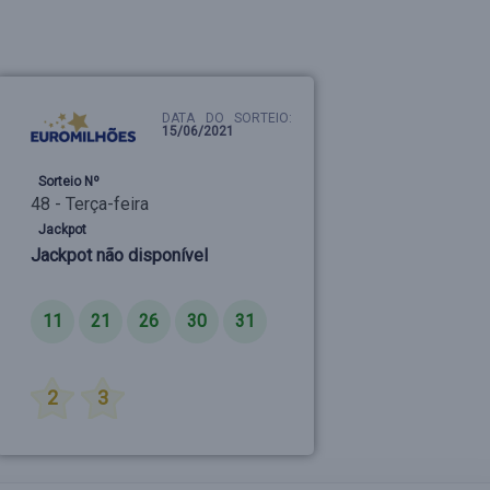
DATA DO SORTEIO:
15/06/2021
Sorteio Nº
48 - Terça-feira
Jackpot
Jackpot não disponível
Números
11
21
26
30
31
Estrelas
2
3