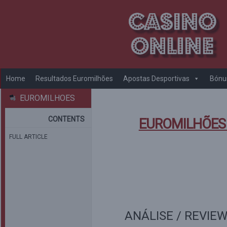
Home
Resultados Euromilhões
Apostas Desportivas
Bónu
EUROMILHOES
CONTENTS
EUROMILHÕES 
FULL ARTICLE
ANÁLISE / REVIE