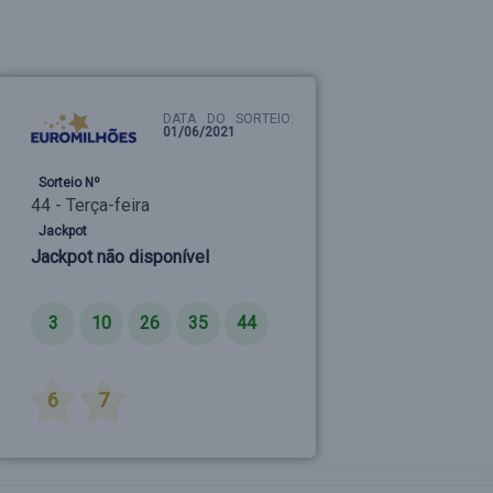
DATA DO SORTEIO:
01/06/2021
Sorteio Nº
44 - Terça-feira
Jackpot
Jackpot não disponível
Números
3
10
26
35
44
Estrelas
6
7