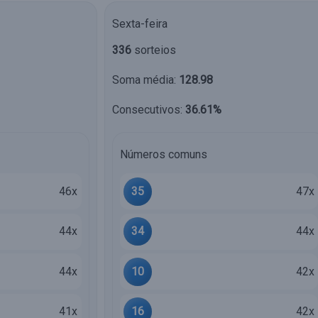
Sexta-feira
336
sorteios
Soma média:
128.98
Consecutivos:
36.61%
Números comuns
46x
35
47x
44x
34
44x
44x
10
42x
41x
16
42x