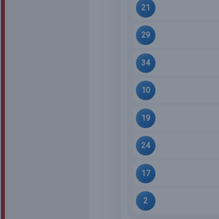
21
29
34
10
19
24
17
2