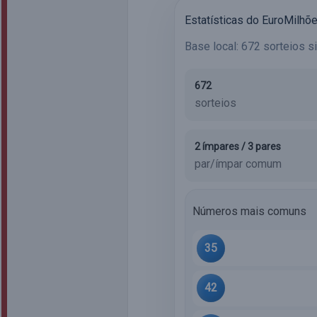
Estatísticas do EuroMilhõ
Base local: 672 sorteios s
672
sorteios
2 ímpares / 3 pares
par/ímpar comum
Números mais comuns
35
42