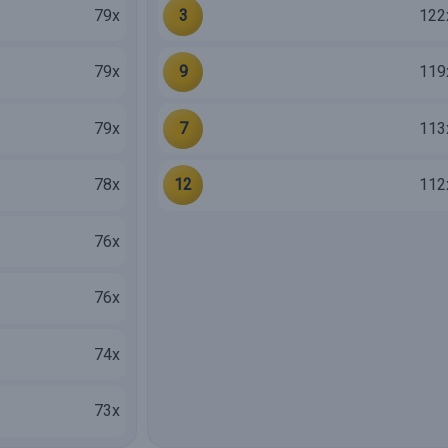
79x
3
122
79x
9
119
79x
7
113
78x
12
112
76x
76x
74x
73x