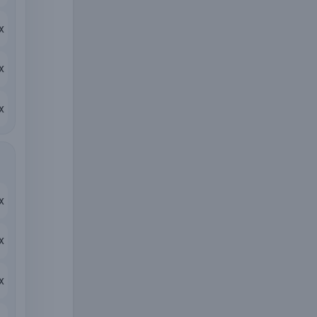
x
x
x
x
x
x