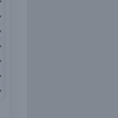
x
x
x
x
x
x
x