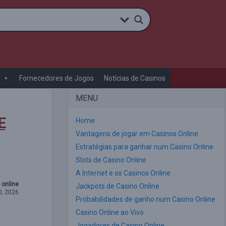
Fornecedores de Jogos
Notícias de Casinos
MENU
E
Home
Vantagens de jogar em Casinos Online
Estratégias para ganhar num Casino Online
Slots de Casino Online
A Internet e os Casinos Online
 online
Jackpots de Casino Online
, 2026
Probabilidades de ganho num Casino Online
Casino Online ao Vivo
Jogadores de Casino Online