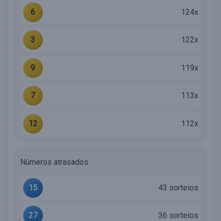
6
124x
3
122x
9
119x
7
113x
12
112x
Números atrasados
15
43 sorteios
27
36 sorteios