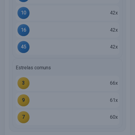
10
42x
16
42x
45
42x
Estrelas comuns
3
66x
9
61x
7
60x