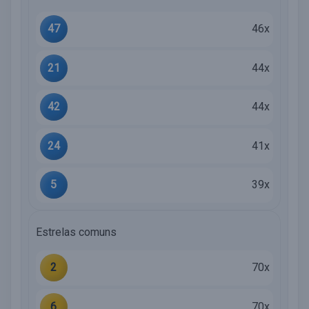
47
46x
21
44x
42
44x
24
41x
5
39x
Estrelas comuns
2
70x
6
70x