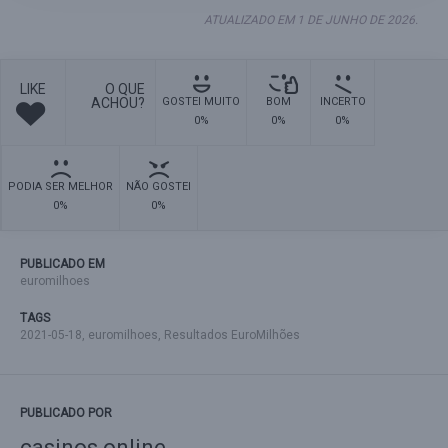
ATUALIZADO EM 1 DE JUNHO DE 2026.
LIKE
O QUE
ACHOU?
GOSTEI MUITO
BOM
INCERTO
0%
0%
0%
PODIA SER MELHOR
NÃO GOSTEI
0%
0%
PUBLICADO EM
euromilhoes
TAGS
2021-05-18
,
euromilhoes
,
Resultados EuroMilhões
PUBLICADO POR
casinos online