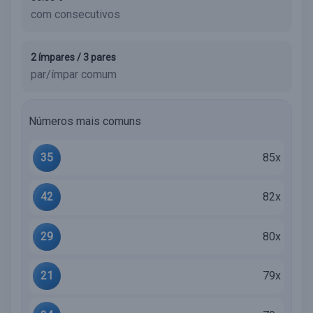
com consecutivos
2 ímpares / 3 pares
par/ímpar comum
Números mais comuns
35
85x
42
82x
29
80x
21
79x