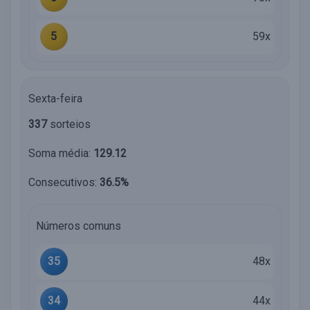
5
59x
Sexta-feira
337
sorteios
Soma média:
129.12
Consecutivos:
36.5%
Números comuns
35
48x
34
44x