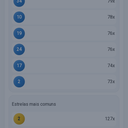
34
79x
10
78x
19
76x
24
76x
17
74x
2
73x
Estrelas mais comuns
2
127x