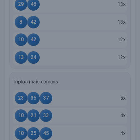
29
48
13x
8
42
13x
10
42
12x
13
24
12x
Triplos mais comuns
23
35
37
5x
10
21
33
4x
10
25
45
4x