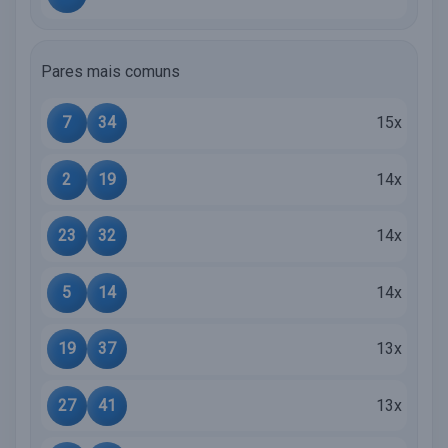
Pares mais comuns
7
34
15x
2
19
14x
23
32
14x
5
14
14x
19
37
13x
27
41
13x