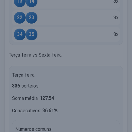
13
14
8x
22
23
8x
34
35
8x
Terça-feira vs Sexta-feira
Terça-feira
336
sorteios
Soma média:
127.54
Consecutivos:
36.61%
Números comuns