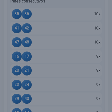
Pares consecutivos
35
36
10x
41
42
10x
47
48
10x
16
17
9x
20
21
9x
23
24
9x
39
40
9x