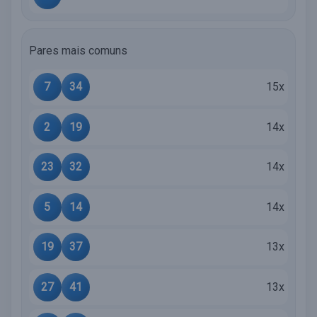
Pares mais comuns
7
34
15x
2
19
14x
23
32
14x
5
14
14x
19
37
13x
27
41
13x