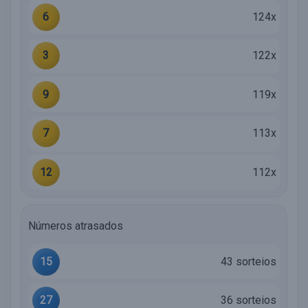
6
124x
3
122x
9
119x
7
113x
12
112x
Números atrasados
15
43 sorteios
27
36 sorteios