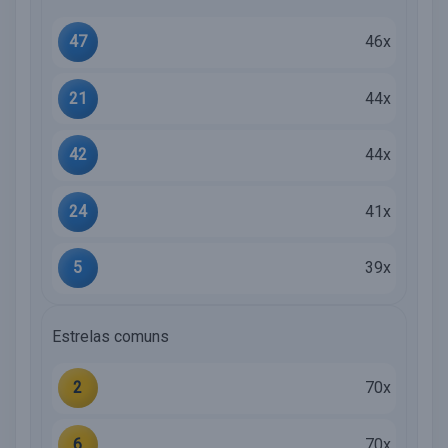
47
46x
21
44x
42
44x
24
41x
5
39x
Estrelas comuns
2
70x
6
70x