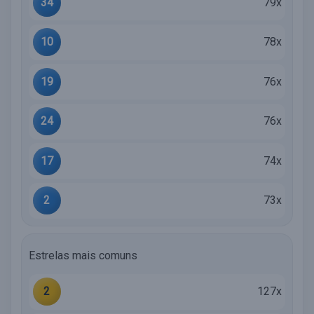
34
79x
10
78x
19
76x
24
76x
17
74x
2
73x
Estrelas mais comuns
2
127x