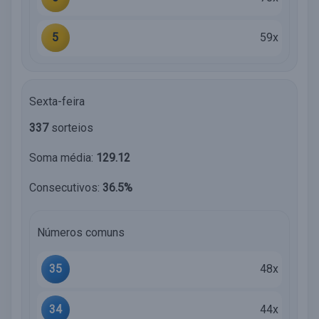
5
59x
Sexta-feira
337
sorteios
Soma média:
129.12
Consecutivos:
36.5%
Números comuns
35
48x
34
44x