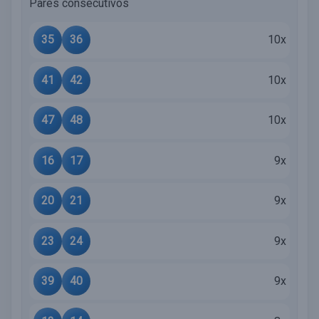
Pares consecutivos
35
36
10x
41
42
10x
47
48
10x
16
17
9x
20
21
9x
23
24
9x
39
40
9x