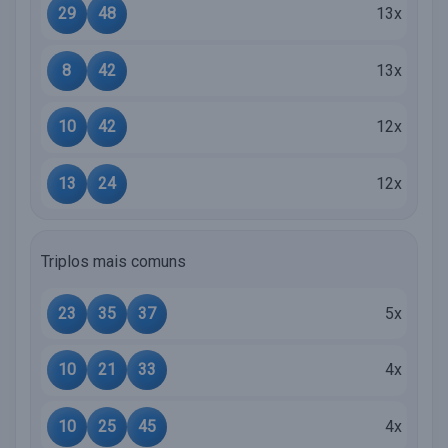
29
48
13x
8
42
13x
10
42
12x
13
24
12x
Triplos mais comuns
23
35
37
5x
10
21
33
4x
10
25
45
4x