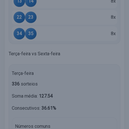
13
14
8x
22
23
8x
34
35
8x
Terça-feira vs Sexta-feira
Terça-feira
336
sorteios
Soma média:
127.54
Consecutivos:
36.61%
Números comuns