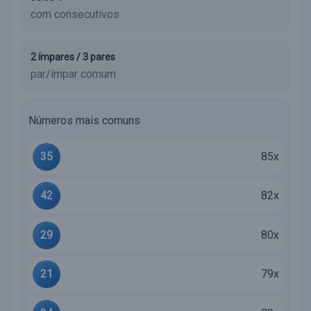
com consecutivos
2 ímpares / 3 pares
par/ímpar comum
Números mais comuns
35
85x
42
82x
29
80x
21
79x