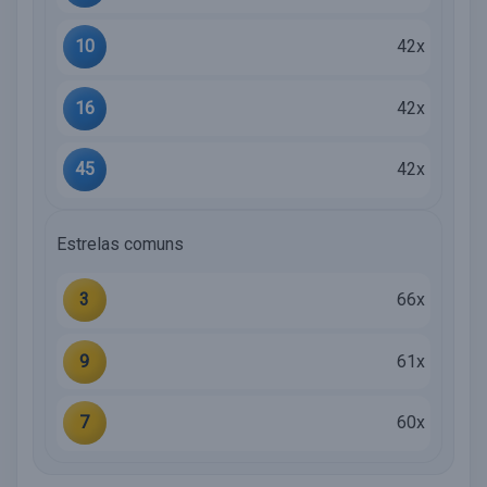
10
42x
16
42x
45
42x
Estrelas comuns
3
66x
9
61x
7
60x