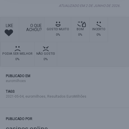
ATUALIZADO EM 2 DE JUNHO DE 2026.
LIKE
O QUE
ACHOU?
GOSTEI MUITO
BOM
INCERTO
0%
0%
0%
PODIA SER MELHOR
NÃO GOSTEI
0%
0%
PUBLICADO EM
euromilhoes
TAGS
2021-05-04
,
euromilhoes
,
Resultados EuroMilhões
PUBLICADO POR
casinos online