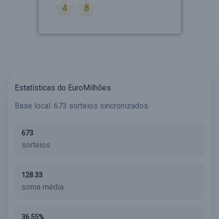
4
8
Estatísticas do EuroMilhões
Base local: 673 sorteios sincronizados.
673
sorteios
128.33
soma média
36.55%