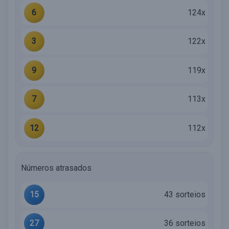
6
124x
3
122x
9
119x
7
113x
12
112x
Números atrasados
15
43 sorteios
27
36 sorteios