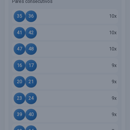
Pares consecutivos
35
36
10x
41
42
10x
47
48
10x
16
17
9x
20
21
9x
23
24
9x
39
40
9x