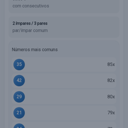
com consecutivos
2 ímpares / 3 pares
par/ímpar comum
Números mais comuns
35
85x
42
82x
29
80x
21
79x