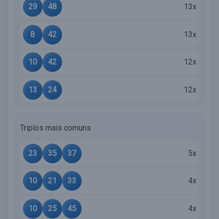
29
48
13x
8
42
13x
10
42
12x
13
24
12x
Triplos mais comuns
23
35
37
5x
10
21
33
4x
10
25
45
4x