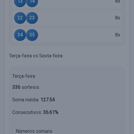
13
14
8x
22
23
8x
34
35
8x
Terça-feira vs Sexta-feira
Terça-feira
336
sorteios
Soma média:
127.54
Consecutivos:
36.61%
Números comuns