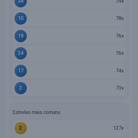
34
79x
10
78x
19
76x
24
76x
17
74x
2
73x
Estrelas mais comuns
2
127x