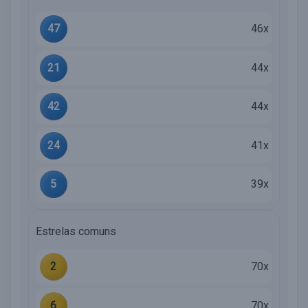
47
46x
21
44x
42
44x
24
41x
5
39x
Estrelas comuns
2
70x
6
70x