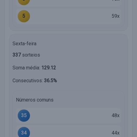
5
59x
Sexta-feira
337
sorteios
Soma média:
129.12
Consecutivos:
36.5%
Números comuns
35
48x
34
44x