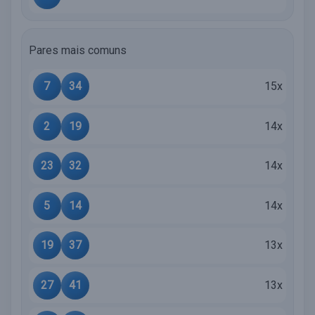
Pares mais comuns
7
34
15x
2
19
14x
23
32
14x
5
14
14x
19
37
13x
27
41
13x