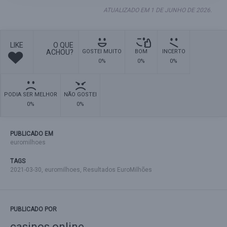
ATUALIZADO EM 1 DE JUNHO DE 2026.
LIKE
O QUE
ACHOU?
GOSTEI MUITO
BOM
INCERTO
0%
0%
0%
PODIA SER MELHOR
NÃO GOSTEI
0%
0%
PUBLICADO EM
euromilhoes
TAGS
2021-03-30
,
euromilhoes
,
Resultados EuroMilhões
PUBLICADO POR
casinos online