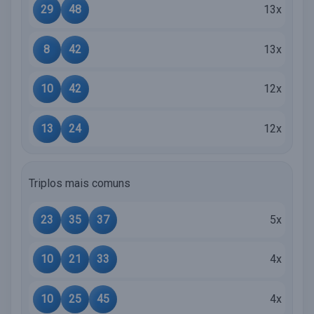
29
48
13x
8
42
13x
10
42
12x
13
24
12x
Triplos mais comuns
23
35
37
5x
10
21
33
4x
10
25
45
4x