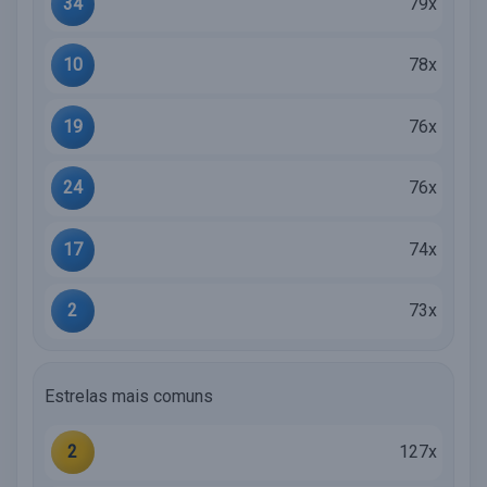
34
79x
10
78x
19
76x
24
76x
17
74x
2
73x
Estrelas mais comuns
2
127x