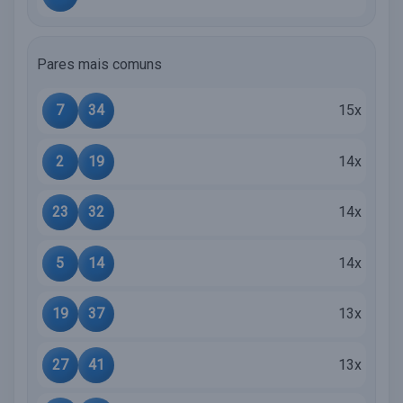
Pares mais comuns
7
34
15x
2
19
14x
23
32
14x
5
14
14x
19
37
13x
27
41
13x