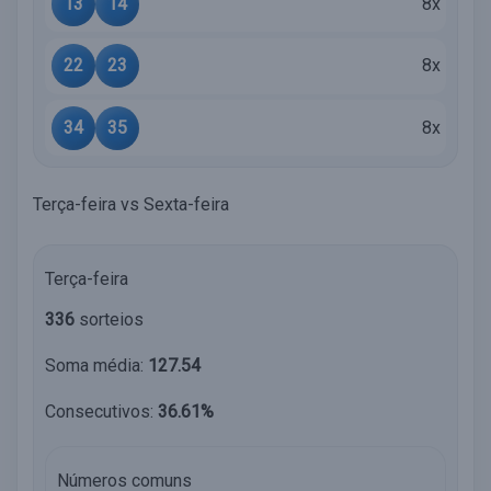
13
14
8x
22
23
8x
34
35
8x
Terça-feira vs Sexta-feira
Terça-feira
336
sorteios
Soma média:
127.54
Consecutivos:
36.61%
Números comuns