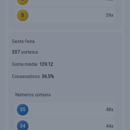
5
59x
Sexta-feira
337
sorteios
Soma média:
129.12
Consecutivos:
36.5%
Números comuns
35
48x
34
44x