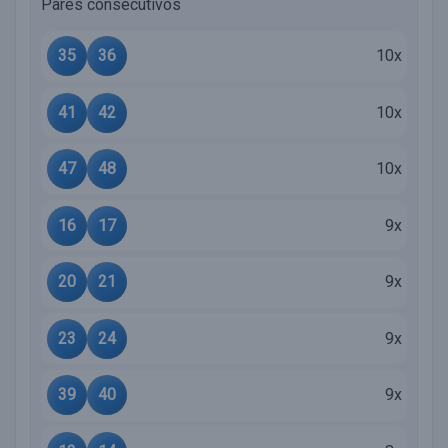
Pares consecutivos
35
36
10x
41
42
10x
47
48
10x
16
17
9x
20
21
9x
23
24
9x
39
40
9x