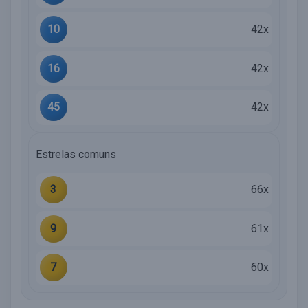
10
42x
16
42x
45
42x
Estrelas comuns
3
66x
9
61x
7
60x