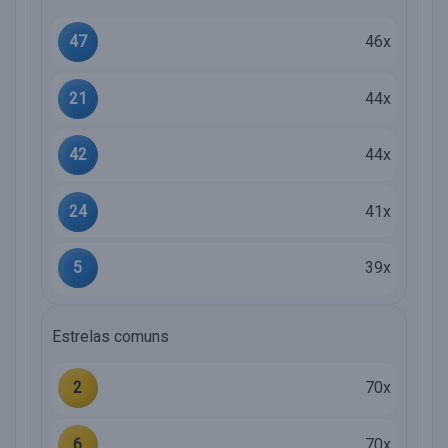
47
46x
21
44x
42
44x
24
41x
5
39x
Estrelas comuns
2
70x
6
70x