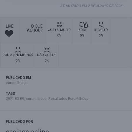
ATUALIZADO EM 2 DE JUNHO DE 2026.
LIKE
O QUE
ACHOU?
GOSTEI MUITO
BOM
INCERTO
0%
0%
0%
PODIA SER MELHOR
NÃO GOSTEI
0%
0%
PUBLICADO EM
euromilhoes
TAGS
2021-03-09
,
euromilhoes
,
Resultados EuroMilhões
PUBLICADO POR
casinos online