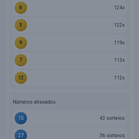
6
124x
3
122x
9
119x
7
113x
12
112x
Números atrasados
15
43 sorteios
27
36 sorteios