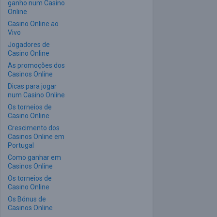
ganho num Casino
Online
Casino Online ao
Vivo
Jogadores de
Casino Online
As promoções dos
Casinos Online
Dicas para jogar
num Casino Online
Os torneios de
Casino Online
Crescimento dos
Casinos Online em
Portugal
Como ganhar em
Casinos Online
Os torneios de
Casino Online
Os Bónus de
Casinos Online