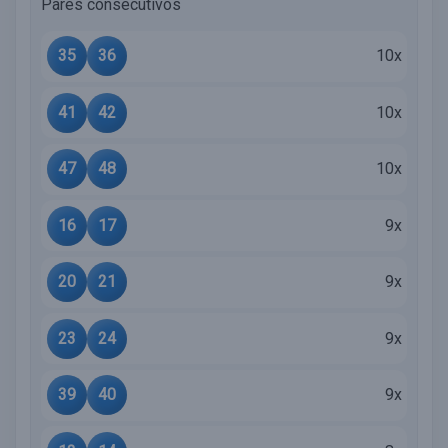
Pares consecutivos
35
36
10x
41
42
10x
47
48
10x
16
17
9x
20
21
9x
23
24
9x
39
40
9x