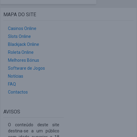
MAPA DO SITE
Casinos Online
Slots Online
Blackjack Online
Roleta Online
Melhores Bónus
Software de Jogos
Notícias
FAQ
Contactos
AVISOS
O conteúdo deste site
destina-se a um público