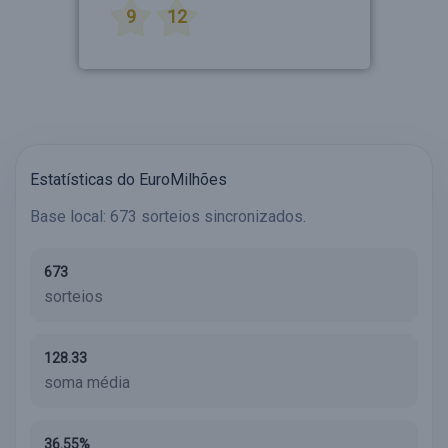
9
12
Estatísticas do EuroMilhões
Base local: 673 sorteios sincronizados.
673
sorteios
128.33
soma média
36.55%