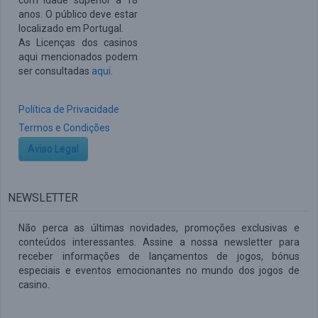
com idade superior a 18
anos. O público deve estar
localizado em Portugal.
As Licenças dos casinos
aqui mencionados podem
ser consultadas
aqui
.
Política de Privacidade
Termos e Condições
Aviso Legal
NEWSLETTER
Não perca as últimas novidades, promoções exclusivas e
conteúdos interessantes. Assine a nossa newsletter para
receber informações de lançamentos de jogos, bónus
especiais e eventos emocionantes no mundo dos jogos de
casino.