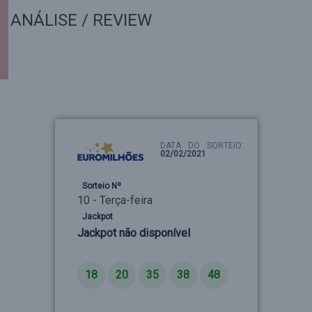
ANÁLISE / REVIEW
DATA DO SORTEIO:
02/02/2021
Sorteio Nº
10 - Terça-feira
Jackpot
Jackpot não disponível
Números
18
20
35
38
48
Estrelas