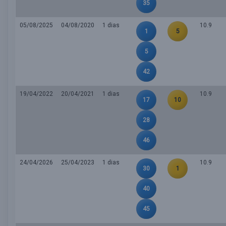
35
05/08/2025
04/08/2020
1 dias
10.9
1
5
5
42
19/04/2022
20/04/2021
1 dias
10.9
17
10
28
46
24/04/2026
25/04/2023
1 dias
10.9
30
1
40
45