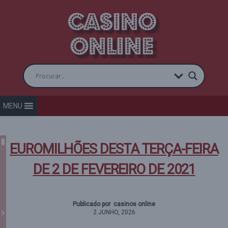
MENU
EUROMILHÕES DESTA TERÇA-FEIRA
DE 2 DE FEVEREIRO DE 2021
Publicado por casinos online
2 JUNHO, 2026