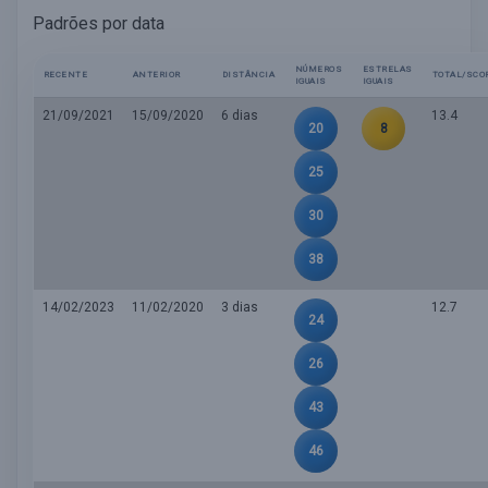
Padrões por data
NÚMEROS
ESTRELAS
RECENTE
ANTERIOR
DISTÂNCIA
TOTAL/SCO
IGUAIS
IGUAIS
21/09/2021
15/09/2020
6 dias
13.4
20
8
25
30
38
14/02/2023
11/02/2020
3 dias
12.7
24
26
43
46