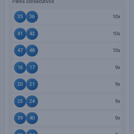
Pares consecutivos
35
36
10x
41
42
10x
47
48
10x
16
17
9x
20
21
9x
23
24
9x
39
40
9x