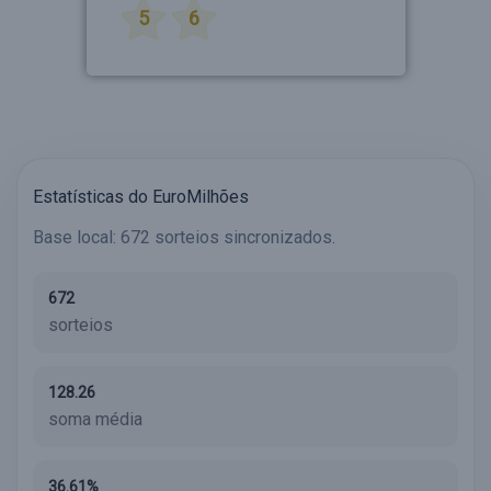
5
6
Estatísticas do EuroMilhões
Base local: 672 sorteios sincronizados.
672
sorteios
128.26
soma média
36.61%