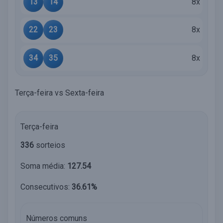
13
14
8x
22
23
8x
34
35
8x
Terça-feira vs Sexta-feira
Terça-feira
336
sorteios
Soma média:
127.54
Consecutivos:
36.61%
Números comuns