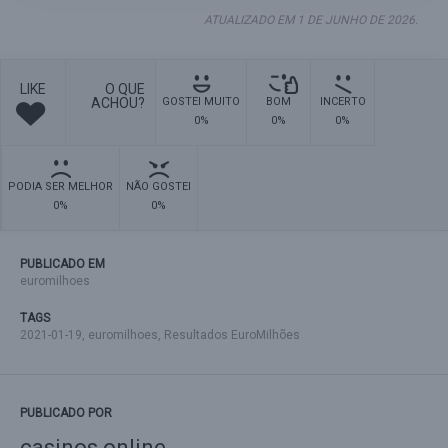
ATUALIZADO EM 1 DE JUNHO DE 2026.
LIKE
O QUE
ACHOU?
GOSTEI MUITO
BOM
INCERTO
0%
0%
0%
PODIA SER MELHOR
NÃO GOSTEI
0%
0%
PUBLICADO EM
euromilhoes
TAGS
2021-01-19
,
euromilhoes
,
Resultados EuroMilhões
PUBLICADO POR
casinos online