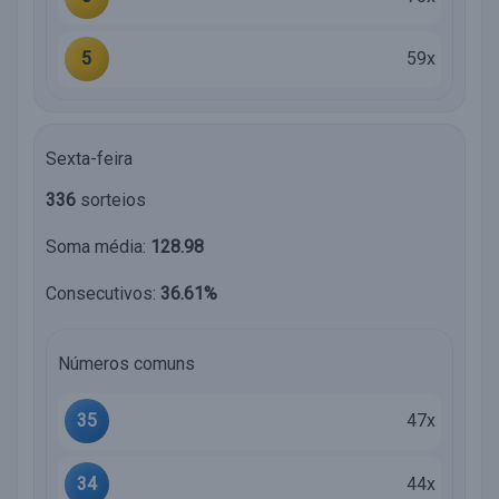
5
59x
Sexta-feira
336
sorteios
Soma média:
128.98
Consecutivos:
36.61%
Números comuns
35
47x
34
44x