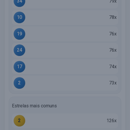
34
79x
10
78x
19
76x
24
76x
17
74x
2
73x
Estrelas mais comuns
2
126x