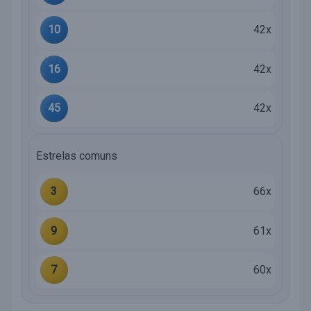
10
42x
16
42x
45
42x
Estrelas comuns
3
66x
9
61x
7
60x