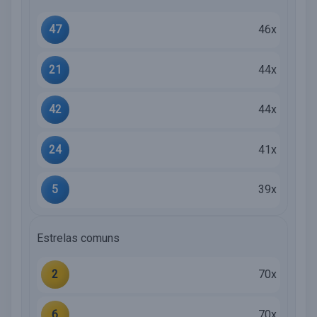
47
46x
21
44x
42
44x
24
41x
5
39x
Estrelas comuns
2
70x
6
70x