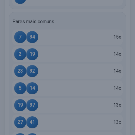
Pares mais comuns
7
34
15x
2
19
14x
23
32
14x
5
14
14x
19
37
13x
27
41
13x