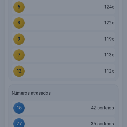
6
124x
3
122x
9
119x
7
113x
12
112x
Números atrasados
15
42 sorteios
27
35 sorteios