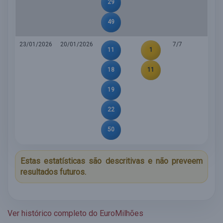
29
49
23/01/2026
20/01/2026
7/7
11
1
18
11
19
22
50
Estas estatísticas são descritivas e não preveem
resultados futuros.
Ver histórico completo do EuroMilhões