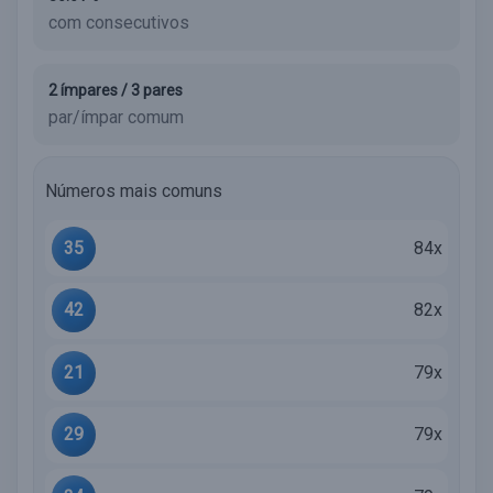
com consecutivos
2 ímpares / 3 pares
par/ímpar comum
Números mais comuns
35
84x
42
82x
21
79x
29
79x