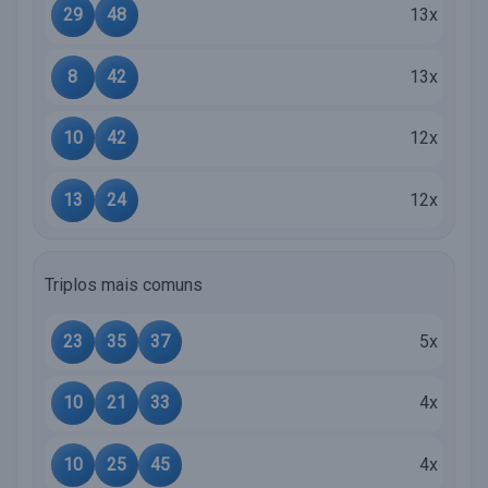
29
48
13x
8
42
13x
10
42
12x
13
24
12x
Triplos mais comuns
23
35
37
5x
10
21
33
4x
10
25
45
4x