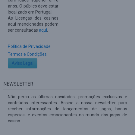
com idade superior a 18
anos. O público deve estar
localizado em Portugal.
As Licenças dos casinos
aqui mencionados podem
ser consultadas
aqui
.
Política de Privacidade
Termos e Condições
Aviso Legal
NEWSLETTER
Não perca as últimas novidades, promoções exclusivas e
conteúdos interessantes. Assine a nossa newsletter para
receber informações de lançamentos de jogos, bónus
especiais e eventos emocionantes no mundo dos jogos de
casino.