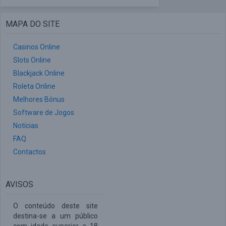
MAPA DO SITE
Casinos Online
Slots Online
Blackjack Online
Roleta Online
Melhores Bónus
Software de Jogos
Notícias
FAQ
Contactos
AVISOS
O conteúdo deste site
destina-se a um público