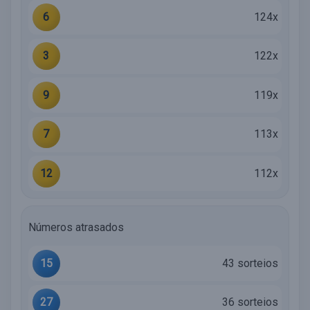
6
124x
3
122x
9
119x
7
113x
12
112x
Números atrasados
15
43 sorteios
27
36 sorteios