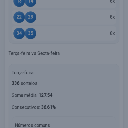
13
14
8x
22
23
8x
34
35
8x
Terça-feira vs Sexta-feira
Terça-feira
336
sorteios
Soma média:
127.54
Consecutivos:
36.61%
Números comuns