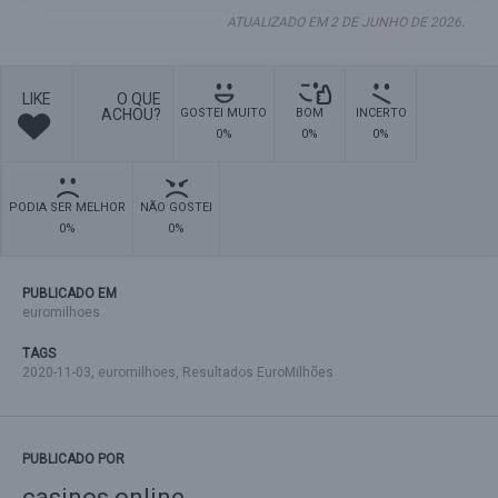
ATUALIZADO EM 2 DE JUNHO DE 2026.
LIKE
O QUE
ACHOU?
GOSTEI MUITO
BOM
INCERTO
0%
0%
0%
PODIA SER MELHOR
NÃO GOSTEI
0%
0%
PUBLICADO EM
euromilhoes
TAGS
2020-11-03
,
euromilhoes
,
Resultados EuroMilhões
PUBLICADO POR
casinos online