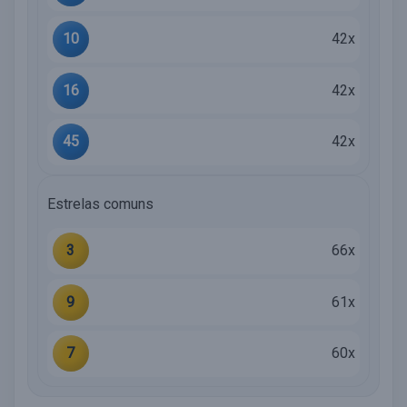
10
42x
16
42x
45
42x
Estrelas comuns
3
66x
9
61x
7
60x