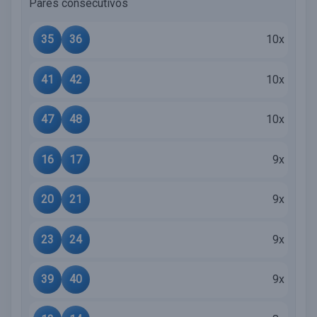
Pares consecutivos
35
36
10x
41
42
10x
47
48
10x
16
17
9x
20
21
9x
23
24
9x
39
40
9x