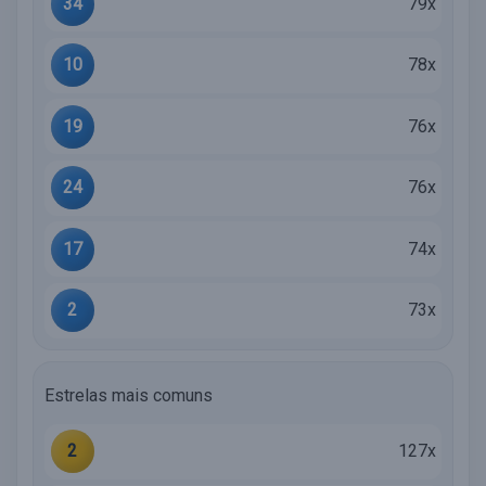
34
79x
10
78x
19
76x
24
76x
17
74x
2
73x
Estrelas mais comuns
2
127x