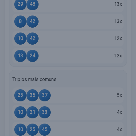
29
48
13x
8
42
13x
10
42
12x
13
24
12x
Triplos mais comuns
23
35
37
5x
10
21
33
4x
10
25
45
4x