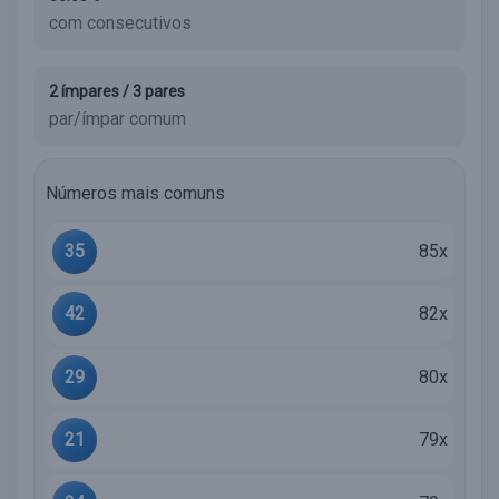
com consecutivos
2 ímpares / 3 pares
par/ímpar comum
Números mais comuns
35
85x
42
82x
29
80x
21
79x