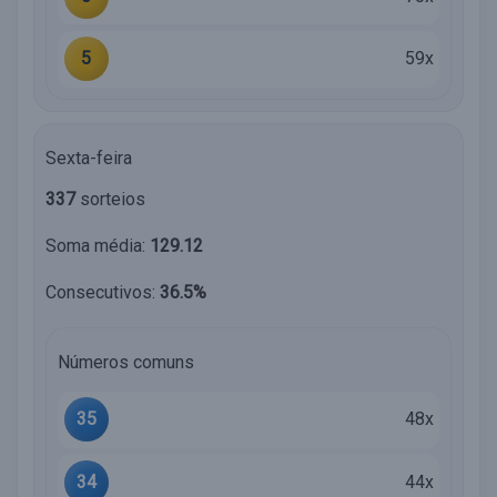
5
59x
Sexta-feira
337
sorteios
Soma média:
129.12
Consecutivos:
36.5%
Números comuns
35
48x
34
44x