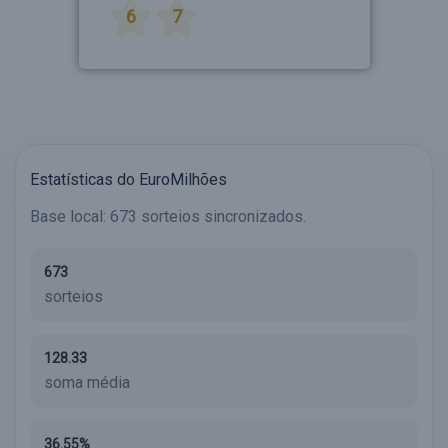
6
7
Estatísticas do EuroMilhões
Base local: 673 sorteios sincronizados.
673
sorteios
128.33
soma média
36.55%