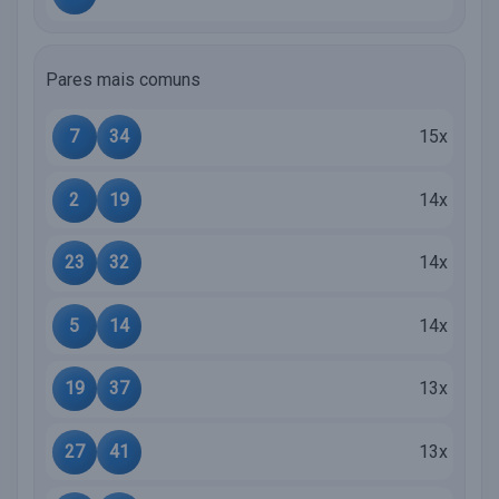
Pares mais comuns
7
34
15x
2
19
14x
23
32
14x
5
14
14x
19
37
13x
27
41
13x