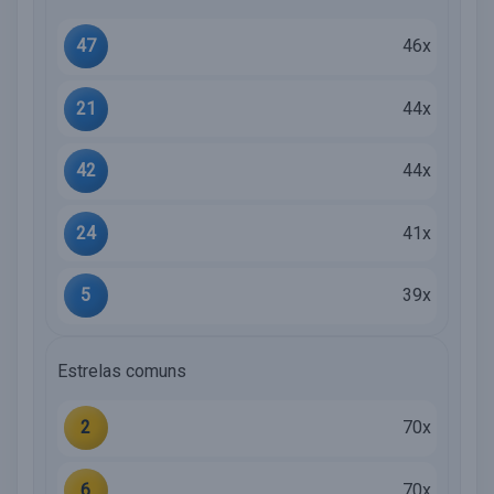
47
46x
21
44x
42
44x
24
41x
5
39x
Estrelas comuns
2
70x
6
70x