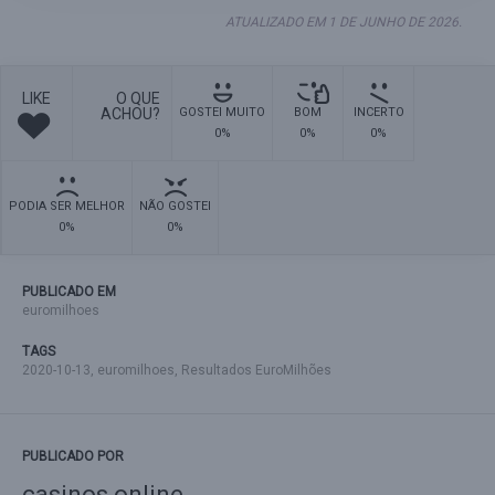
ATUALIZADO EM 1 DE JUNHO DE 2026.
LIKE
O QUE
ACHOU?
GOSTEI MUITO
BOM
INCERTO
0%
0%
0%
PODIA SER MELHOR
NÃO GOSTEI
0%
0%
PUBLICADO EM
euromilhoes
TAGS
2020-10-13
,
euromilhoes
,
Resultados EuroMilhões
PUBLICADO POR
casinos online