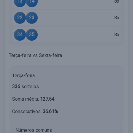
13
14
8x
22
23
8x
34
35
8x
Terça-feira vs Sexta-feira
Terça-feira
336
sorteios
Soma média:
127.54
Consecutivos:
36.61%
Números comuns