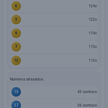
6
124x
3
122x
9
119x
7
113x
12
112x
Números atrasados
15
43 sorteios
27
36 sorteios