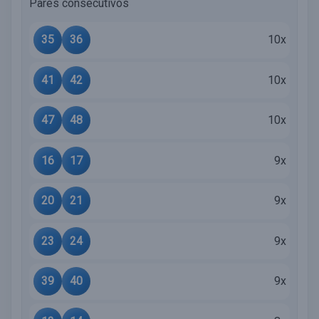
Pares consecutivos
35
36
10x
41
42
10x
47
48
10x
16
17
9x
20
21
9x
23
24
9x
39
40
9x