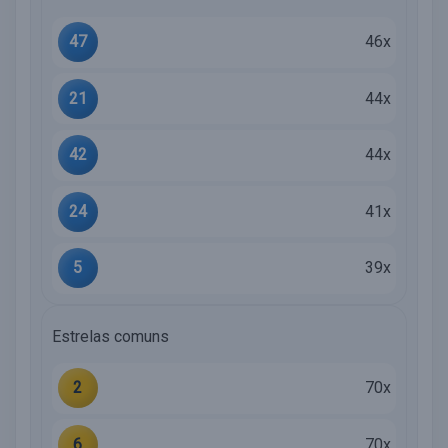
47
46x
21
44x
42
44x
24
41x
5
39x
Estrelas comuns
2
70x
6
70x