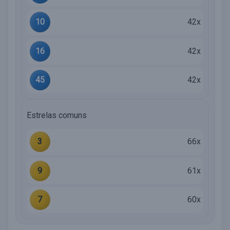
10
42x
16
42x
45
42x
Estrelas comuns
3
66x
9
61x
7
60x