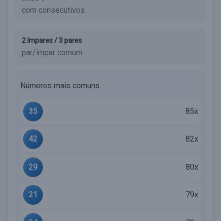
com consecutivos
2 ímpares / 3 pares
par/ímpar comum
Números mais comuns
35
85x
42
82x
29
80x
21
79x