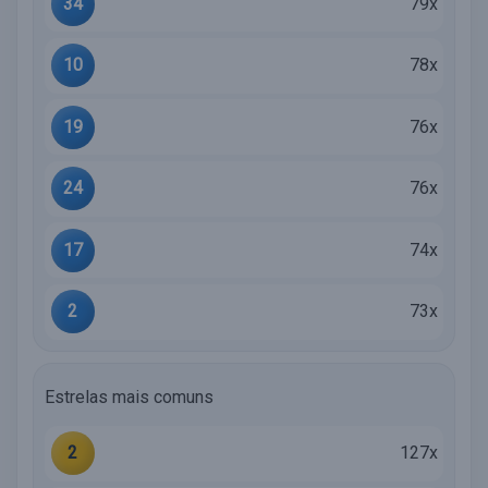
34
79x
10
78x
19
76x
24
76x
17
74x
2
73x
Estrelas mais comuns
2
127x