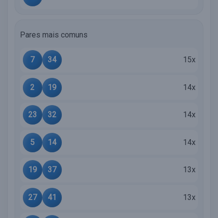
Pares mais comuns
7
34
15x
2
19
14x
23
32
14x
5
14
14x
19
37
13x
27
41
13x