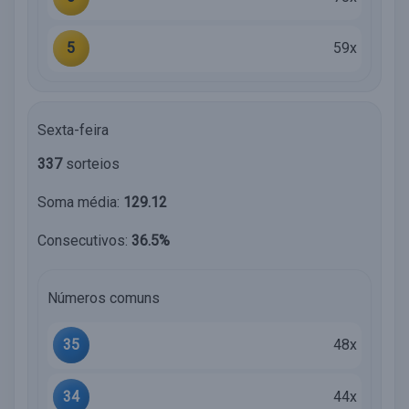
5
59x
Sexta-feira
337
sorteios
Soma média:
129.12
Consecutivos:
36.5%
Números comuns
35
48x
34
44x