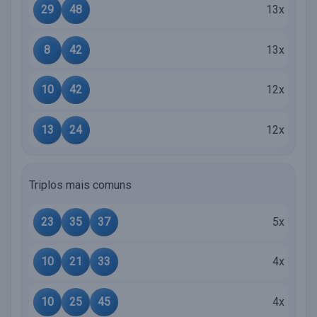
29
48
13x
8
42
13x
10
42
12x
13
24
12x
Triplos mais comuns
23
35
37
5x
10
21
33
4x
10
25
45
4x