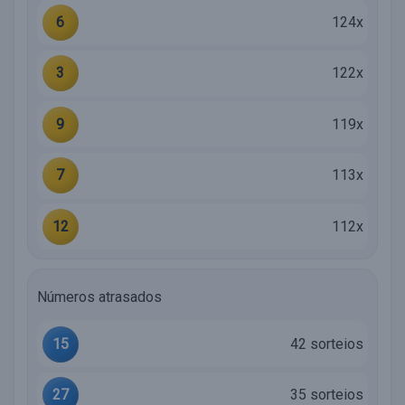
6
124x
3
122x
9
119x
7
113x
12
112x
Números atrasados
15
42 sorteios
27
35 sorteios