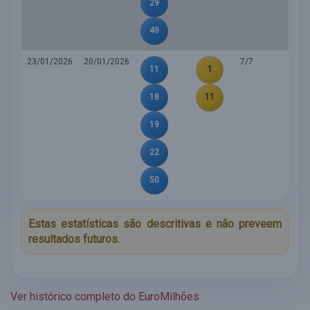
29
49
23/01/2026
20/01/2026
7/7
11
1
18
11
19
22
50
Estas estatísticas são descritivas e não preveem
resultados futuros.
Ver histórico completo do EuroMilhões