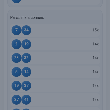
Pares mais comuns
7
34
15x
2
19
14x
23
32
14x
5
14
14x
19
37
13x
27
41
13x