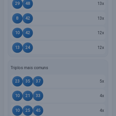
29
48
13x
8
42
13x
10
42
12x
13
24
12x
Triplos mais comuns
23
35
37
5x
10
21
33
4x
10
25
45
4x