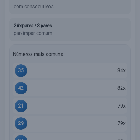
com consecutivos
2 ímpares / 3 pares
par/ímpar comum
Números mais comuns
35
84x
42
82x
21
79x
29
79x