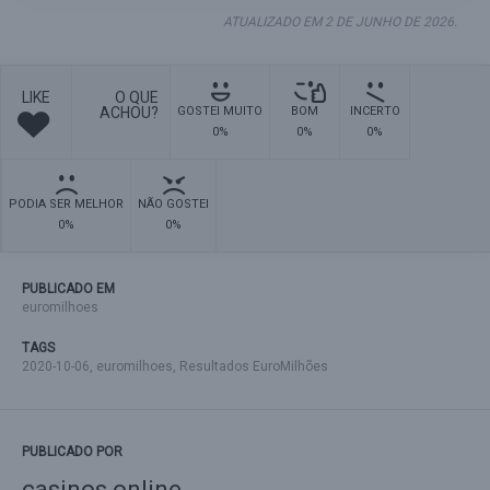
ATUALIZADO EM 2 DE JUNHO DE 2026.
LIKE
O QUE
ACHOU?
GOSTEI MUITO
BOM
INCERTO
0%
0%
0%
PODIA SER MELHOR
NÃO GOSTEI
0%
0%
PUBLICADO EM
euromilhoes
TAGS
2020-10-06
,
euromilhoes
,
Resultados EuroMilhões
PUBLICADO POR
casinos online