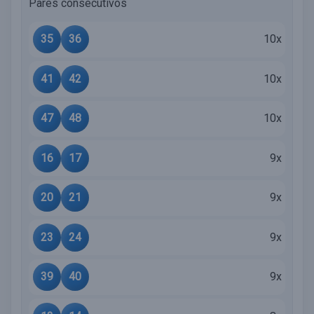
Pares consecutivos
35
36
10x
41
42
10x
47
48
10x
16
17
9x
20
21
9x
23
24
9x
39
40
9x