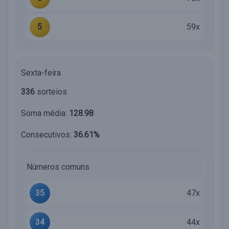
5
59x
Sexta-feira
336
sorteios
Soma média:
128.98
Consecutivos:
36.61%
Números comuns
35
47x
34
44x