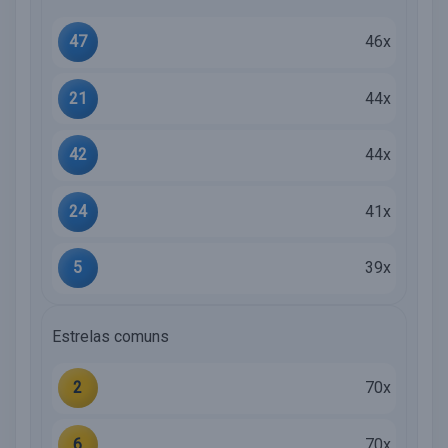
47
46x
21
44x
42
44x
24
41x
5
39x
Estrelas comuns
2
70x
6
70x