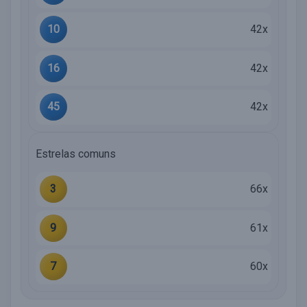
10
42x
16
42x
45
42x
Estrelas comuns
3
66x
9
61x
7
60x