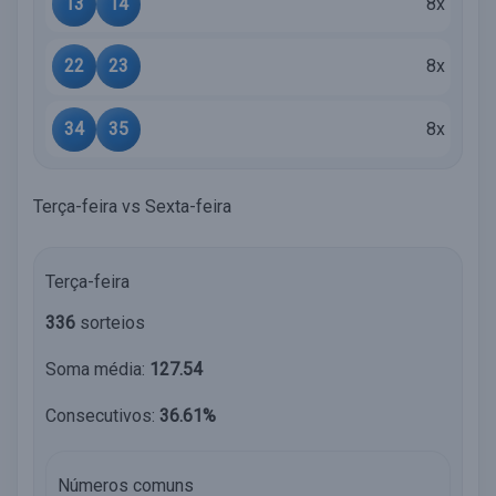
13
14
8x
22
23
8x
34
35
8x
Terça-feira vs Sexta-feira
Terça-feira
336
sorteios
Soma média:
127.54
Consecutivos:
36.61%
Números comuns