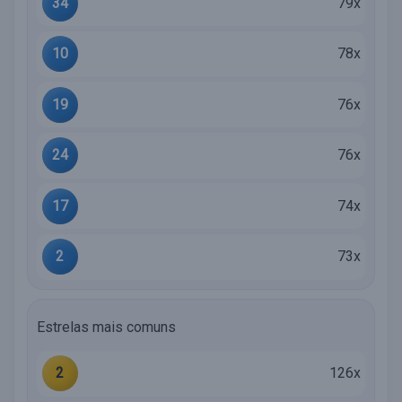
34
79x
10
78x
19
76x
24
76x
17
74x
2
73x
Estrelas mais comuns
2
126x