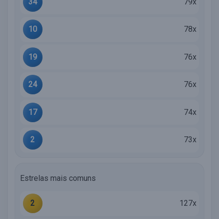
34
79x
10
78x
19
76x
24
76x
17
74x
2
73x
Estrelas mais comuns
2
127x