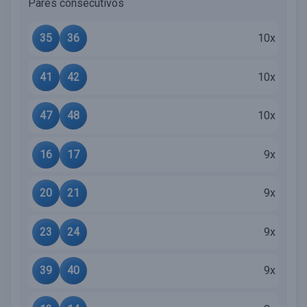
Pares consecutivos
35
36
10x
41
42
10x
47
48
10x
16
17
9x
20
21
9x
23
24
9x
39
40
9x