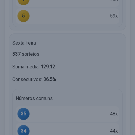
5
59x
Sexta-feira
337
sorteios
Soma média:
129.12
Consecutivos:
36.5%
Números comuns
35
48x
34
44x