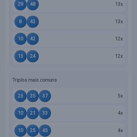
29
48
13x
8
42
13x
10
42
12x
13
24
12x
Triplos mais comuns
23
35
37
5x
10
21
33
4x
10
25
45
4x