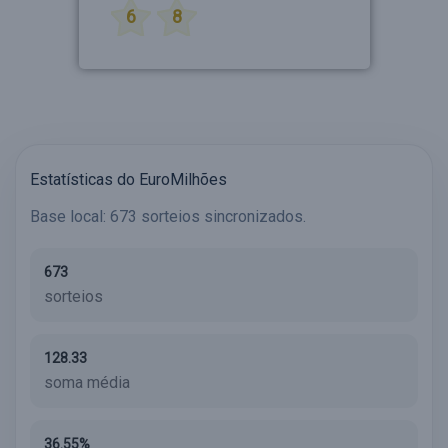
6
8
Estatísticas do EuroMilhões
Base local: 673 sorteios sincronizados.
673
sorteios
128.33
soma média
36.55%