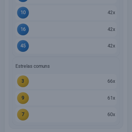
10
42x
16
42x
45
42x
Estrelas comuns
3
66x
9
61x
7
60x