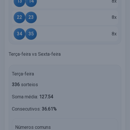
13
14
8x
22
23
8x
34
35
8x
Terça-feira vs Sexta-feira
Terça-feira
336
sorteios
Soma média:
127.54
Consecutivos:
36.61%
Números comuns