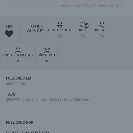
ATUALIZADO EM 1 DE JUNHO DE 2026.
LIKE
O QUE
ACHOU?
GOSTEI MUITO
BOM
INCERTO
0%
0%
0%
PODIA SER MELHOR
NÃO GOSTEI
0%
0%
PUBLICADO EM
euromilhoes
TAGS
2020-09-15
,
euromilhoes
,
Resultados EuroMilhões
PUBLICADO POR
casinos online