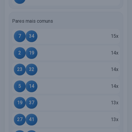
Pares mais comuns
7
34
15x
2
19
14x
23
32
14x
5
14
14x
19
37
13x
27
41
13x