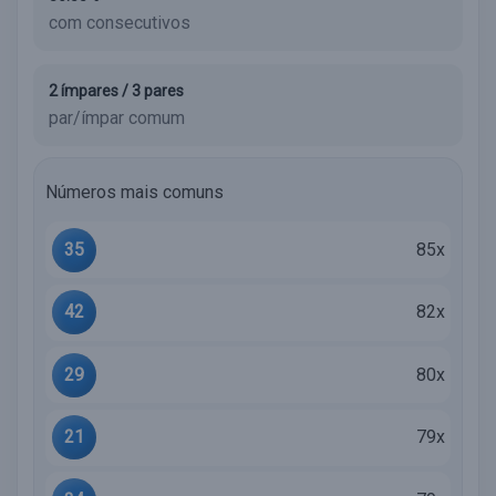
com consecutivos
2 ímpares / 3 pares
par/ímpar comum
Números mais comuns
35
85x
42
82x
29
80x
21
79x