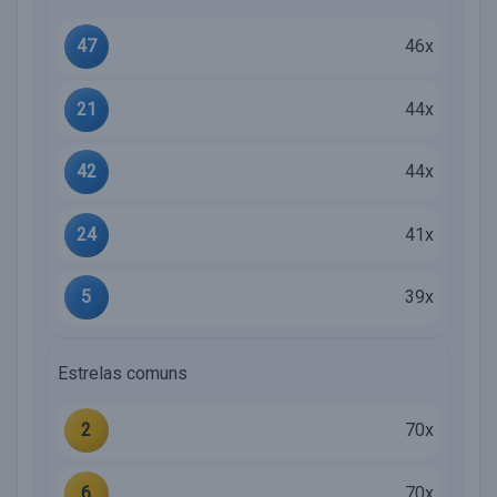
47
46x
21
44x
42
44x
24
41x
5
39x
Estrelas comuns
2
70x
6
70x