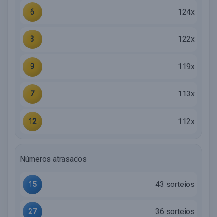
6
124x
3
122x
9
119x
7
113x
12
112x
Números atrasados
15
43 sorteios
27
36 sorteios