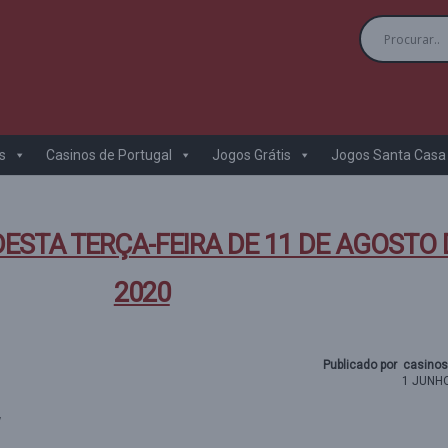
s
Casinos de Portugal
Jogos Grátis
Jogos Santa Casa
ESTA TERÇA-FEIRA DE 11 DE AGOSTO 
2020
Publicado por casinos
1 JUNHO
W