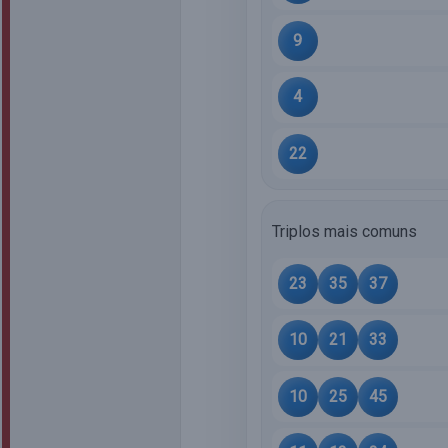
9
4
22
Triplos mais comuns
23
35
37
10
21
33
10
25
45