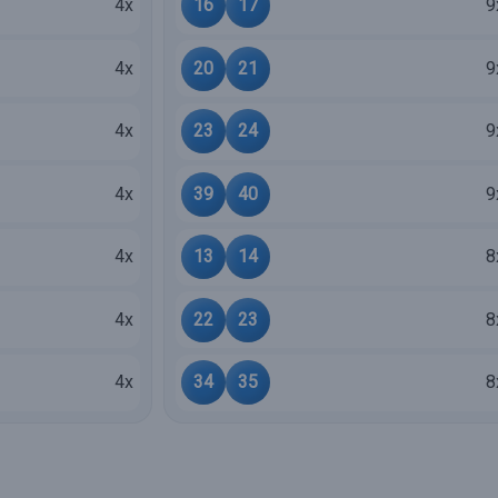
4x
16
17
9
4x
20
21
9
4x
23
24
9
4x
39
40
9
4x
13
14
8
4x
22
23
8
4x
34
35
8