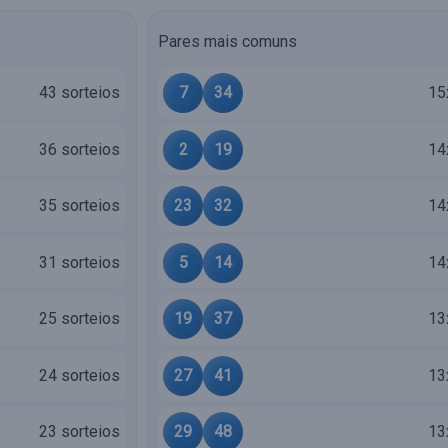
Pares mais comuns
43 sorteios
7
34
15
36 sorteios
2
19
14
35 sorteios
23
32
14
31 sorteios
5
14
14
25 sorteios
19
37
13
24 sorteios
27
41
13
23 sorteios
29
48
13