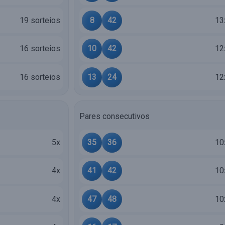
19 sorteios
8
42
13
16 sorteios
10
42
12
16 sorteios
13
24
12
Pares consecutivos
5x
35
36
10
4x
41
42
10
4x
47
48
10