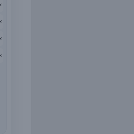
x
x
x
x