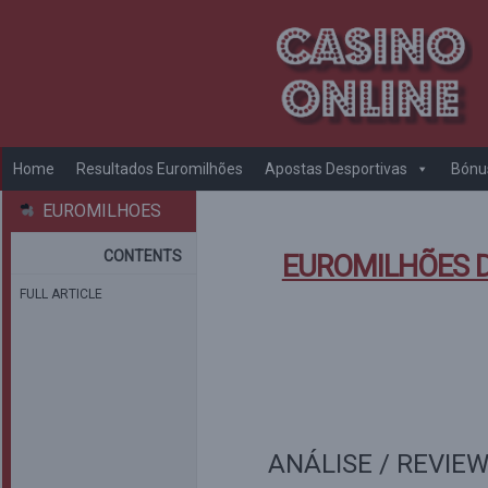
Home
Resultados Euromilhões
Apostas Desportivas
Bónu
EUROMILHOES
CONTENTS
EUROMILHÕES D
FULL ARTICLE
ANÁLISE / REVIE