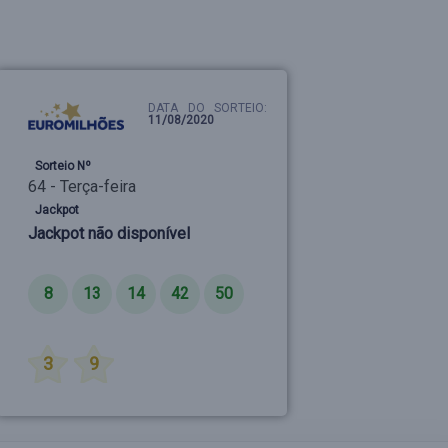
DATA DO SORTEIO:
11/08/2020
Sorteio Nº
64 - Terça-feira
Jackpot
Jackpot não disponível
Números
8
13
14
42
50
Estrelas
3
9