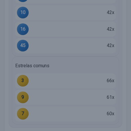
10
42x
16
42x
45
42x
Estrelas comuns
3
66x
9
61x
7
60x