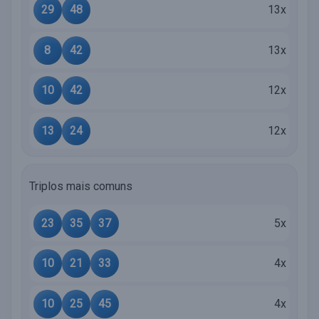
29
48
13x
8
42
13x
10
42
12x
13
24
12x
Triplos mais comuns
23
35
37
5x
10
21
33
4x
10
25
45
4x