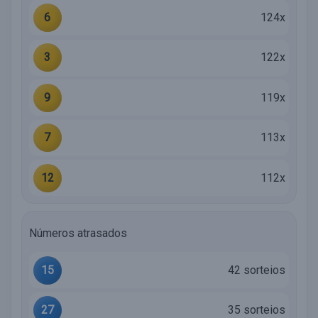
6
124x
3
122x
9
119x
7
113x
12
112x
Números atrasados
15
42 sorteios
27
35 sorteios