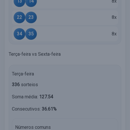
13
14
8x
22
23
8x
34
35
8x
Terça-feira vs Sexta-feira
Terça-feira
336
sorteios
Soma média:
127.54
Consecutivos:
36.61%
Números comuns