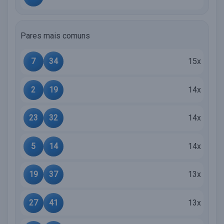
Pares mais comuns
7
34
15x
2
19
14x
23
32
14x
5
14
14x
19
37
13x
27
41
13x