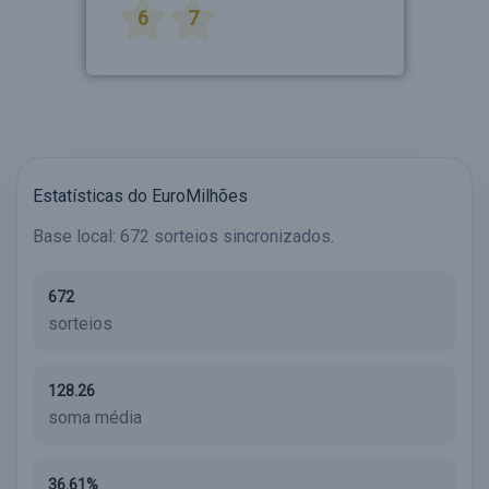
6
7
Estatísticas do EuroMilhões
Base local: 672 sorteios sincronizados.
672
sorteios
128.26
soma média
36.61%