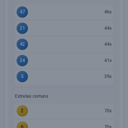
47
46x
21
44x
42
44x
24
41x
5
39x
Estrelas comuns
2
70x
6
70x