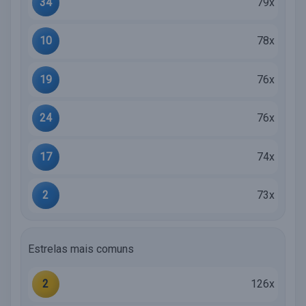
34
79x
10
78x
19
76x
24
76x
17
74x
2
73x
Estrelas mais comuns
2
126x