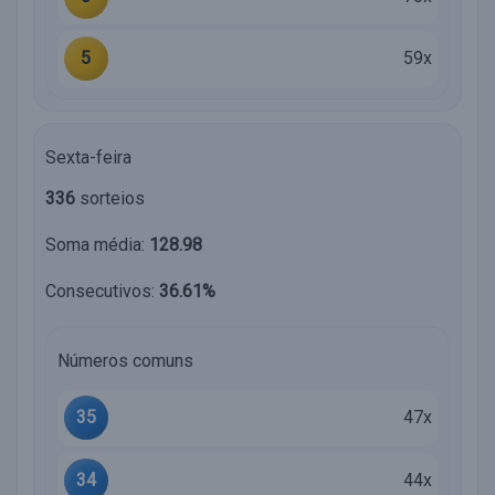
5
59x
Sexta-feira
336
sorteios
Soma média:
128.98
Consecutivos:
36.61%
Números comuns
35
47x
34
44x