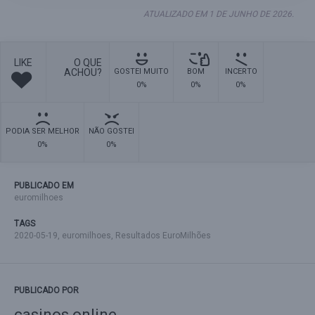
ATUALIZADO EM 1 DE JUNHO DE 2026.
LIKE
O QUE
ACHOU?
GOSTEI MUITO
BOM
INCERTO
0%
0%
0%
PODIA SER MELHOR
NÃO GOSTEI
0%
0%
PUBLICADO EM
euromilhoes
TAGS
2020-05-19
,
euromilhoes
,
Resultados EuroMilhões
PUBLICADO POR
casinos online