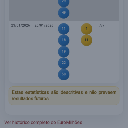
29
49
23/01/2026
20/01/2026
7/7
11
1
18
11
19
22
50
Estas estatísticas são descritivas e não preveem
resultados futuros.
Ver histórico completo do EuroMilhões