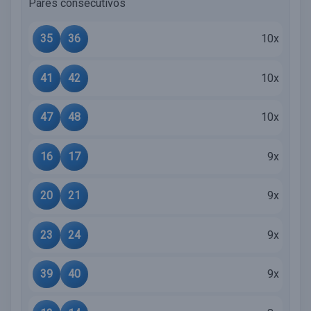
Pares consecutivos
35
36
10x
41
42
10x
47
48
10x
16
17
9x
20
21
9x
23
24
9x
39
40
9x