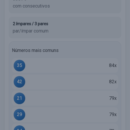
com consecutivos
2 ímpares / 3 pares
par/ímpar comum
Números mais comuns
35
84x
42
82x
21
79x
29
79x