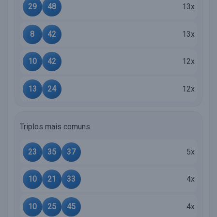
29
48
13x
8
42
13x
10
42
12x
13
24
12x
Triplos mais comuns
23
35
37
5x
10
21
33
4x
10
25
45
4x