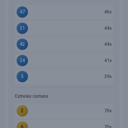
47
46x
21
44x
42
44x
24
41x
5
39x
Estrelas comuns
2
70x
6
70x