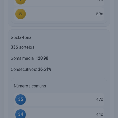
5
59x
Sexta-feira
336
sorteios
Soma média:
128.98
Consecutivos:
36.61%
Números comuns
35
47x
34
44x