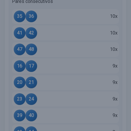
Pares consecutivos
35
36
10x
41
42
10x
47
48
10x
16
17
9x
20
21
9x
23
24
9x
39
40
9x