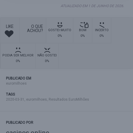
ATUALIZADO EM 1 DE JUNHO DE 2026.
LIKE
O QUE
ACHOU?
GOSTEI MUITO
BOM
INCERTO
0%
0%
0%
PODIA SER MELHOR
NÃO GOSTEI
0%
0%
PUBLICADO EM
euromilhoes
TAGS
2020-03-31
,
euromilhoes
,
Resultados EuroMilhões
PUBLICADO POR
casinos online