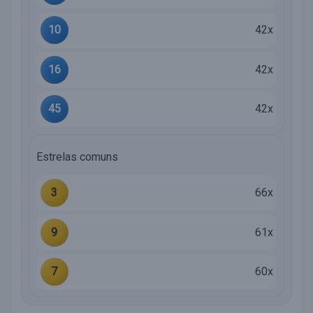
10
42x
16
42x
45
42x
Estrelas comuns
3
66x
9
61x
7
60x