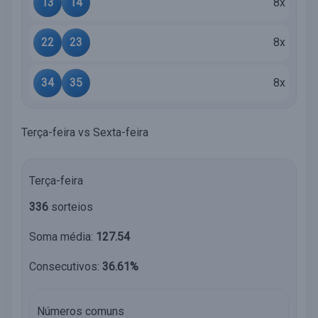
13
14
8x
22
23
8x
34
35
8x
Terça-feira vs Sexta-feira
Terça-feira
336
sorteios
Soma média:
127.54
Consecutivos:
36.61%
Números comuns