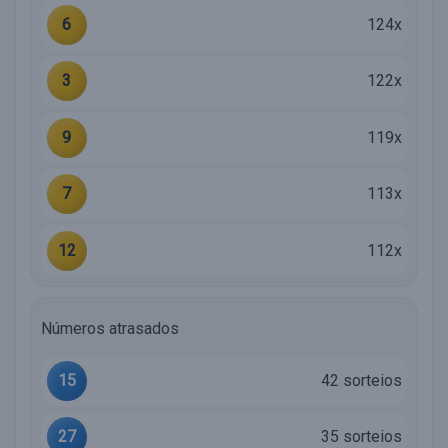
6
124x
3
122x
9
119x
7
113x
12
112x
Números atrasados
15
42 sorteios
27
35 sorteios