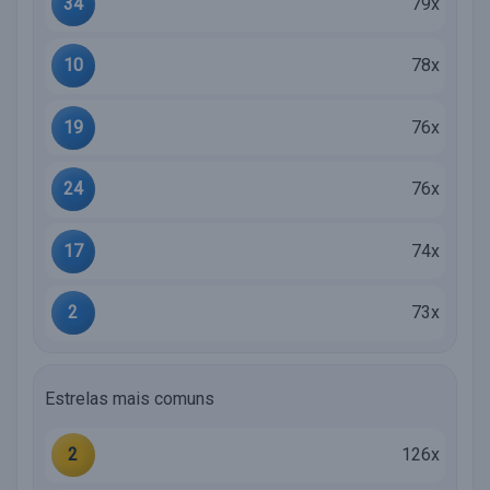
34
79x
10
78x
19
76x
24
76x
17
74x
2
73x
Estrelas mais comuns
2
126x