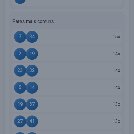
Pares mais comuns
7
34
15x
2
19
14x
23
32
14x
5
14
14x
19
37
13x
27
41
13x