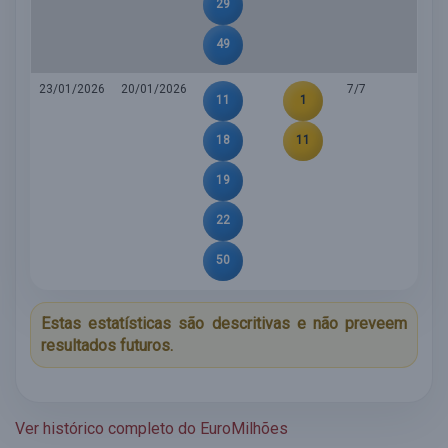
29
49
23/01/2026
20/01/2026
7/7
11
1
18
11
19
22
50
Estas estatísticas são descritivas e não preveem
resultados futuros.
Ver histórico completo do EuroMilhões