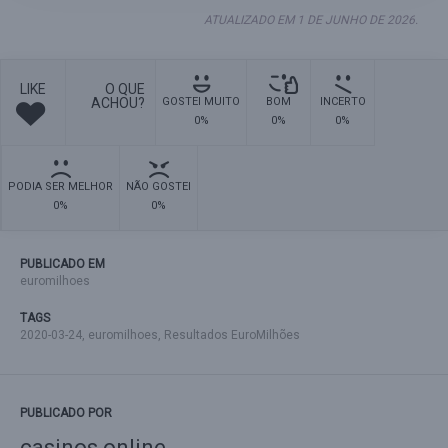
ATUALIZADO EM 1 DE JUNHO DE 2026.
LIKE
O QUE
ACHOU?
GOSTEI MUITO
BOM
INCERTO
0%
0%
0%
PODIA SER MELHOR
NÃO GOSTEI
0%
0%
PUBLICADO EM
euromilhoes
TAGS
2020-03-24
,
euromilhoes
,
Resultados EuroMilhões
PUBLICADO POR
casinos online