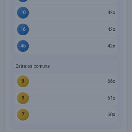
10
42x
16
42x
45
42x
Estrelas comuns
3
66x
9
61x
7
60x