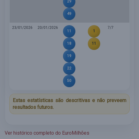
29
49
23/01/2026
20/01/2026
7/7
11
1
18
11
19
22
50
Estas estatísticas são descritivas e não preveem
resultados futuros.
Ver histórico completo do EuroMilhões