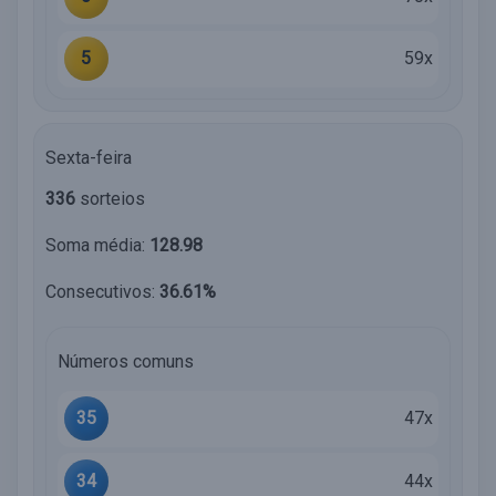
5
59x
Sexta-feira
336
sorteios
Soma média:
128.98
Consecutivos:
36.61%
Números comuns
35
47x
34
44x