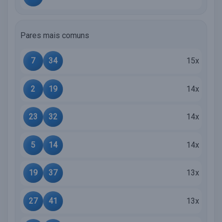
Pares mais comuns
7
34
15x
2
19
14x
23
32
14x
5
14
14x
19
37
13x
27
41
13x