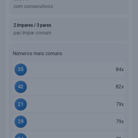
com consecutivos
2 ímpares / 3 pares
par/ímpar comum
Números mais comuns
35
84x
42
82x
21
79x
29
79x