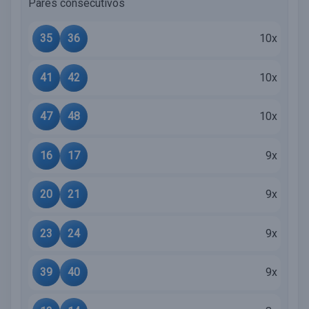
Pares consecutivos
35
36
10x
41
42
10x
47
48
10x
16
17
9x
20
21
9x
23
24
9x
39
40
9x