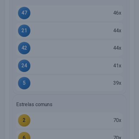
47
46x
21
44x
42
44x
24
41x
5
39x
Estrelas comuns
2
70x
6
70x