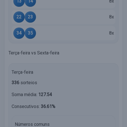
13
14
8x
22
23
8x
34
35
8x
Terça-feira vs Sexta-feira
Terça-feira
336
sorteios
Soma média:
127.54
Consecutivos:
36.61%
Números comuns