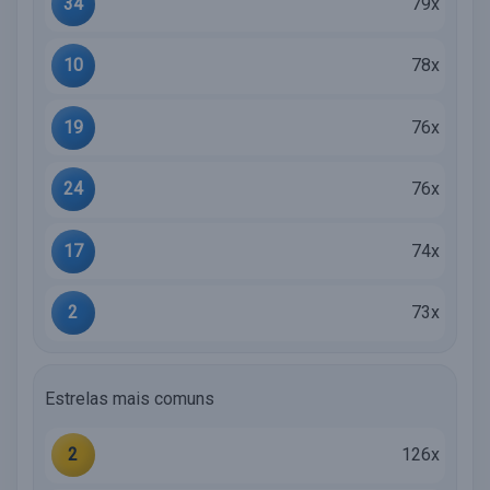
34
79x
10
78x
19
76x
24
76x
17
74x
2
73x
Estrelas mais comuns
2
126x