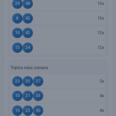
29
48
13x
8
42
13x
10
42
12x
13
24
12x
Triplos mais comuns
23
35
37
5x
10
21
33
4x
10
25
45
4x