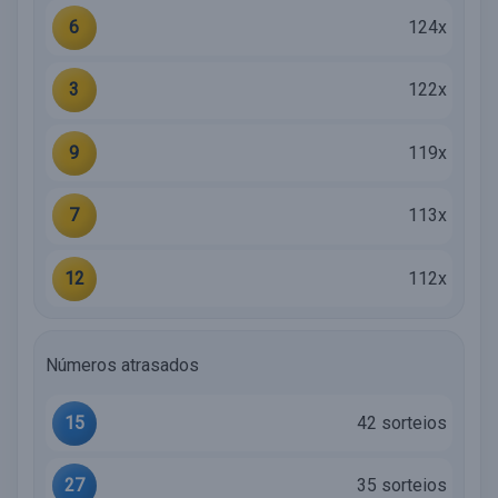
6
124x
3
122x
9
119x
7
113x
12
112x
Números atrasados
15
42 sorteios
27
35 sorteios