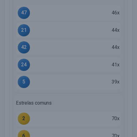
47
46x
21
44x
42
44x
24
41x
5
39x
Estrelas comuns
2
70x
6
70x