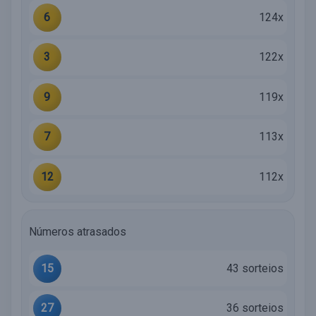
6
124x
3
122x
9
119x
7
113x
12
112x
Números atrasados
15
43 sorteios
27
36 sorteios