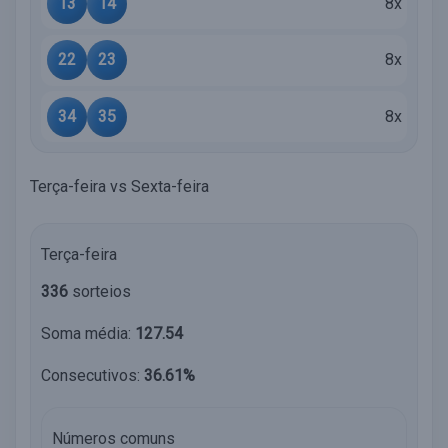
13
14
8x
22
23
8x
34
35
8x
Terça-feira vs Sexta-feira
Terça-feira
336
sorteios
Soma média:
127.54
Consecutivos:
36.61%
Números comuns