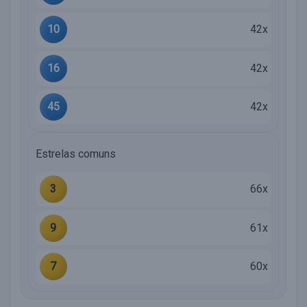
10
42x
16
42x
45
42x
Estrelas comuns
3
66x
9
61x
7
60x