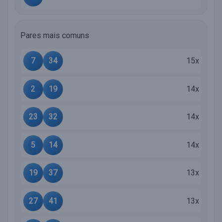
Pares mais comuns
7
34
15x
2
19
14x
23
32
14x
5
14
14x
19
37
13x
27
41
13x