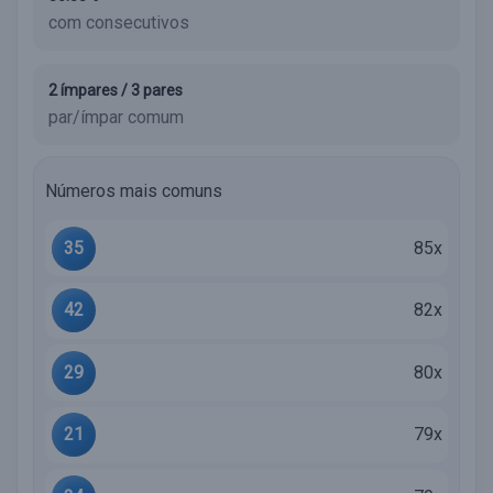
com consecutivos
2 ímpares / 3 pares
par/ímpar comum
Números mais comuns
35
85x
42
82x
29
80x
21
79x