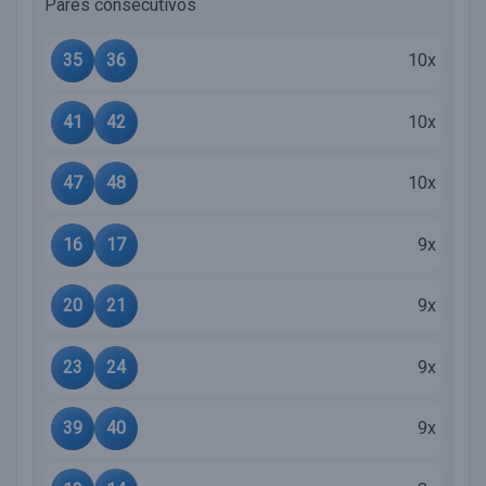
Pares consecutivos
35
36
10x
41
42
10x
47
48
10x
16
17
9x
20
21
9x
23
24
9x
39
40
9x