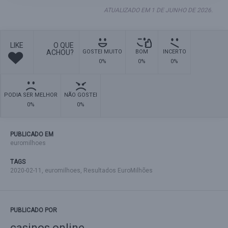
ATUALIZADO EM 1 DE JUNHO DE 2026.
LIKE
O QUE
ACHOU?
GOSTEI MUITO
BOM
INCERTO
0%
0%
0%
PODIA SER MELHOR
NÃO GOSTEI
0%
0%
PUBLICADO EM
euromilhoes
TAGS
2020-02-11
,
euromilhoes
,
Resultados EuroMilhões
PUBLICADO POR
casinos online