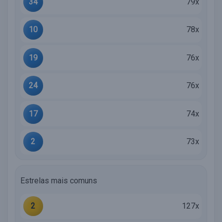
34
79x
10
78x
19
76x
24
76x
17
74x
2
73x
Estrelas mais comuns
2
127x