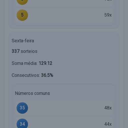
5
59x
Sexta-feira
337
sorteios
Soma média:
129.12
Consecutivos:
36.5%
Números comuns
35
48x
34
44x