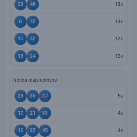
29
48
13x
8
42
13x
10
42
12x
13
24
12x
Triplos mais comuns
23
35
37
5x
10
21
33
4x
10
25
45
4x