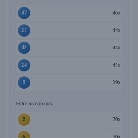
47
46x
21
44x
42
44x
24
41x
5
39x
Estrelas comuns
2
70x
6
70x