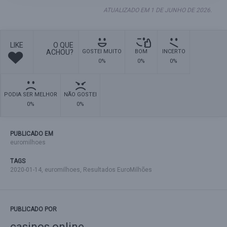
ATUALIZADO EM 1 DE JUNHO DE 2026.
LIKE
O QUE
ACHOU?
GOSTEI MUITO
BOM
INCERTO
0%
0%
0%
PODIA SER MELHOR
NÃO GOSTEI
0%
0%
PUBLICADO EM
euromilhoes
TAGS
2020-01-14
,
euromilhoes
,
Resultados EuroMilhões
PUBLICADO POR
casinos online