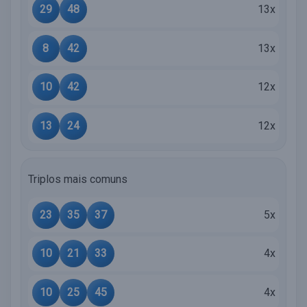
29
48
13x
8
42
13x
10
42
12x
13
24
12x
Triplos mais comuns
23
35
37
5x
10
21
33
4x
10
25
45
4x