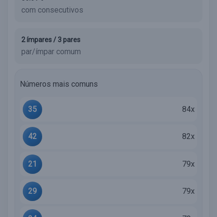
com consecutivos
2 ímpares / 3 pares
par/ímpar comum
Números mais comuns
35
84x
42
82x
21
79x
29
79x