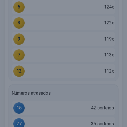
6
124x
3
122x
9
119x
7
113x
12
112x
Números atrasados
15
42 sorteios
27
35 sorteios