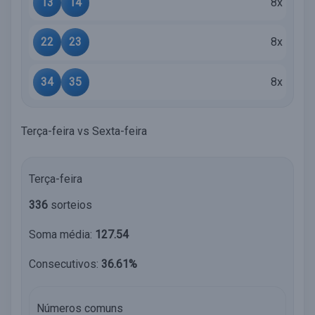
13
14
8x
22
23
8x
34
35
8x
Terça-feira vs Sexta-feira
Terça-feira
336
sorteios
Soma média:
127.54
Consecutivos:
36.61%
Números comuns