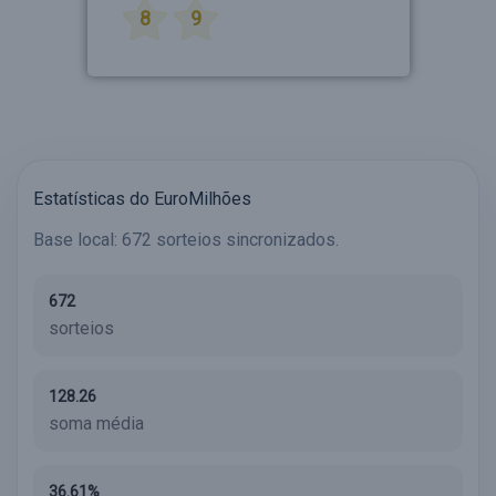
8
9
Estatísticas do EuroMilhões
Base local: 672 sorteios sincronizados.
672
sorteios
128.26
soma média
36.61%