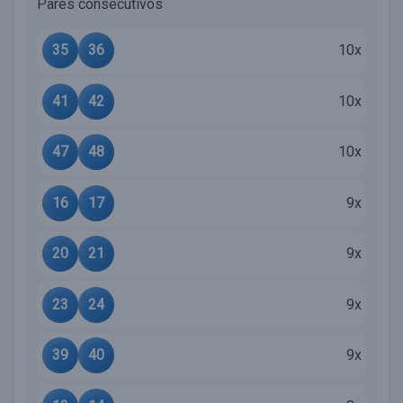
Pares consecutivos
35
36
10x
41
42
10x
47
48
10x
16
17
9x
20
21
9x
23
24
9x
39
40
9x