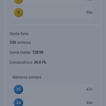
5
59x
Sexta-feira
336
sorteios
Soma média:
128.98
Consecutivos:
36.61%
Números comuns
35
47x
34
44x