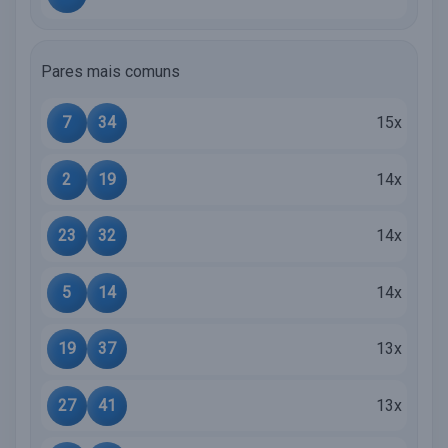
Pares mais comuns
7
34
15x
2
19
14x
23
32
14x
5
14
14x
19
37
13x
27
41
13x