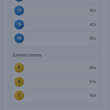
10
42x
16
42x
45
42x
Estrelas comuns
3
66x
9
61x
7
60x