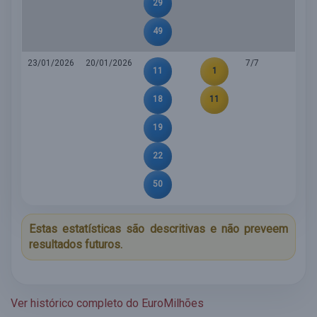
29
49
23/01/2026
20/01/2026
7/7
11
1
18
11
19
22
50
Estas estatísticas são descritivas e não preveem
resultados futuros.
Ver histórico completo do EuroMilhões