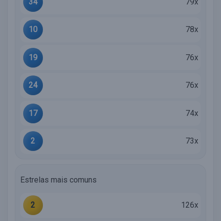
34
79x
10
78x
19
76x
24
76x
17
74x
2
73x
Estrelas mais comuns
2
126x