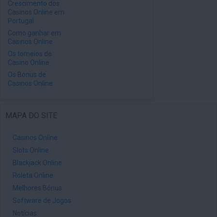
Crescimento dos
Casinos Online em
Portugal
Como ganhar em
Casinos Online
Os torneios de
Casino Online
Os Bónus de
Casinos Online
MAPA DO SITE
Casinos Online
Slots Online
Blackjack Online
Roleta Online
Melhores Bónus
Software de Jogos
Notícias