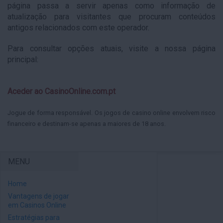
página passa a servir apenas como informação de
atualização para visitantes que procuram conteúdos
antigos relacionados com este operador.
Para consultar opções atuais, visite a nossa página
principal:
Aceder ao CasinoOnline.com.pt
Jogue de forma responsável. Os jogos de casino online envolvem risco
financeiro e destinam-se apenas a maiores de 18 anos.
MENU
Home
Vantagens de jogar
em Casinos Online
Estratégias para