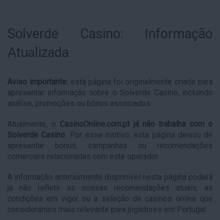
Solverde Casino: Informação
Atualizada
Aviso importante:
esta página foi originalmente criada para
apresentar informação sobre o Solverde Casino, incluindo
análise, promoções ou bónus associados.
Atualmente, o
CasinoOnline.com.pt já não trabalha com o
Solverde Casino
. Por esse motivo, esta página deixou de
apresentar bónus, campanhas ou recomendações
comerciais relacionadas com este operador.
A informação anteriormente disponível nesta página poderá
já não refletir as nossas recomendações atuais, as
condições em vigor ou a seleção de casinos online que
consideramos mais relevante para jogadores em Portugal.