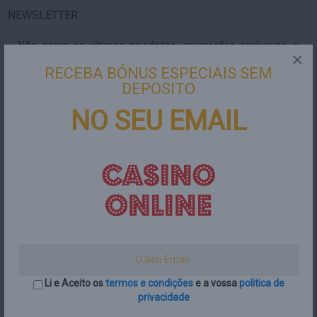
NEWSLETTER
Não perca as últimas novidades, promoções exclusivas e
×
conteúdos interessantes. Assine a nossa newsletter para
RECEBA BÓNUS ESPECIAIS SEM
receber informações de lançamentos de jogos, bónus
DEPOSITO
especiais e eventos emocionantes no mundo dos jogos de
casino.
NO SEU EMAIL
Email
Li e Aceito os
termos e condições
e a vossa
politica de
privacidade
Li e Aceito os
termos e condições
e a vossa
politica de
NOTÍCIAS
ORDENAR
MOST VIEWS
privacidade