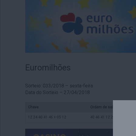
Euromilhões
Sorteio: 033/2018 – sexta-feira
Data do Sorteio – 27/04/2018
Chave
Ordem de saída
12 24 40 41 46 + 05 12
40 46 41 12 24 + 05 12