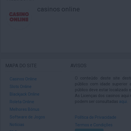
casinos online
MAPA DO SITE
AVISOS
O conteúdo deste site des
Casinos Online
público com idade superior 
Slots Online
público deve estar localizado 
Blackjack Online
As Licenças dos casinos aqu
podem ser consultadas
aqui
.
Roleta Online
Melhores Bónus
Software de Jogos
Política de Privacidade
Notícias
Termos e Condições