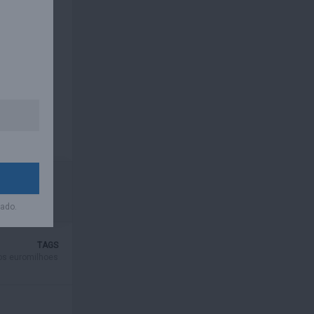
er e
1.
ado.
TAGS
os euromilhoes