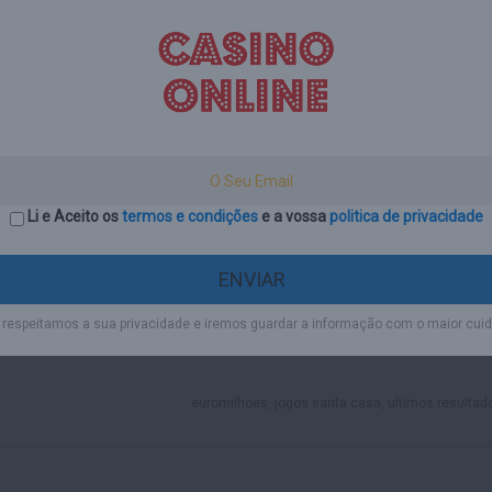
e que permitem jogar sem ter que depositar. Siga-nos no twitt
ATUALIZADO EM 7 DE SETEMBRO DE 202
Li e Aceito os
termos e condições
e a vossa
politica de privacidade
PODIA SER MELHOR
NÃO GOSTEI
0%
0%
 respeitamos a sua privacidade e iremos guardar a informação com o maior cuid
euromilhoes
,
jogos santa casa
,
ultimos resultad