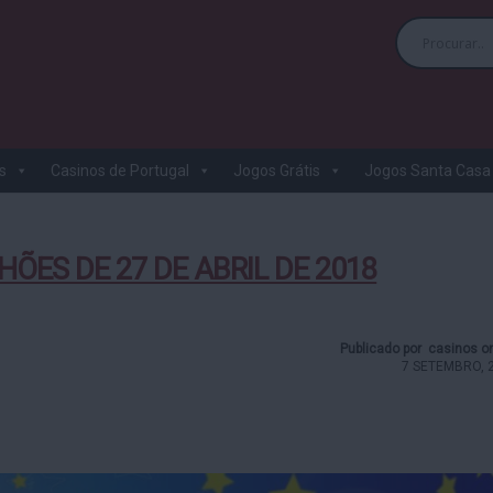
s
Casinos de Portugal
Jogos Grátis
Jogos Santa Casa
ÕES DE 27 DE ABRIL DE 2018
Publicado por casinos on
7 SETEMBRO, 