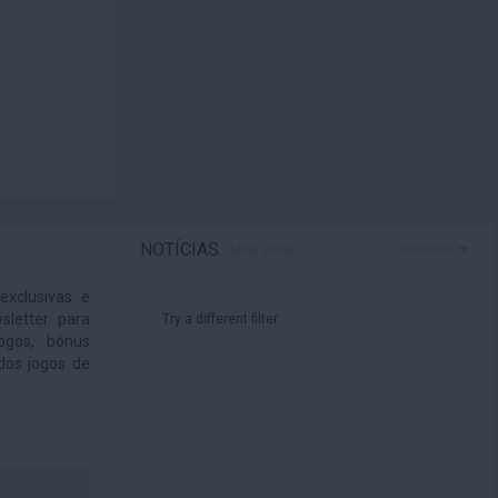
NOTÍCIAS
ORDENAR
MOST VIEWS
exclusivas e
sletter para
Try a different filter
ogos, bónus
dos jogos de