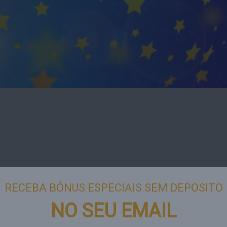
RECEBA BÓNUS ESPECIAIS SEM DEPOSITO
NO SEU EMAIL