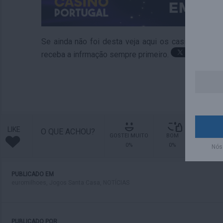
Se ainda não foi desta veja aqui os casinos onlin
receba a infrmação sempre primeiro.
LIKE
O QUE ACHOU?
GOSTEI MUITO
BOM
INCERTO
0%
0%
0%
Nós
PUBLICADO EM
euromilhoes
,
Jogos Santa Casa
,
NOTÍCIAS
PUBLICADO POR