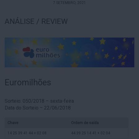
7 SETEMBRO, 2021
ANÁLISE / REVIEW
Euromilhões
Sorteio: 050/2018 – sexta-feira
Data do Sorteio – 22/06/2018
Chave
Ordem de saída
14 25 39 41 44 + 02 08
44 39 25 14 41 + 02 04