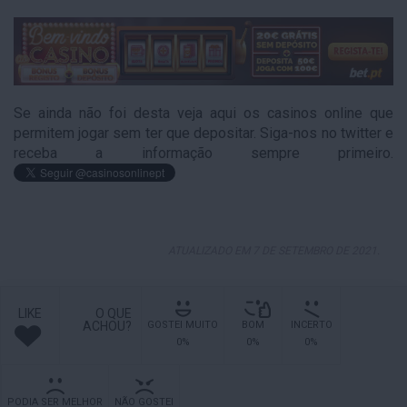
Se ainda não foi desta veja aqui os casinos online que
permitem jogar sem ter que depositar. Siga-nos no twitter e
receba a informação sempre primeiro.
ATUALIZADO EM 7 DE SETEMBRO DE 2021.
LIKE
O QUE
ACHOU?
GOSTEI MUITO
BOM
INCERTO
0%
0%
0%
PODIA SER MELHOR
NÃO GOSTEI