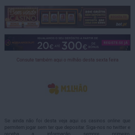
Consute também aqui o milhão desta sexta feira
Se ainda não foi desta veja aqui os casinos online que
permitem jogar sem ter que depositar. Siga-nos no twitter e
receba a informação sempre primeiro.