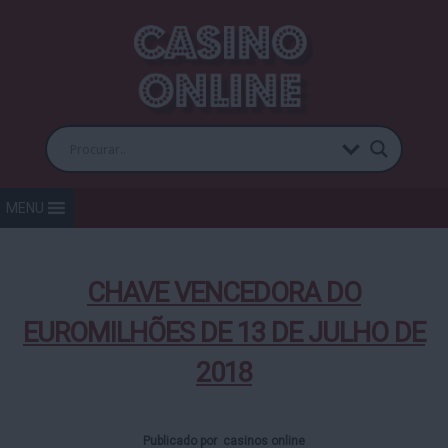
MENU
CHAVE VENCEDORA DO
EUROMILHÕES DE 13 DE JULHO DE
2018
Publicado por casinos online