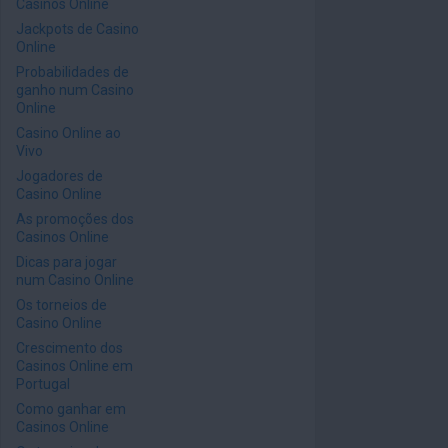
Casinos Online
Jackpots de Casino
Online
Probabilidades de
ganho num Casino
Online
Casino Online ao
Vivo
Jogadores de
Casino Online
As promoções dos
Casinos Online
Dicas para jogar
num Casino Online
Os torneios de
Casino Online
Crescimento dos
Casinos Online em
Portugal
Como ganhar em
Casinos Online