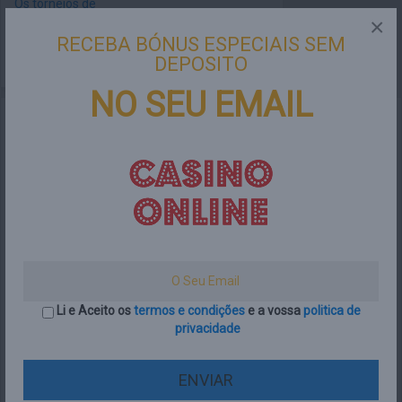
Os torneios de
Casino Online
×
RECEBA BÓNUS ESPECIAIS SEM
Os Bónus de
Casinos Online
DEPOSITO
NO SEU EMAIL
MAPA DO SITE
Casinos Online
Slots Online
Blackjack Online
Roleta Online
Melhores Bónus
Software de Jogos
Notícias
Li e Aceito os
termos e condições
e a vossa
politica de
FAQ
privacidade
Contactos