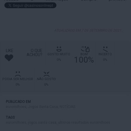
ATUALIZADO EM 7 DE SETEMBRO DE 2021.
LIKE
O QUE
ACHOU?
GOSTEI MUITO
BOM
INCERTO
100%
0%
0%
PODIA SER MELHOR
NÃO GOSTEI
0%
0%
PUBLICADO EM
euromilhoes
,
Jogos Santa Casa
,
NOTÍCIAS
TAGS
euromilhoes
,
jogos santa casa
,
ultimos resultados euromilhoes