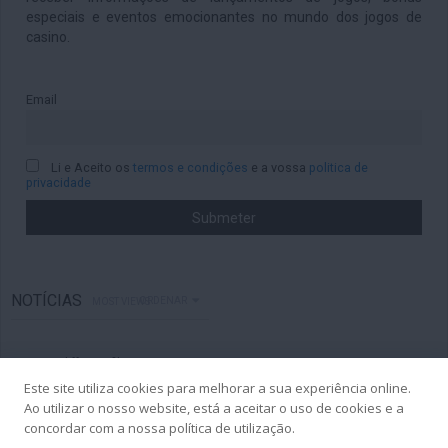
especiais e eventos emocionantes no mundo dos jogos de
casino.
Email
Li e Aceito os
termos e condições
e a vossa
politica de
privacidade
NOTÍCIAS
ORDENAR
MOST VIEWS
Try a different filter
Este site utiliza cookies para melhorar a sua experiência online.
Ao utilizar o nosso website, está a aceitar o uso de cookies e a
concordar com a nossa política de utilização.