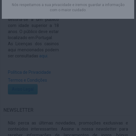
AVISOS
Nós respeitamos a sua privacidade e iremos guardar a informação
com o maior cuidado.
O conteúdo deste site
destina-se a um público
com idade superior a 18
anos. O público deve estar
localizado em Portugal.
As Licenças dos casinos
aqui mencionados podem
ser consultadas
aqui
.
Política de Privacidade
Termos e Condições
Aviso Legal
NEWSLETTER
Não perca as últimas novidades, promoções exclusivas e
conteúdos interessantes. Assine a nossa newsletter para
receber informações de lançamentos de jogos, bónus