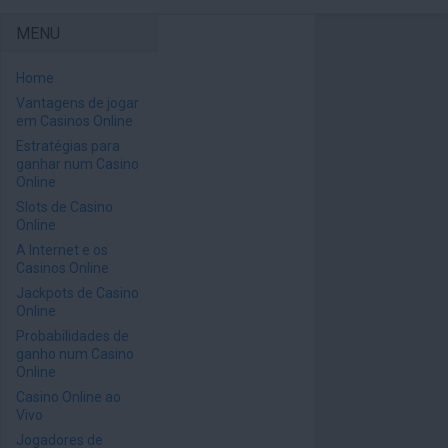
MENU
Home
Vantagens de jogar
em Casinos Online
Estratégias para
ganhar num Casino
Online
Slots de Casino
Online
A Internet e os
Casinos Online
Jackpots de Casino
Online
Probabilidades de
ganho num Casino
Online
Casino Online ao
Vivo
Jogadores de