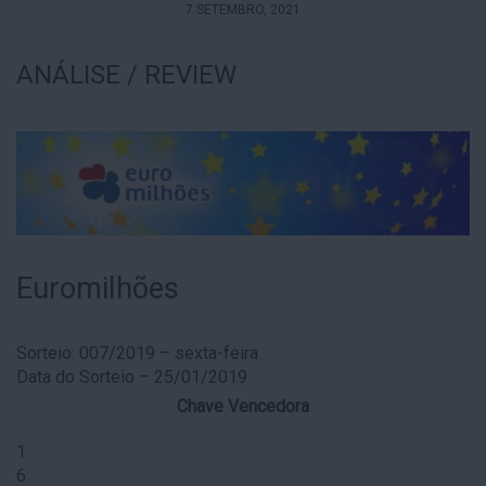
7 SETEMBRO, 2021
ANÁLISE / REVIEW
Euromilhões
Sorteio: 007
/2019 – sexta-feira
Data do Sorteio – 25/01/2019
Chave Vencedora
1
6