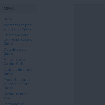
MENU
Home
Vantagens de jogar
em Casinos Online
Estratégias para
ganhar num Casino
Online
Slots de Casino
Online
A Internet e os
Casinos Online
Jackpots de Casino
Online
Probabilidades de
ganho num Casino
Online
Casino Online ao
Vivo
Jogadores de