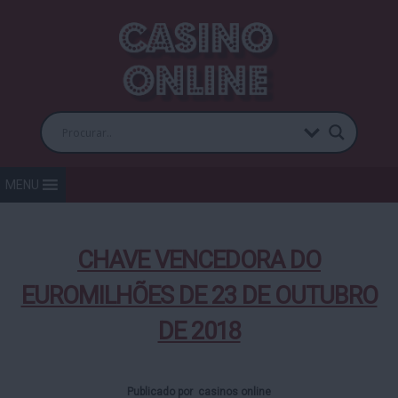
MENU
CHAVE VENCEDORA DO
EUROMILHÕES DE 23 DE OUTUBRO
DE 2018
Publicado por casinos online