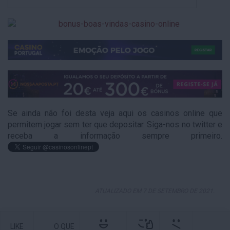
Se ainda não foi desta veja aqui os casinos online que
permitem jogar sem ter que depositar. Siga-nos no twitter e
receba a informação sempre primeiro.
ATUALIZADO EM 7 DE SETEMBRO DE 2021.
LIKE
O QUE