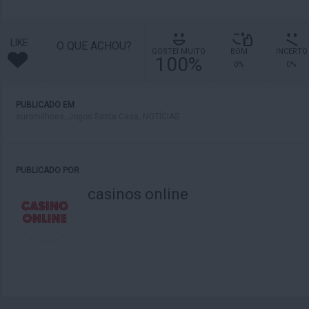
LIKE
O QUE ACHOU?
GOSTEI MUITO
BOM
INCERTO
100%
0%
0%
PUBLICADO EM
euromilhoes
,
Jogos Santa Casa
,
NOTÍCIAS
PUBLICADO POR
casinos online