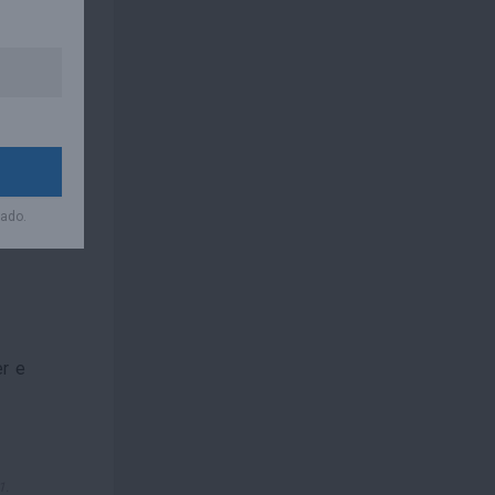
ado.
er e
1.