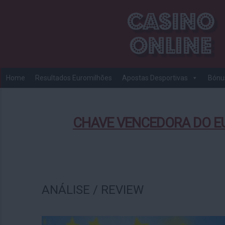
Home
Resultados Euromilhões
Apostas Desportivas
Bónu
CHAVE VENCEDORA DO EU
ANÁLISE / REVIEW