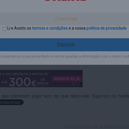
Li e Aceito os
termos e condições
e a vossa
politica de privacidade
 respeitamos a sua privacidade e iremos guardar a informação com o maior cuid
e que permitem jogar sem ter que depositar. Siga-nos no twitt
ATUALIZADO EM 7 DE SETEMBRO DE 202