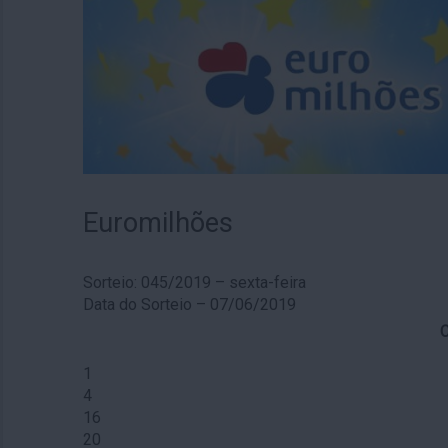
Euromilhões
Sorteio: 045
/2019 – sexta-feira
Data do Sorteio – 07/06/2019
C
1
4
16
20