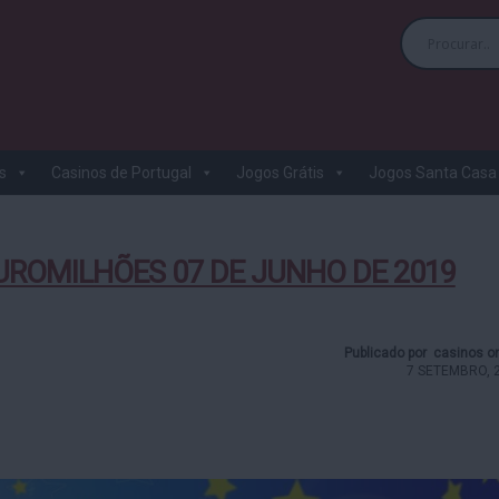
s
Casinos de Portugal
Jogos Grátis
Jogos Santa Casa
ROMILHÕES 07 DE JUNHO DE 2019
Publicado por casinos on
7 SETEMBRO, 