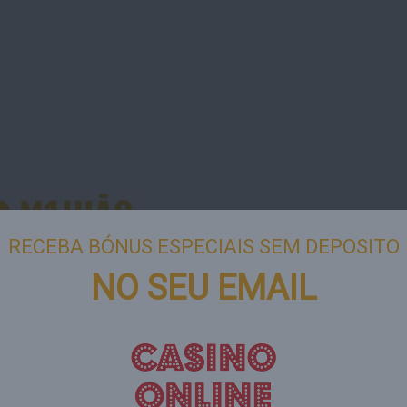
RECEBA BÓNUS ESPECIAIS SEM DEPOSITO
NO SEU EMAIL