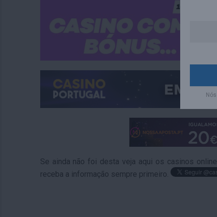
Nós
Se ainda não foi desta veja aqui os casinos onlin
receba a informação sempre primeiro.