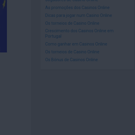
As promoções dos Casinos Online
Dicas para jogar num Casino Online
Os torneios de Casino Online
Crescimento dos Casinos Online em
Portugal
Como ganhar em Casinos Online
Os torneios de Casino Online
Os Bónus de Casinos Online