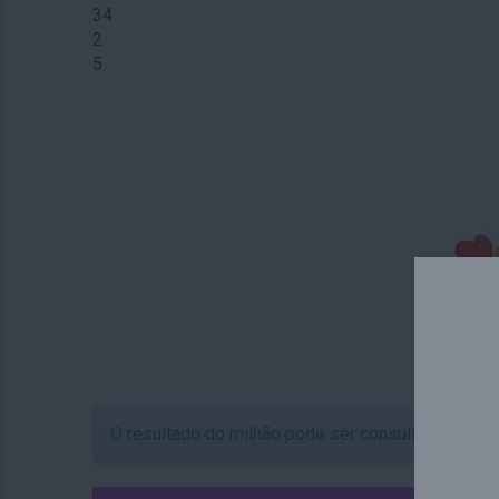
34
2
5
O resultado do milhão pode ser consultado
aqui
!