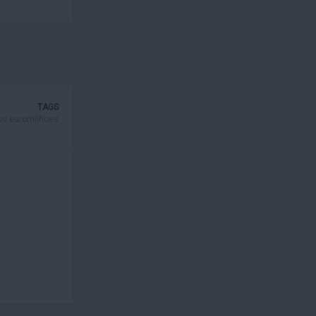
TAGS
os euromilhoes