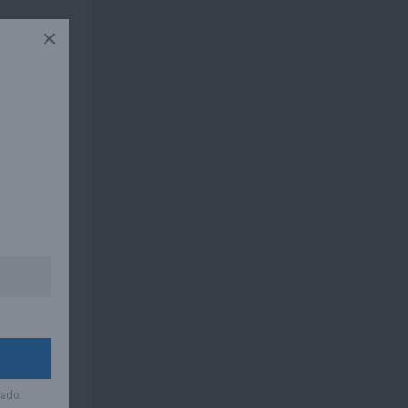
×
er e
ado.