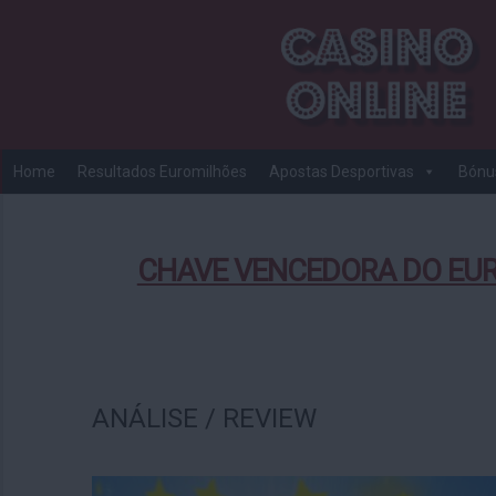
Home
Resultados Euromilhões
Apostas Desportivas
Bónu
CHAVE VENCEDORA DO EUR
ANÁLISE / REVIEW