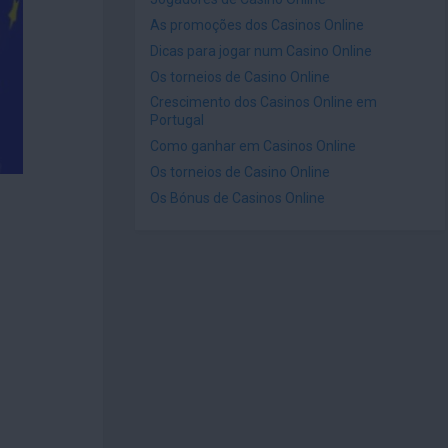
As promoções dos Casinos Online
Dicas para jogar num Casino Online
Os torneios de Casino Online
Crescimento dos Casinos Online em
Portugal
Como ganhar em Casinos Online
Os torneios de Casino Online
Os Bónus de Casinos Online