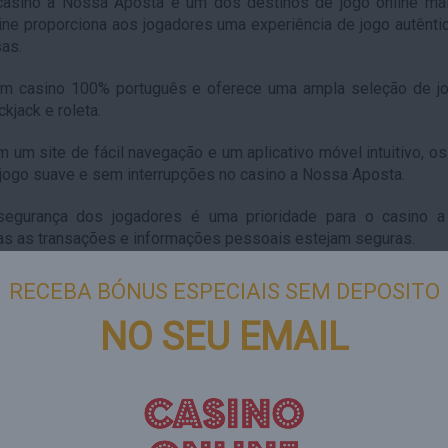
casino a Nossa Aposta é um dos destinos de jogo online mais
ine proporciona aos jogadores uma experiência de jogo autênti
as.
um casino 100% português e oferece uma ampla seleção de jog
ckjack e roleta.
 um site de fácil navegação e um aplicativo móvel intuitivo, 
jogo suave e sem interrupções no casino a Nossa Aposta.
segurança dos jogadores é uma prioridade para o casino a
odas as transações e informações pessoais estejam seguras.
serviço ao cliente. A equipa de suporte está disponível diaria
RECEBA BÓNUS ESPECIAIS SEM DEPOSITO
alquer problema ou pergunta que possam ter.
NO SEU EMAIL
combina uma grande seleção de jogos, uma experiência de usuár
 de jogos online disponíveis em Portugal.
a Nossa Aposta verifique
a nossa análise
ao casino e os
mel