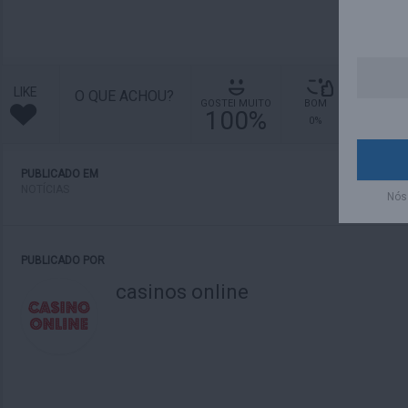
LIKE
O QUE ACHOU?
GOSTEI MUITO
BOM
INCERTO
100%
0%
0%
PUBLICADO EM
NOTÍCIAS
Nós
PUBLICADO POR
casinos online