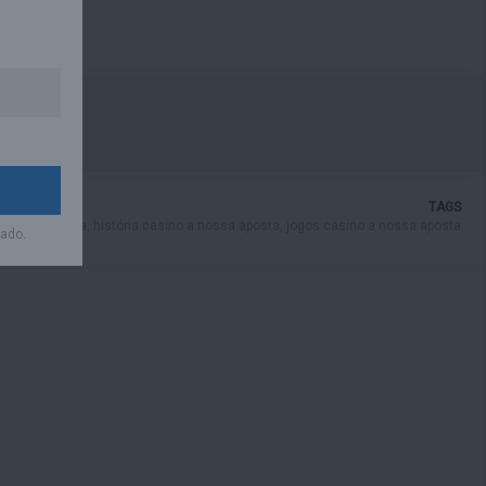
TAGS
a nossa aposta
,
história casino a nossa aposta
,
jogos casino a nossa aposta
ado.