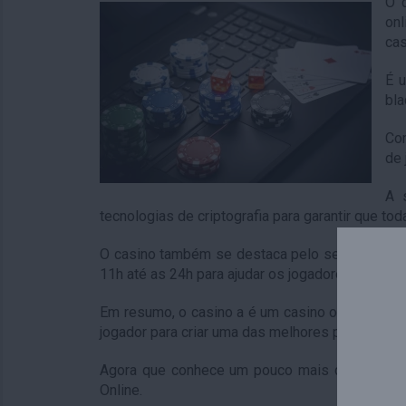
O 
onl
cas
É 
bla
Com
de 
A 
tecnologias de criptografia para garantir que t
O casino também se destaca pelo seu excelente 
11h até as 24h para ajudar os jogadores com qu
Em resumo, o casino a é um casino online que 
jogador para criar uma das melhores plataformas
Agora que conhece um pouco mais do casino 
Online.