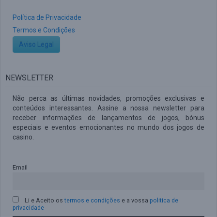
Política de Privacidade
Termos e Condições
Aviso Legal
NEWSLETTER
Não perca as últimas novidades, promoções exclusivas e
conteúdos interessantes. Assine a nossa newsletter para
receber informações de lançamentos de jogos, bónus
especiais e eventos emocionantes no mundo dos jogos de
casino.
Email
Li e Aceito os
termos e condições
e a vossa
politica de
privacidade