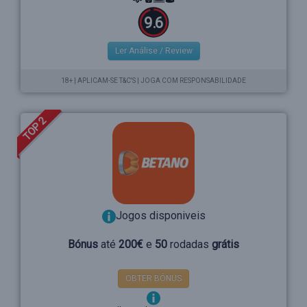
9.6
Ler Análise / Review
18+ |
APLICAM-SE T&C'S
| JOGA COM RESPONSABILIDADE
TOP 2
Jogos disponiveis
Bónus
até
200€
e
50
rodadas
grátis
OBTER BÓNUS