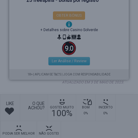
25 freespins - Bónus por registro
OBTER BÓNUS
+ Detalhes sobre Casino Solverde
9.0
Ler Análise / Review
18+ |
APLICAM-SE T&C'S
| JOGA COM RESPONSABILIDADE
ATUALIZADO EM 3 DE MAIO DE 2023.
LIKE
O QUE
ACHOU?
GOSTEI MUITO
BOM
INCERTO
100%
0%
0%
PODIA SER MELHOR
NÃO GOSTEI