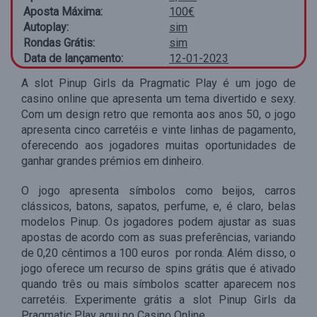
Aposta Máxima:
100€
Autoplay:
sim
Rondas Grátis:
sim
Data de lançamento:
12-01-2023
A slot Pinup Girls da Pragmatic Play é um jogo de
casino online que apresenta um tema divertido e sexy.
Com um design retro que remonta aos anos 50, o jogo
apresenta cinco carretéis e vinte linhas de pagamento,
oferecendo aos jogadores muitas oportunidades de
ganhar grandes prémios em dinheiro.
O jogo apresenta símbolos como beijos, carros
clássicos, batons, sapatos, perfume, e, é claro, belas
modelos Pinup. Os jogadores podem ajustar as suas
apostas de acordo com as suas preferências, variando
de 0,20 cêntimos a 100 euros por ronda. Além disso, o
jogo oferece um recurso de spins grátis que é ativado
quando três ou mais símbolos scatter aparecem nos
carretéis. Experimente grátis a slot Pinup Girls da
Pragmatic Play aqui no Casino Online.