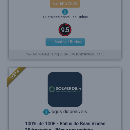
OBTER BÓNUS
+ Detalhes sobre Esc Online
9.5
Ler Análise / Review
18+ |
APLICAM-SE T&C'S
| JOGA COM RESPONSABILIDADE
TOP 4
Jogos disponiveis
100%
até
100€ - Bónus de Boas Vindas