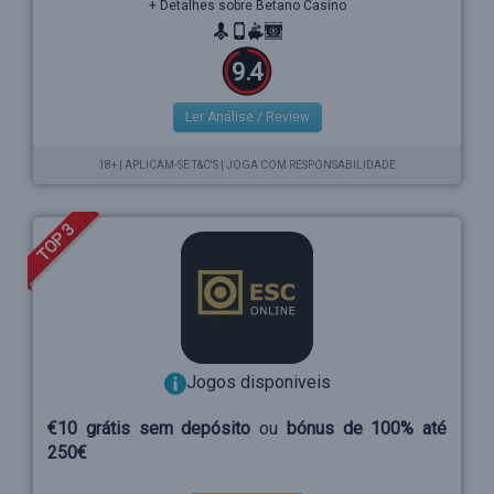
+ Detalhes sobre Betano Casino
9.4
Ler Análise / Review
18+ |
APLICAM-SE T&C'S
| JOGA COM RESPONSABILIDADE
TOP 3
Jogos disponiveis
€10 grátis sem depósito
ou
bónus de 100% até
250€