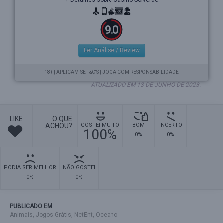
+ Detalhes sobre Casino Solverde
9.0
Ler Análise / Review
18+ |
APLICAM-SE T&C'S
| JOGA COM RESPONSABILIDADE
ATUALIZADO EM 13 DE JUNHO DE 2023.
LIKE
O QUE
ACHOU?
GOSTEI MUITO
BOM
INCERTO
100%
0%
0%
PODIA SER MELHOR
NÃO GOSTEI
0%
0%
PUBLICADO EM
Animais
,
Jogos Grátis
,
NetEnt
,
Oceano