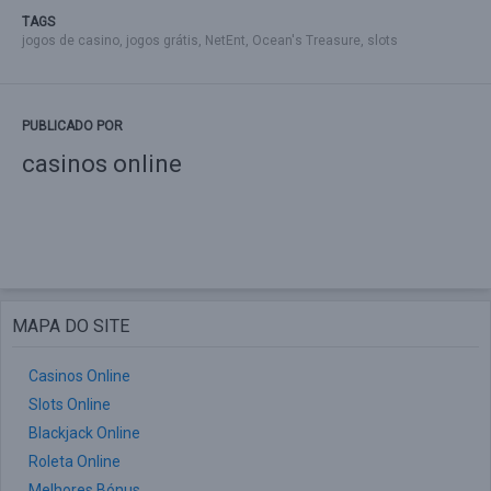
TAGS
jogos de casino
,
jogos grátis
,
NetEnt
,
Ocean's Treasure
,
slots
PUBLICADO POR
casinos online
MAPA DO SITE
Casinos Online
Slots Online
Blackjack Online
Roleta Online
Melhores Bónus