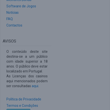
Software de Jogos
Notícias
FAQ
Contactos
AVISOS
O conteúdo deste site
destina-se a um público
com idade superior a 18
anos. O público deve estar
localizado em Portugal.
As Licenças dos casinos
aqui mencionados podem
ser consultadas
aqui
.
Política de Privacidade
Termos e Condições