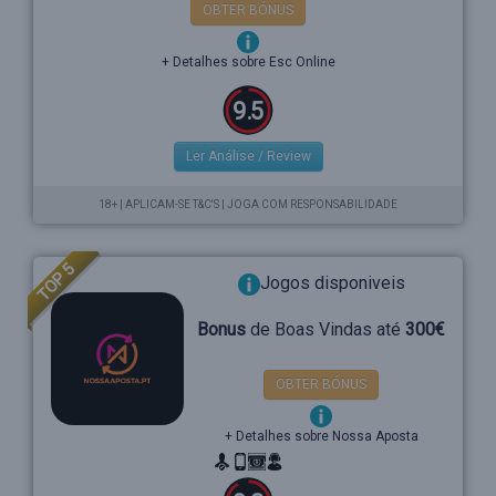
OBTER BÓNUS
+ Detalhes sobre Esc Online
9.5
Ler Análise / Review
18+ |
APLICAM-SE T&C'S
| JOGA COM RESPONSABILIDADE
TOP 5
Jogos disponiveis
Bonus
de Boas Vindas até
300€
OBTER BÓNUS
+ Detalhes sobre Nossa Aposta