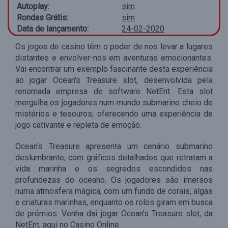
Autoplay:
sim
Rondas Grátis:
sim
Data de lançamento:
24-02-2020
Os jogos de casino têm o poder de nos levar a lugares
distantes e envolver-nos em aventuras emocionantes.
Vai encontrar um exemplo fascinante desta experiência
ao jogar Ocean's Treasure slot, desenvolvida pela
renomada empresa de software NetEnt. Esta slot
mergulha os jogadores num mundo submarino cheio de
mistérios e tesouros, oferecendo uma experiência de
jogo cativante e repleta de emoção.
Ocean's Treasure apresenta um cenário submarino
deslumbrante, com gráficos detalhados que retratam a
vida marinha e os segredos escondidos nas
profundezas do oceano. Os jogadores são imersos
numa atmosfera mágica, com um fundo de corais, algas
e criaturas marinhas, enquanto os rolos giram em busca
de prémios. Venha daí jogar Ocean's Treasure slot, da
NetEnt, aqui no Casino Online.