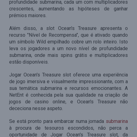
profundidade submarina, cada um com multiplicadores
crescentes, aumentando as hipóteses de ganhar
prémios maiores.
Além disso, a slot Ocean's Treasure apresenta o
recurso "Nível de Recompensa", que é ativado quando
um símbolo Wild empilhado cobre um rolo inteiro. Isto
leva os jogadores a um novo nível de profundidade
submarina, onde mais spins grátis e multiplicadores
estão disponíveis.
Jogar Ocean's Treasure slot oferece uma experiência
de jogo imersiva e visualmente impressionante, com a
sua temática submarina e recursos emocionantes. A
NetEnt é conhecida pela sua qualidade na criação de
jogos de casino online, e Ocean's Treasure não
dececiona nesse aspeto.
Se está pronto para embarcar numa jornada
submarina
à procura de tesouros escondidos, não perca a
oportunidade de Jogar Ocean's Treasure slot, da