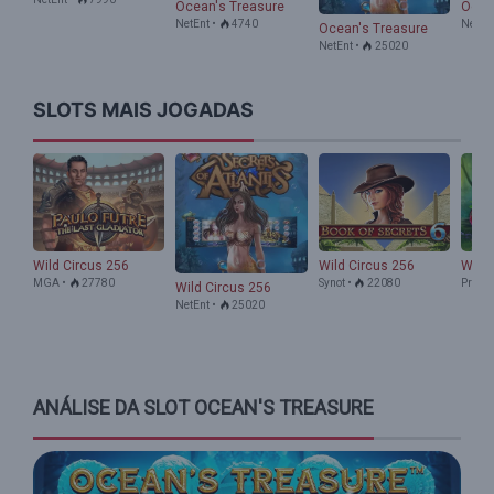
Ocean's Treasure
Ocea
NetEnt •
4740
NetEnt
Ocean's Treasure
NetEnt •
25020
SLOTS MAIS JOGADAS
Wild Circus 256
Wild Circus 256
Wild 
MGA •
27780
Synot •
22080
Pragma
Wild Circus 256
NetEnt •
25020
ANÁLISE DA SLOT OCEAN'S TREASURE