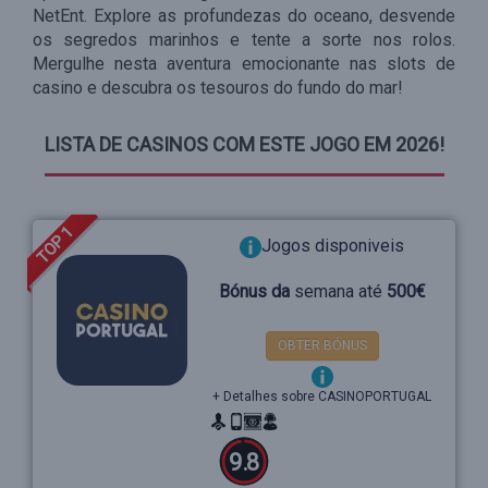
NetEnt. Explore as profundezas do oceano, desvende
os segredos marinhos e tente a sorte nos rolos.
Mergulhe nesta aventura emocionante nas slots de
casino e descubra os tesouros do fundo do mar!
LISTA DE CASINOS COM ESTE JOGO EM 2026!
TOP 1
Jogos disponiveis
Bónus da
semana até
500€
OBTER BÓNUS
+ Detalhes sobre CASINOPORTUGAL
9.8