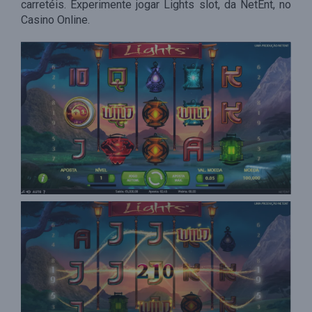
carretéis. Experimente jogar Lights slot, da NetEnt, no
Casino Online.