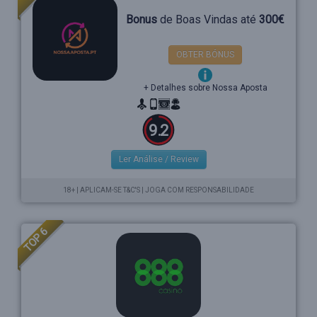
Bonus
de Boas Vindas até
300€
OBTER BÓNUS
+ Detalhes sobre Nossa Aposta
9.2
Ler Análise / Review
18+ |
APLICAM-SE T&C'S
| JOGA COM RESPONSABILIDADE
TOP 6