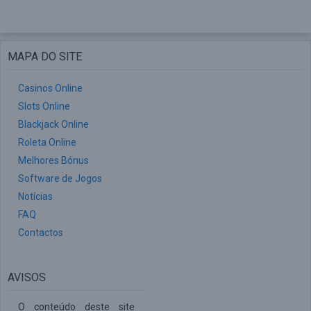
MAPA DO SITE
Casinos Online
Slots Online
Blackjack Online
Roleta Online
Melhores Bónus
Software de Jogos
Notícias
FAQ
Contactos
AVISOS
O conteúdo deste site