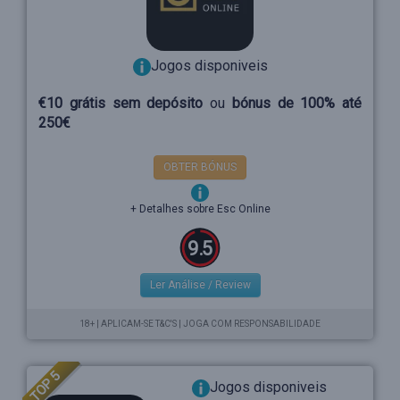
Jogos disponiveis
€10 grátis sem depósito
ou
bónus de 100% até
250€
OBTER BÓNUS
+ Detalhes sobre Esc Online
9.5
Ler Análise / Review
18+ |
APLICAM-SE T&C'S
| JOGA COM RESPONSABILIDADE
TOP 5
Jogos disponiveis