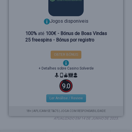
Jogos disponiveis
100%
até
100€ - Bónus de Boas Vindas
25 freespins - Bónus por registro
OBTER BÓNUS
+ Detalhes sobre Casino Solverde
9.0
Ler Análise / Review
18+ |
APLICAM-SE T&C'S
| JOGA COM RESPONSABILIDADE
ATUALIZADO EM 14 DE JUNHO DE 2023.