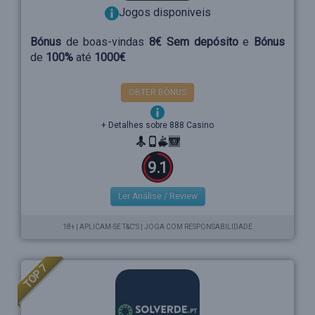
Jogos disponiveis
Bónus
de boas-vindas
8€ Sem depósito
e
Bónus
de
100%
até
1000€
OBTER BÓNUS
+ Detalhes sobre 888 Casino
9.1
Ler Análise / Review
18+ |
APLICAM-SE T&C'S
| JOGA COM RESPONSABILIDADE
TOP 7