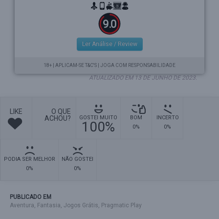
9.0
Ler Análise / Review
18+ |
APLICAM-SE T&C'S
| JOGA COM RESPONSABILIDADE
ATUALIZADO EM 13 DE JUNHO DE 2023.
LIKE
O QUE
ACHOU?
GOSTEI MUITO
BOM
INCERTO
100%
0%
0%
PODIA SER MELHOR
NÃO GOSTEI
0%
0%
PUBLICADO EM
Aventura
,
Fantasia
,
Jogos Grátis
,
Pragmatic Play