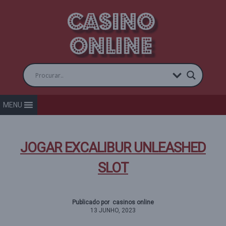
MENU
JOGAR EXCALIBUR UNLEASHED
SLOT
Publicado por casinos online
13 JUNHO, 2023