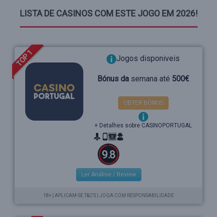
LISTA DE CASINOS COM ESTE JOGO EM 2026!
TOP 1
Jogos disponiveis
Bónus da
semana até
500€
OBTER BÓNUS
+ Detalhes sobre CASINOPORTUGAL
9.8
Ler Análise / Review
18+ |
APLICAM-SE T&C'S
| JOGA COM RESPONSABILIDADE