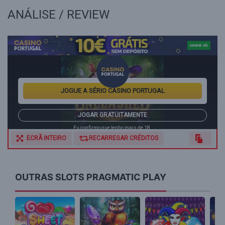
ANÁLISE / REVIEW
JOGUE A SÉRIO CASINO PORTUGAL
JOGAR GRATUITAMENTE
Eu confirmo que tenho mais de 18.
ECRÃ INTEIRO
RECARREGAR CRÉDITOS
OUTRAS SLOTS PRAGMATIC PLAY