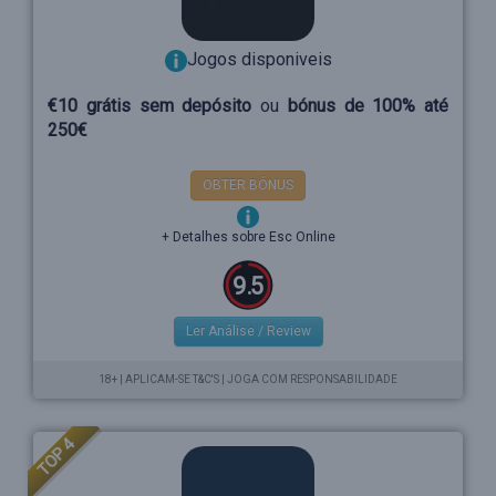
Jogos disponiveis
€10 grátis sem depósito
ou
bónus de 100% até
250€
OBTER BÓNUS
+ Detalhes sobre Esc Online
9.5
Ler Análise / Review
18+ |
APLICAM-SE T&C'S
| JOGA COM RESPONSABILIDADE
TOP 4