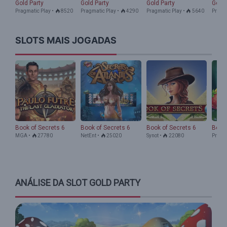
Gold Party
Gold Party
Gold Party
Gold 
Pragmatic Play •
8520
Pragmatic Play •
4290
Pragmatic Play •
5640
Pragma
SLOTS MAIS JOGADAS
Book of Secrets 6
Book of Secrets 6
Book of Secrets 6
Book 
MGA •
27780
NetEnt •
25020
Synot •
22080
Pragma
ANÁLISE DA SLOT GOLD PARTY