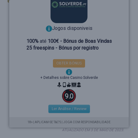
Jogos disponiveis
100%
até
100€ - Bónus de Boas Vindas
25 freespins - Bónus por registro
OBTER BÓNUS
+ Detalhes sobre Casino Solverde
9.0
Ler Análise / Review
18+ |
APLICAM-SE T&C'S
| JOGA COM RESPONSABILIDADE
ATUALIZADO EM 3 DE MAIO DE 2023.