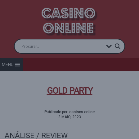
MENU
GOLD PARTY
Publicado por casinos online
3 MAIO, 2023
ANÁLISE / REVIEW