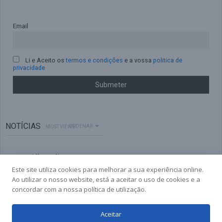
Email
Li e Aceito os
termos e condições
e a vossa
politica de
privacidade
NOTÍCIAS
ORDENAR
MOST VIEWS
Try a different filter
Este site utiliza cookies para melhorar a sua experiência online.
Ao utilizar o nosso website, está a aceitar o uso de cookies e a
concordar com a nossa política de utilização.
COPYRIGHT © 2017-2023 CASINO ONLINE - PORTAL DE CASINO ONLINE Nº1
Aceitar
EM PORTUGAL, TODOS OS DIREITOS RESERVADOS.