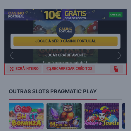
JOGUE A SÉRIO CASINO PORTUGAL
JOGAR GRATUITAMENTE
Eu confirmo que tenho mais de 18.
ECRÃ INTEIRO
RECARREGAR CRÉDITOS
OUTRAS SLOTS PRAGMATIC PLAY