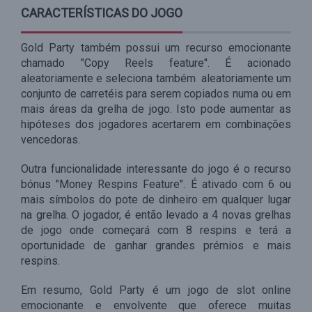
CARACTERÍSTICAS DO JOGO
Gold Party também possui um recurso emocionante
chamado "Copy Reels feature". É acionado
aleatoriamente e seleciona também aleatoriamente um
conjunto de carretéis para serem copiados numa ou em
mais áreas da grelha de jogo. Isto pode aumentar as
hipóteses dos jogadores acertarem em combinações
vencedoras.
Outra funcionalidade interessante do jogo é o recurso
bónus "Money Respins Feature". É ativado com 6 ou
mais símbolos do pote de dinheiro em qualquer lugar
na grelha. O jogador, é então levado a 4 novas grelhas
de jogo onde começará com 8 respins e terá a
oportunidade de ganhar grandes prémios e mais
respins.
Em resumo, Gold Party é um jogo de slot online
emocionante e envolvente que oferece muitas