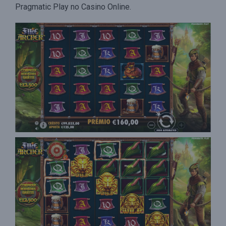
Pragmatic Play no Casino Online.