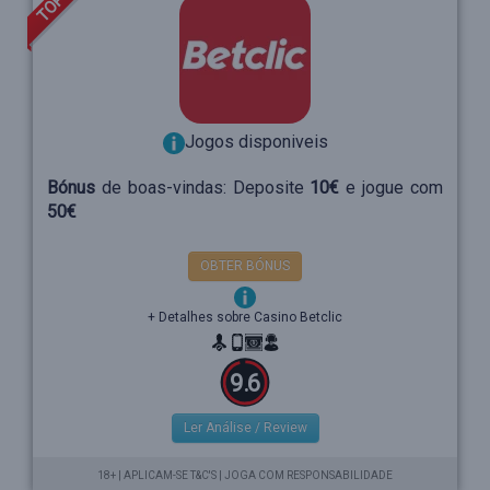
TOP 1
Jogos disponiveis
Bónus
de boas-vindas: Deposite
10€
e jogue com
50€
OBTER BÓNUS
+ Detalhes sobre Casino Betclic
9.6
Ler Análise / Review
18+ |
APLICAM-SE T&C'S
| JOGA COM RESPONSABILIDADE