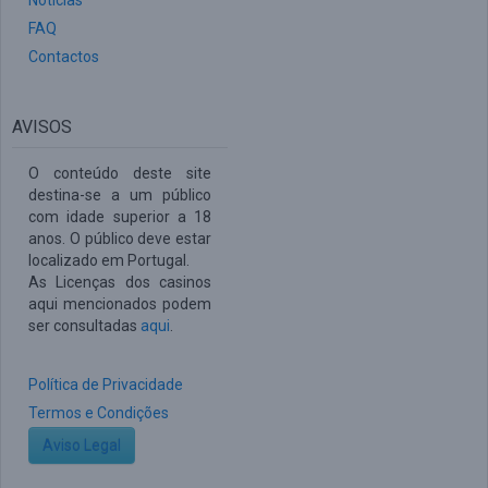
Notícias
FAQ
Contactos
AVISOS
O conteúdo deste site
destina-se a um público
com idade superior a 18
anos. O público deve estar
localizado em Portugal.
As Licenças dos casinos
aqui mencionados podem
ser consultadas
aqui
.
Política de Privacidade
Termos e Condições
Aviso Legal