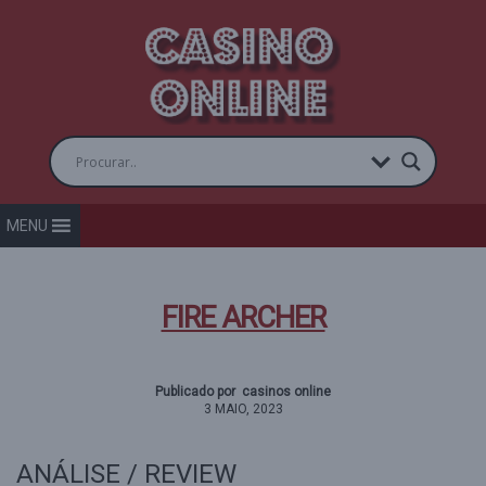
MENU
FIRE ARCHER
Publicado por casinos online
3 MAIO, 2023
ANÁLISE / REVIEW