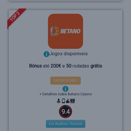
TOP 2
Jogos disponiveis
Bónus
até
200€
e
50
rodadas
grátis
OBTER BÓNUS
+ Detalhes sobre Betano Casino
9.4
Ler Análise / Review