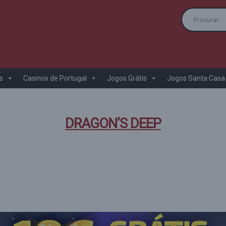
s
Casinos de Portugal
Jogos Grátis
Jogos Santa Casa
DRAGON’S DEEP