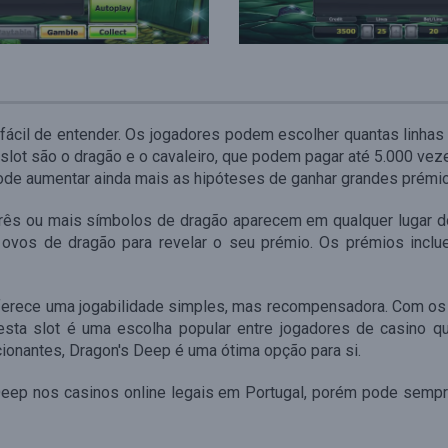
fácil de entender. Os jogadores podem escolher quantas linhas 
lot são o dragão e o cavaleiro, que podem pagar até 5.000 veze
de aumentar ainda mais as hipóteses de ganhar grandes prémi
rês ou mais símbolos de dragão aparecem em qualquer lugar d
ovos de dragão para revelar o seu prémio. Os prémios inclue
ferece uma jogabilidade simples, mas recompensadora. Com os 
esta slot é uma escolha popular entre jogadores de casino q
cionantes, Dragon's Deep é uma ótima opção para si.
eep nos casinos online legais em Portugal, porém pode sempr