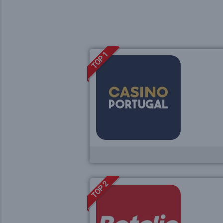
TOP 1
TOP 2