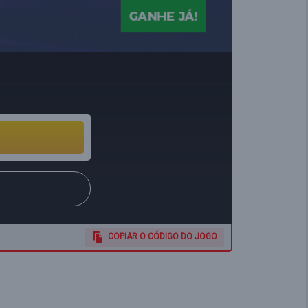
COPIAR O CÓDIGO DO JOGO