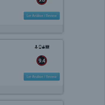
9.6
Ler Análise / Review
9.4
Ler Análise / Review