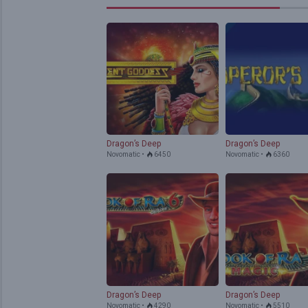
Dragon’s Deep
Dragon’s Deep
Novomatic •
6450
Novomatic •
6360
Dragon’s Deep
Dragon’s Deep
Novomatic •
4290
Novomatic •
5510