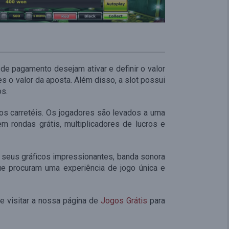
de pagamento desejam ativar e definir o valor
s o valor da aposta. Além disso, a slot possui
os.
os carretéis. Os jogadores são levados a uma
m rondas grátis, multiplicadores de lucros e
seus gráficos impressionantes, banda sonora
ue procuram uma experiência de jogo única e
e visitar a nossa página de
Jogos Grátis
para