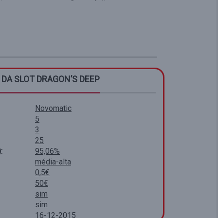
 DA SLOT DRAGON’S DEEP
Novomatic
5
3
25
:
95,06%
média-alta
0,5€
50€
sim
sim
16-12-2015