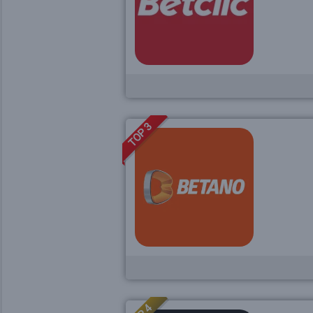
TOP 3