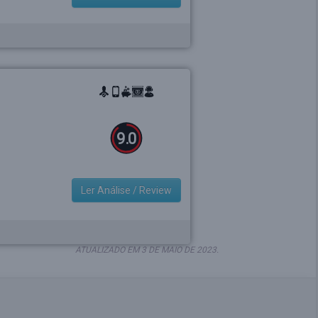
9.0
Ler Análise / Review
ATUALIZADO EM 3 DE MAIO DE 2023.