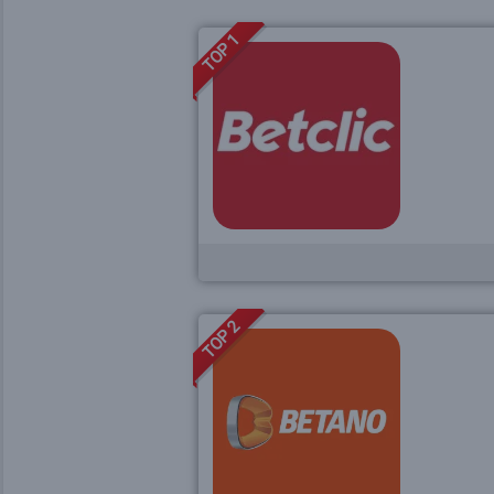
TOP 1
TOP 2