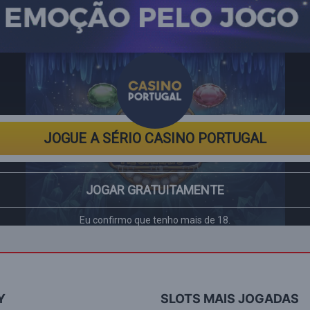
JOGUE A SÉRIO CASINO PORTUGAL
JOGAR GRATUITAMENTE
Eu confirmo que tenho mais de 18.
Y
SLOTS MAIS JOGADAS