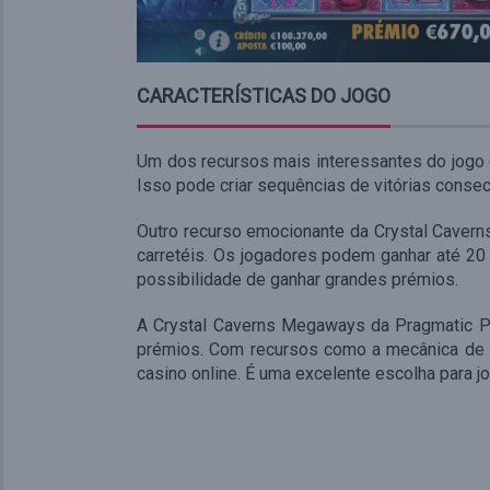
CARACTERÍSTICAS DO JOGO
Um dos recursos mais interessantes do jogo 
Isso pode criar sequências de vitórias conse
Outro recurso emocionante da Crystal Cavern
carretéis. Os jogadores podem ganhar até 20
possibilidade de ganhar grandes prémios.
A Crystal Caverns Megaways da Pragmatic Pl
prémios. Com recursos como a mecânica de a
casino online. É uma excelente escolha para 