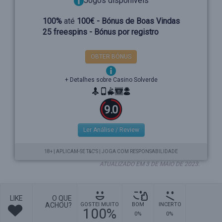
Jogos disponiveis
100%
até
100€ - Bónus de Boas Vindas
25 freespins - Bónus por registro
OBTER BÓNUS
+ Detalhes sobre Casino Solverde
9.0
Ler Análise / Review
18+ |
APLICAM-SE T&C'S
| JOGA COM RESPONSABILIDADE
ATUALIZADO EM 3 DE MAIO DE 2023.
LIKE
O QUE
ACHOU?
GOSTEI MUITO
BOM
INCERTO
100%
0%
0%