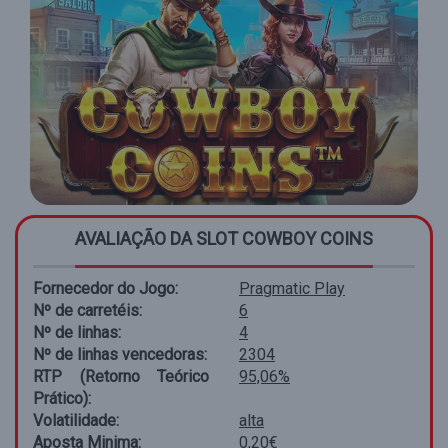
AVALIAÇÃO DA SLOT COWBOY COINS
Fornecedor do Jogo:
Pragmatic Play
Nº de carretéis:
6
Nº de linhas:
4
Nº de linhas vencedoras:
2304
RTP (Retorno Teórico
95,06%
Prático):
Volatilidade:
alta
Aposta Minima:
0,20€