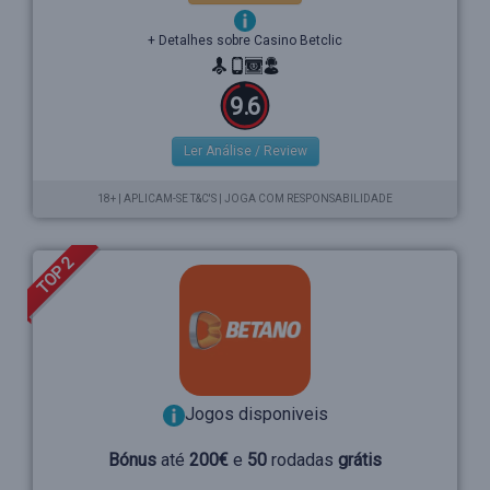
+ Detalhes sobre Casino Betclic
9.6
Ler Análise / Review
18+ |
APLICAM-SE T&C'S
| JOGA COM RESPONSABILIDADE
TOP 2
Jogos disponiveis
Bónus
até
200€
e
50
rodadas
grátis