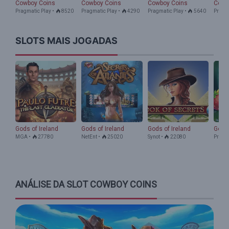
Cowboy Coins
Cowboy Coins
Cowboy Coins
Cowb
Pragmatic Play •
8520
Pragmatic Play •
4290
Pragmatic Play •
5640
Pragma
SLOTS MAIS JOGADAS
Gods of Ireland
Gods of Ireland
Gods of Ireland
Gods 
MGA •
27780
NetEnt •
25020
Synot •
22080
Pragma
ANÁLISE DA SLOT COWBOY COINS