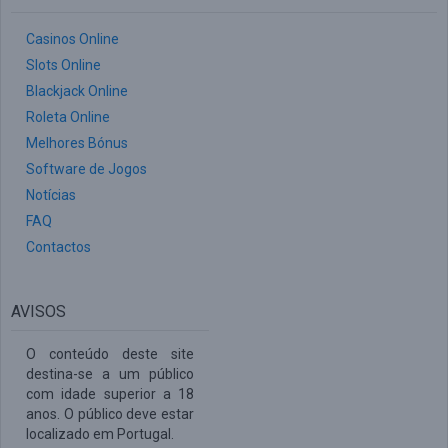
Casinos Online
Slots Online
Blackjack Online
Roleta Online
Melhores Bónus
Software de Jogos
Notícias
FAQ
Contactos
AVISOS
O conteúdo deste site
destina-se a um público
com idade superior a 18
anos. O público deve estar
localizado em Portugal.