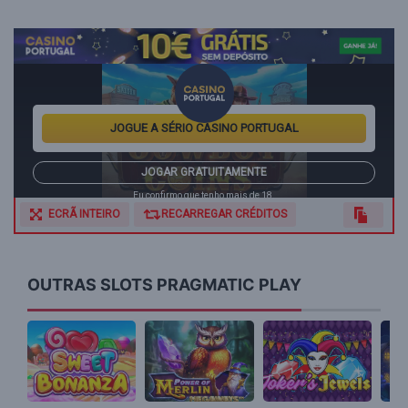
JOGUE A SÉRIO CASINO PORTUGAL
JOGAR GRATUITAMENTE
Eu confirmo que tenho mais de 18.
ECRÃ INTEIRO
RECARREGAR CRÉDITOS
OUTRAS SLOTS PRAGMATIC PLAY